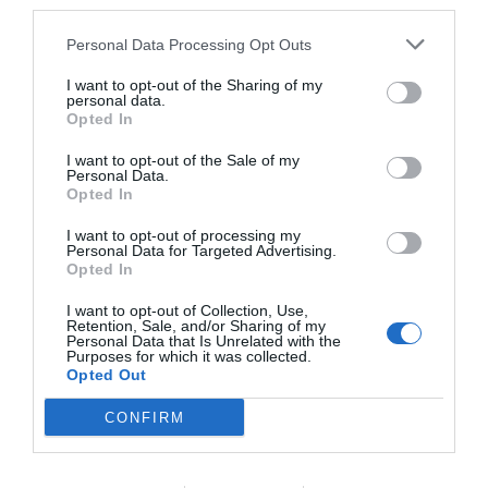
downstream participants.
Personal Data Processing Opt Outs
This information may also be disclosed by us to third parties
on the IAB’s List of Downstream Participants that may further
I want to opt-out of the Sharing of my
disclose it to other third parties.
personal data.
Opted In
I want to opt-out of the Sale of my
Personal Data.
Opted In
I want to opt-out of processing my
Personal Data for Targeted Advertising.
Opted In
I want to opt-out of Collection, Use,
Retention, Sale, and/or Sharing of my
Personal Data that Is Unrelated with the
Purposes for which it was collected.
Opted Out
CONFIRM