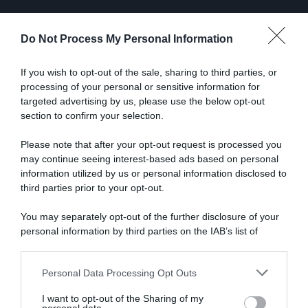
Do Not Process My Personal Information
Copyright 2011-2026 - Tavolartegusto S.R.L. semplificata © P.I. 15576601007 Ricette e
Fotografie sono di proprietà di Simona Mirto (Tutti i diritti sono riservati)
If you wish to opt-out of the sale, sharing to third parties, or
Cookie Policy
|
Privacy Policy
|
Preferenze Privacy
processing of your personal or sensitive information for
targeted advertising by us, please use the below opt-out
section to confirm your selection.
Please note that after your opt-out request is processed you
may continue seeing interest-based ads based on personal
information utilized by us or personal information disclosed to
third parties prior to your opt-out.
You may separately opt-out of the further disclosure of your
personal information by third parties on the IAB’s list of
downstream participants.
Personal Data Processing Opt Outs
This information may also be disclosed by us to third parties
on the IAB’s List of Downstream Participants that may further
I want to opt-out of the Sharing of my
disclose it to other third parties.