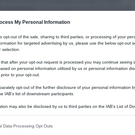
l classico
Gateau
; accompagnati da
Funghi trifolati
in
la mini porzioni
, ho voluto adattare la Ricetta classica del
izzabili con uno
stampo da muffins
. Ho rischiato, perchè
ocess My Personal Information
oteva inesorabilmente attaccarsi al fondo dello stampo,
 pan grattato
sopratutto sul fondo, gli
Sformatini di
to opt-out of the sale, sharing to third parties, or processing of your per
scio
, che ha permesso loro di
restare in piedi nel piatto
formation for targeted advertising by us, please use the below opt-out s
 di accompagnamento e guarnizione, si sposano a meraviglia
 selection.
 insomma un risultato goloso che diventa antipasto, se
no.
 that after your opt-out request is processed you may continue seeing i
ased on personal information utilized by us or personal information dis
 prior to your opt-out.
 di strati di verdure di stagione e formaggio)
rately opt-out of the further disclosure of your personal information by
DI PREPARAZIONE
he IAB’s list of downstream participants.
tion may also be disclosed by us to third parties on the IAB’s List of 
 that may further disclose it to other third parties.
l Data Processing Opt Outs