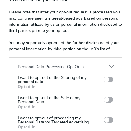
Please note that after your opt-out request is processed you
may continue seeing interest-based ads based on personal
information utilized by us or personal information disclosed to
third parties prior to your opt-out.
You may separately opt-out of the further disclosure of your
personal information by third parties on the IAB’s list of
downstream participants.
Personal Data Processing Opt Outs
This information may also be disclosed by us to third parties
on the IAB’s List of Downstream Participants that may further
I want to opt-out of the Sharing of my
disclose it to other third parties.
personal data.
Opted In
I want to opt-out of the Sale of my
Personal Data.
Opted In
I want to opt-out of processing my
Personal Data for Targeted Advertising.
Opted In