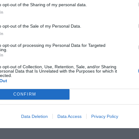
o opt-out of the Sharing of my personal data.
In
o opt-out of the Sale of my Personal Data.
In
to opt-out of processing my Personal Data for Targeted
Invia WhatsApp
Stampa
ing.
In
o opt-out of Collection, Use, Retention, Sale, and/or Sharing
ersonal Data that Is Unrelated with the Purposes for which it
lected.
Out
CONFIRM
Data Deletion
Data Access
Privacy Policy