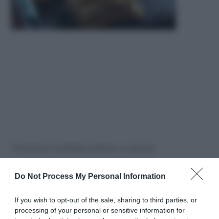
Focaccia morbida (veloce, a mano)
Do Not Process My Personal Information
If you wish to opt-out of the sale, sharing to third parties, or
processing of your personal or sensitive information for