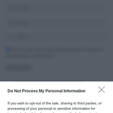
Iscriviti alla nostra Newsletter gratuita (riceverai
una mail per confermare)
Scopri le Ricette più amate
Do Not Process My Personal Information
If you wish to opt-out of the sale, sharing to third parties, or
processing of your personal or sensitive information for