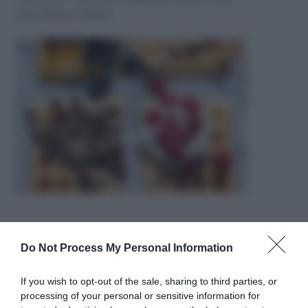
con foto e video
Do Not Process My Personal Information
If you wish to opt-out of the sale, sharing to third parties, or
processing of your personal or sensitive information for