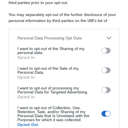
third parties prior to your opt-out.
You may separately opt-out of the further disclosure of your
personal information by third parties on the IAB’s list of
downstream participants.
Personal Data Processing Opt Outs
This information may also be disclosed by us to third parties
on the IAB’s List of Downstream Participants that may further
I want to opt-out of the Sharing of my
disclose it to other third parties.
personal data.
Opted In
I want to opt-out of the Sale of my
Personal Data.
Opted In
I want to opt-out of processing my
Personal Data for Targeted Advertising.
Opted In
I want to opt-out of Collection, Use,
Retention, Sale, and/or Sharing of my
Personal Data that Is Unrelated with the
Purposes for which it was collected.
Opted Out