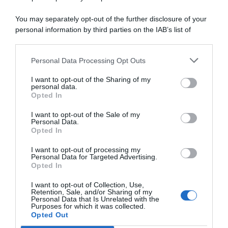
You may separately opt-out of the further disclosure of your
personal information by third parties on the IAB’s list of
downstream participants.
Personal Data Processing Opt Outs
This information may also be disclosed by us to third parties
on the IAB’s List of Downstream Participants that may further
I want to opt-out of the Sharing of my
disclose it to other third parties.
personal data.
Opted In
I want to opt-out of the Sale of my
Personal Data.
Opted In
I want to opt-out of processing my
Personal Data for Targeted Advertising.
Opted In
I want to opt-out of Collection, Use,
Retention, Sale, and/or Sharing of my
Personal Data that Is Unrelated with the
Purposes for which it was collected.
Opted Out