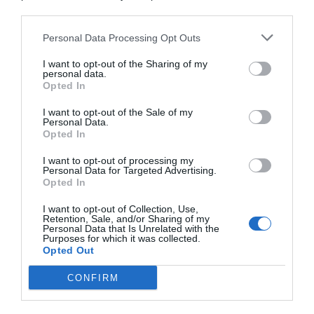
downstream participants.
Personal Data Processing Opt Outs
This information may also be disclosed by us to third parties
on the IAB’s List of Downstream Participants that may further
I want to opt-out of the Sharing of my
disclose it to other third parties.
personal data.
Opted In
I want to opt-out of the Sale of my
Personal Data.
Opted In
I want to opt-out of processing my
Personal Data for Targeted Advertising.
Opted In
I want to opt-out of Collection, Use,
Retention, Sale, and/or Sharing of my
Personal Data that Is Unrelated with the
Purposes for which it was collected.
Opted Out
CONFIRM