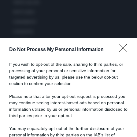
TORTE SALATE
PIATTI UNICI
CONDIMENTI
CONSERVE
BEVANDE
Do Not Process My Personal Information
LE BASI
If you wish to opt-out of the sale, sharing to third parties, or
processing of your personal or sensitive information for
targeted advertising by us, please use the below opt-out
Copyright 2011-2026 - Tavolartegusto S.R.L. semplificata © P.I. 15576601007 Ricette e
section to confirm your selection.
Fotografie sono di proprietà di Simona Mirto (Tutti i diritti sono riservati)
Cookie Policy
|
Privacy Policy
|
Preferenze Privacy
Please note that after your opt-out request is processed you
may continue seeing interest-based ads based on personal
information utilized by us or personal information disclosed to
third parties prior to your opt-out.
You may separately opt-out of the further disclosure of your
personal information by third parties on the IAB’s list of