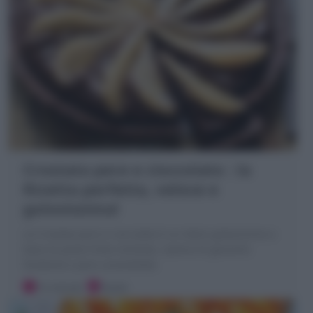
Crostata pere e cioccolato : la
Ricetta perfetta, veloce e
golosissima!
La Crostata pere e cioccolato è un dolce golosissimo a
base di pasta frolla morbida, ripiena di ganache
fondente e pere caramellate
15 minuti
Facile