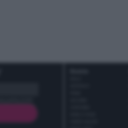
r
Ricette
DOLCI
ANTIPASTI
PRIMI
cy policy (
Link
)
SECONDI
CONTORNI
PANE E PIZZE
TORTE SALATE