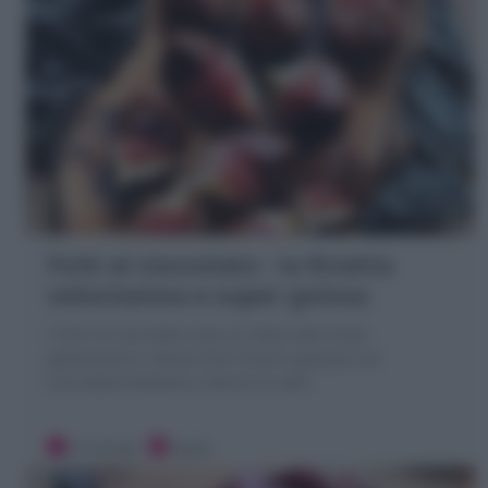
Fichi al cioccolato : la Ricetta
velocissima e super golosa
I Fichi al cioccolato sono un dolce alla frutta
golosissimo e veloce! fichi freschi glassati con
cioccolato fondente e fiocchi di sale!
10 minuti
Facile