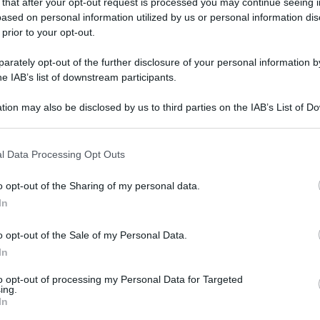
 that after your opt-out request is processed you may continue seeing i
ased on personal information utilized by us or personal information dis
 prior to your opt-out.
rately opt-out of the further disclosure of your personal information by
he IAB’s list of downstream participants.
tion may also be disclosed by us to third parties on the IAB’s List of 
 that may further disclose it to other third parties.
l Data Processing Opt Outs
Torta di fichi ( soffice e
o opt-out of the Sharing of my personal data.
In
profumata ) la Ricetta veloce e
semplice!
o opt-out of the Sale of my Personal Data.
In
La Torta di fichi è un dolce alla frutta delizioso, veloce e
genuino; con yogurt che la rende soffice e tanti fichi in
to opt-out of processing my Personal Data for Targeted
pezzi dentro e sopra!
ing.
In
10 minuti
Facile