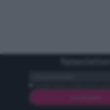
Newslette
scrivi qui la tua Email
Ho preso visione e accetto termini e priva