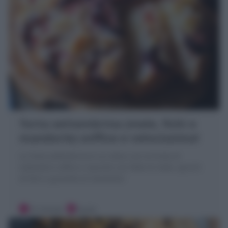
Torta settembrina (mele, fichi e
mandorle) soffice e velocissima!
La Torta settembrina è un dolce con la frutta di
settembre soffice e squisito con fette di mele, spicchi
di fichi e granella di mandorle!
10 minuti
Facile