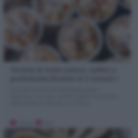
Tortine di mele (veloci, soffici e
profumate) Ricetta in 5 minuti !
Le Tortine di mele sono dei dolcetti golosi e
velocissimi, con mele, cannella, yogurt che le rende
soffici pronte da infornare in 5 minuti!
5 minuti
Facile