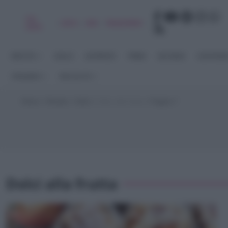
Chi
|
|
|
|
Libro
Adv
Newsletter
sono
RICETTE
DOLCI
ANTIPASTI
PRIMI
SECONDI
CONTORN
STAGIONI
RACCOLTE
Home
>
Ricette
>
Dolci
>
Dolci alla frutta
>
Pagina 7
Dolci alla frutta