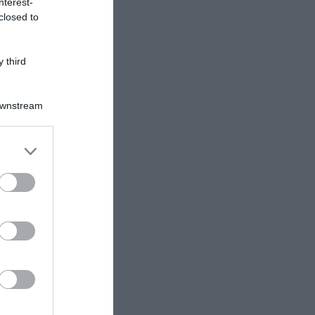
nterest-
closed to
 third
Downstream