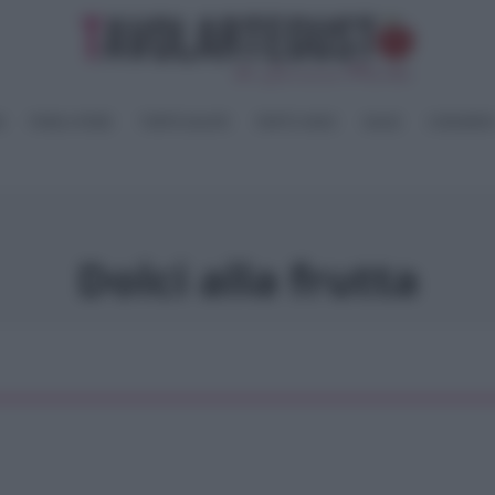
I
PANE e PIZZE
TORTE SALATE
PIATTI UNICI
SALSE
CONSERV
Dolci alla frutta