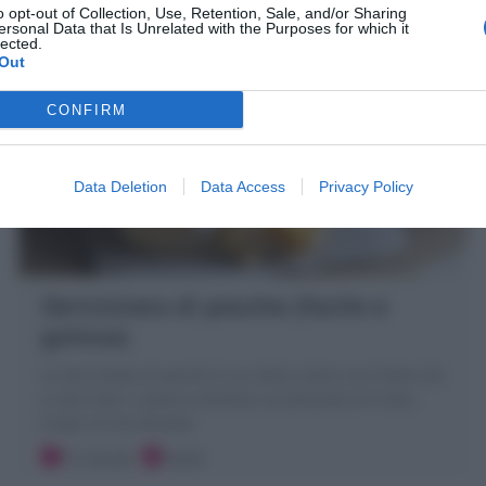
o opt-out of Collection, Use, Retention, Sale, and/or Sharing
ersonal Data that Is Unrelated with the Purposes for which it
lected.
Out
CONFIRM
Data Deletion
Data Access
Privacy Policy
Sbriciolata di pesche (facile e
golosa)
La Sbriciolata di pesche è un dolce estivo con frolla che
si sbriciola e ripieno morbido e profumato di frutta.
Scopri la mia Ricetta!
15 minuti
Facile