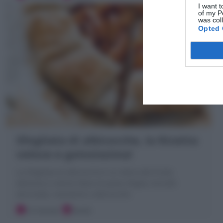
I want t
of my P
was col
Opted 
Sfogliata di albicocche, la Ricetta
veloce e golosissima!
La Sfogliata di albicocche è un dolce alla frutta
delizioso e veloce! Base di pasta sfoglia, biscotti
sbriciolati, mandorle e albicocche!
15 minuti
Facile