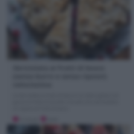
Sbriciolata ai frutti di bosco
(senza burro e senza riposo!)
velocissima
La Sbriciolata ai frutti di bosco è un dolce goloso con
guscio di frolla di briciole croccanti che racchiudono
un ripieno di frutti di bosco
10 minuti
Facile