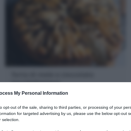
Torta di mele e cioccolato
(morbidissima)
La Torta di mele e cioccolato è un dolce soffice e veloce
ocess My Personal Information
con frutta fresca e gocce di cioccolato fondente. Scopri
la mia Ricetta perfetta!
to opt-out of the sale, sharing to third parties, or processing of your per
formation for targeted advertising by us, please use the below opt-out s
 selection.
10 minuti
Facile