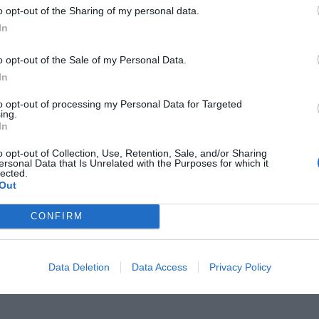
o opt-out of the Sharing of my personal data.
e
In
e 30 mandorle per decorare
o opt-out of the Sale of my Personal Data.
r di lievito di birra in polvere oppure 150 gr di pasta madre
In
to opt-out of processing my Personal Data for Targeted
ing.
In
o opt-out of Collection, Use, Retention, Sale, and/or Sharing
ersonal Data that Is Unrelated with the Purposes for which it
lected.
Out
Invia WhatsApp
Stampa
CONFIRM
ento è praticamente lo stesso, nel lievitino sciogliere la
i altri ingredienti, far lievitare circa 2 h, poi proseguire
Data Deletion
Data Access
Privacy Policy