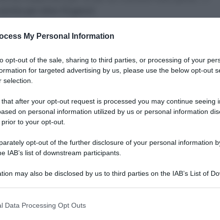
 anche per oltre 15 giorni
.
DI PREPARAZIONE
ocess My Personal Information
to opt-out of the sale, sharing to third parties, or processing of your per
Cottura
Totale
formation for targeted advertising by us, please use the below opt-out s
 selection.
50 min
1h e 20 min + tempi di
lievitazione
 that after your opt-out request is processed you may continue seeing i
ased on personal information utilized by us or personal information dis
 prior to your opt-out.
Cucina
Calorie
rately opt-out of the further disclosure of your personal information by
Italiana
135 Kcal
/100gr
he IAB’s list of downstream participants.
NGREDIENTI
tion may also be disclosed by us to third parties on the IAB’s List of 
 that may further disclose it to other third parties.
l Data Processing Opt Outs