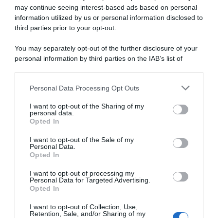
may continue seeing interest-based ads based on personal
information utilized by us or personal information disclosed to
third parties prior to your opt-out.
You may separately opt-out of the further disclosure of your
personal information by third parties on the IAB’s list of
downstream participants.
Personal Data Processing Opt Outs
This information may also be disclosed by us to third parties
on the IAB’s List of Downstream Participants that may further
I want to opt-out of the Sharing of my
disclose it to other third parties.
personal data.
Opted In
I want to opt-out of the Sale of my
Personal Data.
Opted In
I want to opt-out of processing my
Personal Data for Targeted Advertising.
Opted In
I want to opt-out of Collection, Use,
Retention, Sale, and/or Sharing of my