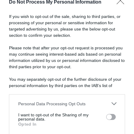
Do Not Process My Personal Information
PANE E PIZZE
If you wish to opt-out of the sale, sharing to third parties, or
TORTE SALATE
processing of your personal or sensitive information for
PIATTI UNICI
targeted advertising by us, please use the below opt-out
CONDIMENTI
section to confirm your selection.
CONSERVE
Please note that after your opt-out request is processed you
BEVANDE
may continue seeing interest-based ads based on personal
LE BASI
information utilized by us or personal information disclosed to
third parties prior to your opt-out.
You may separately opt-out of the further disclosure of your
personal information by third parties on the IAB’s list of
Copyright 2011-2026 - Tavolartegusto S.R.L. semplificata © P.I. 15576601007 Ricette e
Fotografie sono di proprietà di Simona Mirto (Tutti i diritti sono riservati)
downstream participants.
Cookie Policy
|
Privacy Policy
|
Preferenze Privacy
Personal Data Processing Opt Outs
This information may also be disclosed by us to third parties
on the IAB’s List of Downstream Participants that may further
I want to opt-out of the Sharing of my
disclose it to other third parties.
personal data.
Opted In