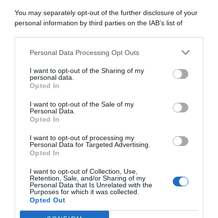
CONDIMENTI
You may separately opt-out of the further disclosure of your
CONSERVE
personal information by third parties on the IAB’s list of
BEVANDE
downstream participants.
LE BASI
Personal Data Processing Opt Outs
This information may also be disclosed by us to third parties
on the IAB’s List of Downstream Participants that may further
I want to opt-out of the Sharing of my
disclose it to other third parties.
personal data.
Opted In
Copyright 2011-2026 - Tavolartegusto S.R.L. semplificata © P.I. 15576601007 Ricette e
Fotografie sono di proprietà di Simona Mirto (Tutti i diritti sono riservati)
Cookie Policy
|
Privacy Policy
|
Preferenze Privacy
I want to opt-out of the Sale of my
Personal Data.
Opted In
I want to opt-out of processing my
Personal Data for Targeted Advertising.
Opted In
I want to opt-out of Collection, Use,
Retention, Sale, and/or Sharing of my
Personal Data that Is Unrelated with the
Purposes for which it was collected.
Opted Out