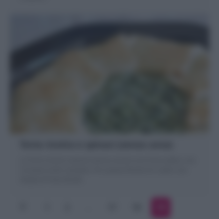
Torta ricotta e spinaci (senza uova)
La Torta ricotta e spinaci (senza uova) è una Torta salata, una
Crostata molto semplice. Per questa Ricetta ho scelto una
sfoglia di Pasta Brisée
1
2
…
17
18
19