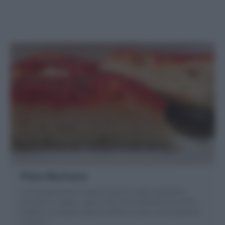
Pizza Marinara
La Pizza Marinara è la classica pizza in teglia napoletana:
pomodoro, origano, aglio e olio.Pochi ingredienti di ottima
qualità e un impasto pizza eccellente. Scopri come preparare
a casa la
…