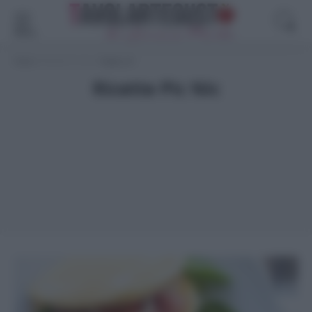
Menù
Home
>
Ricette Pic Nic
>
Pagina 19
Ricette Pic Nic