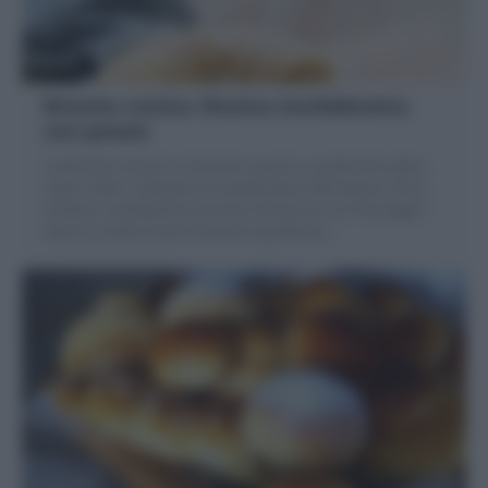
Brioche rustica: Ricetta morbidissima
con patate
La Brioche rustica è un lievitato squisito, una Brioche salata
super soffice, realizzata con patate lesse nell'impasto che la
rendono morbidissima al morso; farcita con con formaggi e
salumi a scelta! Scopri la Ricetta napoletana
…