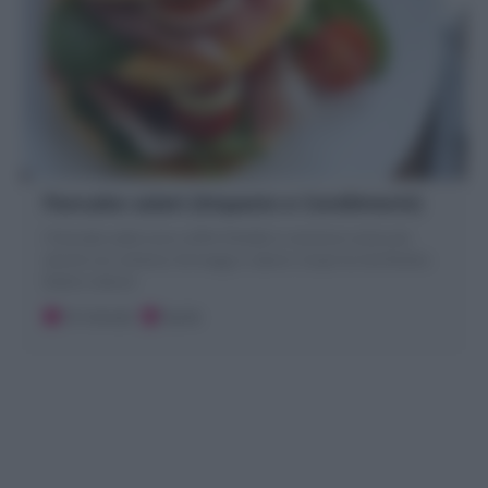
Pancake salati (Impasto e Condimenti)
I Pancake salati sono soffici frittelle in versione rustica da
servire con verdure, formaggi o salumi. Scopri la mia Ricetta
facile e veloce!
10 minuti
Facile