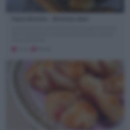
Pasta Brioche – Brioches dolci
La Pasta Brioche è una Ricetta di base per preparare Brioches
dolci, Trecce brioches, Cornetti brioches, Brioches col tuppo
come quelle del Bar
15 ore
Difficile