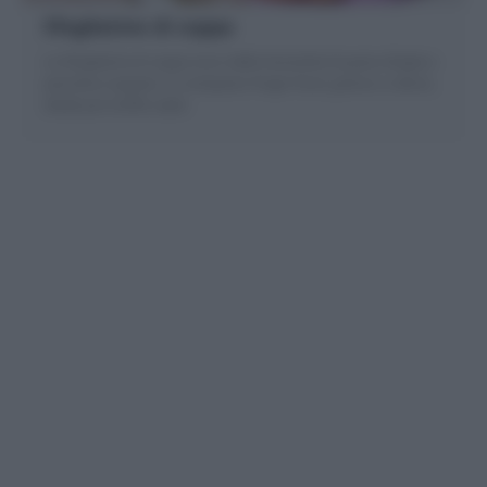
Sfogliatine di coppa
Le Sfogliatine di coppa sono delle Girandole di pasta sfoglia e
pancetta coppata. Un antipasto finger food, goloso e veloce,
ideale per buffet salati