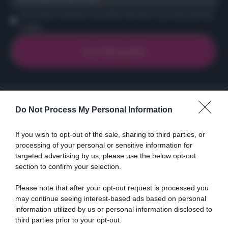
Ho preso visione e accetto termini e privacy policy
(
Link
)
Ricette
Social
Info
Do Not Process My Personal Information
DOLCI
INSTAGRAM
CHI SONO
If you wish to opt-out of the sale, sharing to third parties, or
ANTIPASTI
FACEBOOK
CONTATTI
processing of your personal or sensitive information for
PRIMI
YOUTUBE
LIBRO
targeted advertising by us, please use the below opt-out
SECONDI
PINTEREST
ADV
section to confirm your selection.
CONTORNI
WHATSAPP
ENGLISH VERSION
Please note that after your opt-out request is processed you
PANE E PIZZE
may continue seeing interest-based ads based on personal
TORTE SALATE
information utilized by us or personal information disclosed to
PIATTI UNICI
third parties prior to your opt-out.