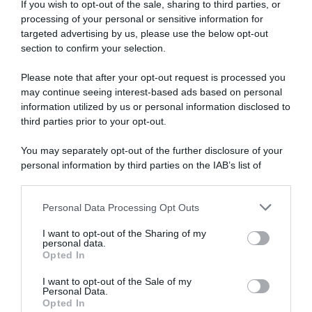
If you wish to opt-out of the sale, sharing to third parties, or
LE BASI
processing of your personal or sensitive information for
targeted advertising by us, please use the below opt-out
section to confirm your selection.
Please note that after your opt-out request is processed you
Copyright 2011-2026 - Tavolartegusto S.R.L. semplificata © P.I. 15576601007 Ricette e
Fotografie sono di proprietà di Simona Mirto (Tutti i diritti sono riservati)
may continue seeing interest-based ads based on personal
Cookie Policy
|
Privacy Policy
|
Preferenze Privacy
information utilized by us or personal information disclosed to
third parties prior to your opt-out.
You may separately opt-out of the further disclosure of your
personal information by third parties on the IAB’s list of
downstream participants.
Personal Data Processing Opt Outs
This information may also be disclosed by us to third parties
on the IAB’s List of Downstream Participants that may further
I want to opt-out of the Sharing of my
disclose it to other third parties.
personal data.
Opted In
I want to opt-out of the Sale of my
Personal Data.
Opted In