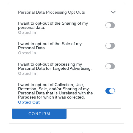
downstream participants.
Personal Data Processing Opt Outs
This information may also be disclosed by us to third parties
on the IAB’s List of Downstream Participants that may further
I want to opt-out of the Sharing of my
disclose it to other third parties.
personal data.
Opted In
I want to opt-out of the Sale of my
Personal Data.
Opted In
I want to opt-out of processing my
Personal Data for Targeted Advertising.
Opted In
I want to opt-out of Collection, Use,
Retention, Sale, and/or Sharing of my
Personal Data that Is Unrelated with the
Purposes for which it was collected.
Opted Out
CONFIRM