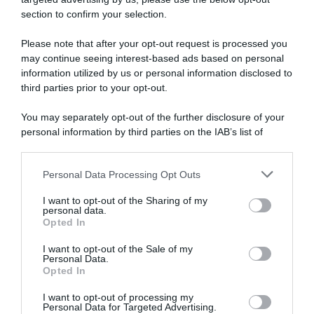
CONDIMENTI
section to confirm your selection.
CONSERVE
Please note that after your opt-out request is processed you
BEVANDE
may continue seeing interest-based ads based on personal
LE BASI
information utilized by us or personal information disclosed to
third parties prior to your opt-out.
You may separately opt-out of the further disclosure of your
personal information by third parties on the IAB’s list of
Copyright 2011-2026 - Tavolartegusto S.R.L. semplificata © P.I. 15576601007 Ricette e
Fotografie sono di proprietà di Simona Mirto (Tutti i diritti sono riservati)
downstream participants.
Cookie Policy
|
Privacy Policy
|
Preferenze Privacy
Personal Data Processing Opt Outs
This information may also be disclosed by us to third parties
on the IAB’s List of Downstream Participants that may further
I want to opt-out of the Sharing of my
disclose it to other third parties.
personal data.
Opted In
I want to opt-out of the Sale of my
Personal Data.
Opted In
I want to opt-out of processing my
Personal Data for Targeted Advertising.