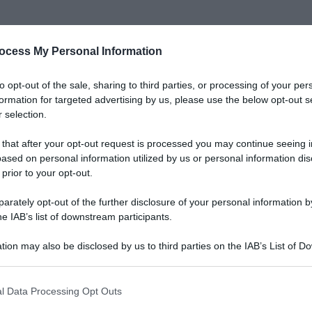
ocess My Personal Information
to opt-out of the sale, sharing to third parties, or processing of your per
formation for targeted advertising by us, please use the below opt-out s
 selection.
saggiata una fetta, ed è stato amore immediato! Per la sua
 compatta e il suo gusto inteso di mandorle
! Così, mi
 that after your opt-out request is processed you may continue seeing i
ased on personal information utilized by us or personal information dis
 di riprodurre la
Ricetta originale del Parrozzo
 prior to your opt-out.
i.
Si tratta di un
dolce facilissimo,
il Parrozzo, si prepara
 in ciotola in 10 minuti.
Unica cosa, La ricetta originale
rately opt-out of the further disclosure of your personal information by
mi armellini che non è semplice reperire, ma che si
he IAB’s list of downstream participants.
ore amaretto o estratto di mandorle amare. Il tempo che il
tion may also be disclosed by us to third parties on the IAB’s List of 
o va semplicemente versato sulla cupola!
 that may further disclose it to other third parties.
l Data Processing Opt Outs