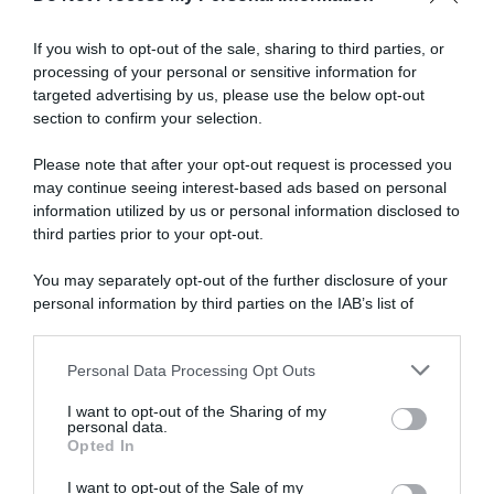
PANE E PIZZE
If you wish to opt-out of the sale, sharing to third parties, or
TORTE SALATE
processing of your personal or sensitive information for
PIATTI UNICI
targeted advertising by us, please use the below opt-out
CONDIMENTI
section to confirm your selection.
CONSERVE
Please note that after your opt-out request is processed you
BEVANDE
may continue seeing interest-based ads based on personal
LE BASI
information utilized by us or personal information disclosed to
third parties prior to your opt-out.
You may separately opt-out of the further disclosure of your
personal information by third parties on the IAB’s list of
Copyright 2011-2026 - Tavolartegusto S.R.L. semplificata © P.I. 15576601007 Ricette e
Fotografie sono di proprietà di Simona Mirto (Tutti i diritti sono riservati)
downstream participants.
Cookie Policy
|
Privacy Policy
|
Preferenze Privacy
Personal Data Processing Opt Outs
This information may also be disclosed by us to third parties
on the IAB’s List of Downstream Participants that may further
I want to opt-out of the Sharing of my
disclose it to other third parties.
personal data.
Opted In
I want to opt-out of the Sale of my