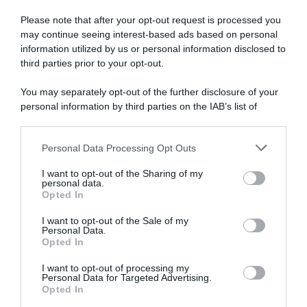
CONSERVE
Please note that after your opt-out request is processed you
BEVANDE
may continue seeing interest-based ads based on personal
LE BASI
information utilized by us or personal information disclosed to
third parties prior to your opt-out.
You may separately opt-out of the further disclosure of your
personal information by third parties on the IAB’s list of
Copyright 2011-2026 - Tavolartegusto S.R.L. semplificata © P.I. 15576601007 Ricette e
Fotografie sono di proprietà di Simona Mirto (Tutti i diritti sono riservati)
downstream participants.
Cookie Policy
|
Privacy Policy
|
Preferenze Privacy
Personal Data Processing Opt Outs
This information may also be disclosed by us to third parties
on the IAB’s List of Downstream Participants that may further
I want to opt-out of the Sharing of my
disclose it to other third parties.
personal data.
Opted In
I want to opt-out of the Sale of my
Personal Data.
Opted In
I want to opt-out of processing my
Personal Data for Targeted Advertising.
Opted In