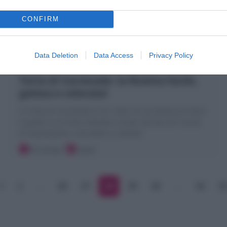
CONFIRM
Data Deletion
Data Access
Privacy Policy
Torta di Carnevale: la Ricetta facile,
golosa e colorata!
La Torta di Carnevale è tra i dolci di carnevale più facili
e golosi! una Torta colorata a strati, farcita con crema
al mascarpone, cioccolato e codette!
20 minuti
Facile
1
2
…
26
27
28
29
30
…
54
5