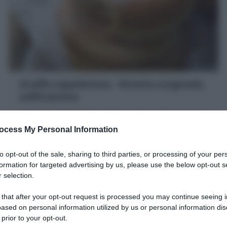
Graffe napoletane : Ricetta originale,
sofficissime
Le Graffe napoletane sono le dolci ciambelle lievitate e
fritte di Carnevale. Scopri la mia Ricetta per farle
ocess My Personal Information
morbidissime e senza unto.
20 minuti
Facile
to opt-out of the sale, sharing to third parties, or processing of your per
formation for targeted advertising by us, please use the below opt-out s
 selection.
 that after your opt-out request is processed you may continue seeing i
ased on personal information utilized by us or personal information dis
 prior to your opt-out.