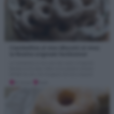
Ciambelline al vino (Biscotti al vino)
la Ricetta originale facilissima!
Le Ciambelline al vino sono dei rustici e fragranti
Biscotti al vino tipici della cucina povera romana!
Perfetti da soli o da inzuppare nel vino o liquore!
20 minuti
Facile