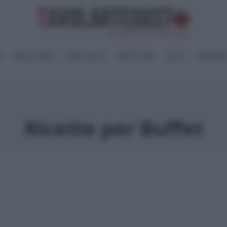
I
PANE e PIZZE
TORTE SALATE
PIATTI UNICI
SALSE
CONSERV
Ricette per Buffet