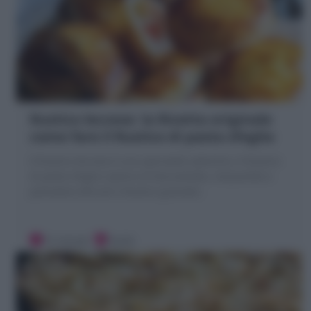
Rustico leccese: la Ricetta originale
come fare il Rustico di pasta sfoglia
Il Rustico leccese è una specialità salentina. Il Rustico
di pasta sfoglia ripieno di besciamella, mozzarella e
pomodoro (Piccoli e Rustico grande!)
15 minuti
Facile