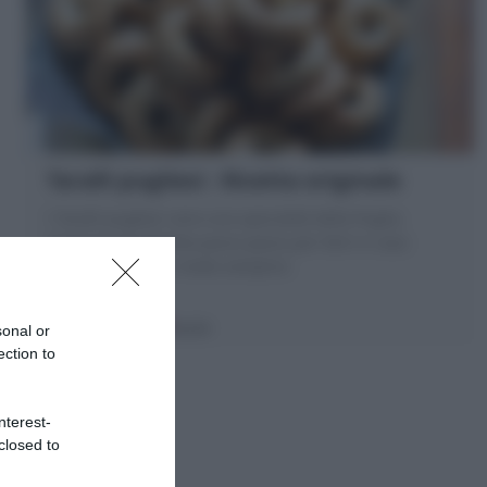
Taralli pugliesi : Ricetta originale
I Taralli pugliesi sono una specialità della Puglia.
Scopri la mia Ricetta passo passo per farli in casa
friabili e golosi in modo semplice
30 minuti
Facile
sonal or
ection to
nterest-
closed to