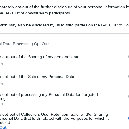
rately opt-out of the further disclosure of your personal information by
he IAB’s list of downstream participants.
tion may also be disclosed by us to third parties on the IAB’s List of 
 that may further disclose it to other third parties.
Crocchette di patate al forno (più
l Data Processing Opt Outs
light, ma molto golose!)
o opt-out of the Sharing of my personal data.
Le Crocchette di patate al forno sono più leggere delle
In
fritte ,ma ugualmente golose, croccanti fuori e
irresistibili con cuore filante!
o opt-out of the Sale of my Personal Data.
In
30 minuti
Facile
to opt-out of processing my Personal Data for Targeted
ing.
In
o opt-out of Collection, Use, Retention, Sale, and/or Sharing
ersonal Data that Is Unrelated with the Purposes for which it
lected.
Out