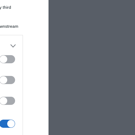
 third
Downstream