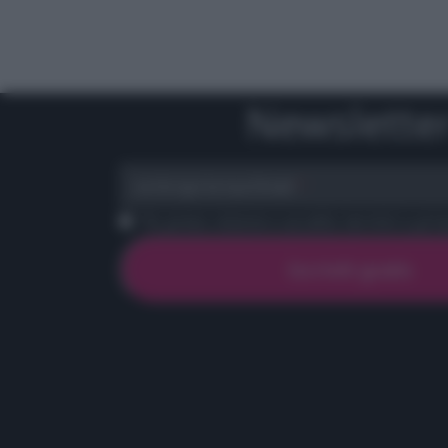
Newslette
scrivi qui la tua Email
Ho preso visione e accetto termini e priva