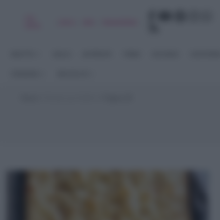
Chi
|
|
|
|
Libro
Adv
Newsletter
sono
RICETTE
DOLCI
ANTIPASTI
PRIMI
SECONDI
CONTORN
STAGIONI
RACCOLTE
Home
>
Ricette per Buffet
>
Pagina 28