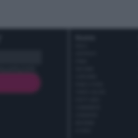
r
Ricette
DOLCI
ANTIPASTI
PRIMI
cy policy (
Link
)
SECONDI
CONTORNI
PANE E PIZZE
TORTE SALATE
PIATTI UNICI
CONDIMENTI
CONSERVE
BEVANDE
LE BASI