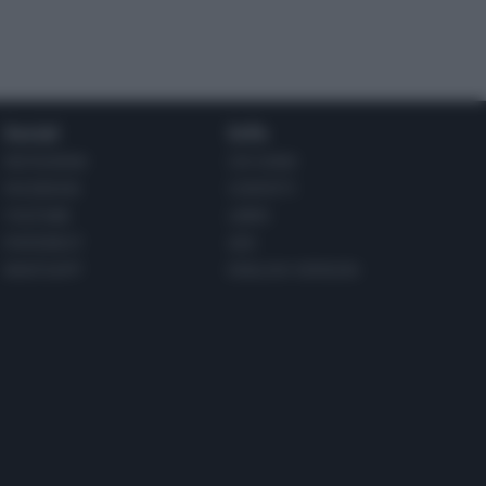
Social
Info
INSTAGRAM
CHI SONO
FACEBOOK
CONTATTI
YOUTUBE
LIBRO
PINTEREST
ADV
WHATSAPP
ENGLISH VERSION