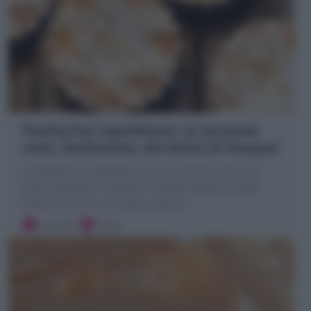
Pastierine napoletane: la versione
mini, facilissima, del dolce di Pasqua!
Le Pastierine napoletane sono la versione mini del
dolce pasquale! Crostatine al gusto pastiera: pasta
frolla con crema di ricotta e grano!
5 minuti
Facile