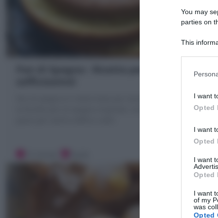
You may sepa
parties on t
This informa
Participants
Pan di Spagna : Ricetta perfetta,
Persona
sofficissimo!
I want t
Pan di spagna è il dolce base per torte farcite. Scopri
Opted 
la Ricetta pan di spagna originale, con foto passo
passo per averlo soffice e alto!
I want t
Opted 
15 minuti
Facile
I want 
Advertis
Opted 
I want t
of my P
was col
Opted 