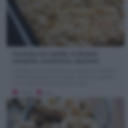
Focaccia con cipolle: la Ricetta
semplice, economica, squisita!
La Focaccia con cipolle (Pizza con cipolle) è un lievitato
morbido e gustoso con le cipolle fresche in superficie
che in cottura diventano tenere e dolci!
5 minuti
Facile