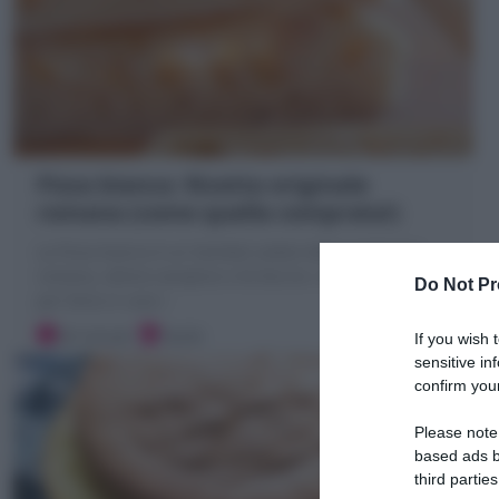
Pizza bianca: Ricetta originale
romana (come quella comprata!)
La Pizza bianca è un lievitato salato della tradizione
romana, ottimo semplice o fa farcire. Scopri la Ricetta
Do Not Pr
per farla in casa !
30 minuti
Facile
If you wish 
sensitive in
confirm your
Please note
based ads b
third parties