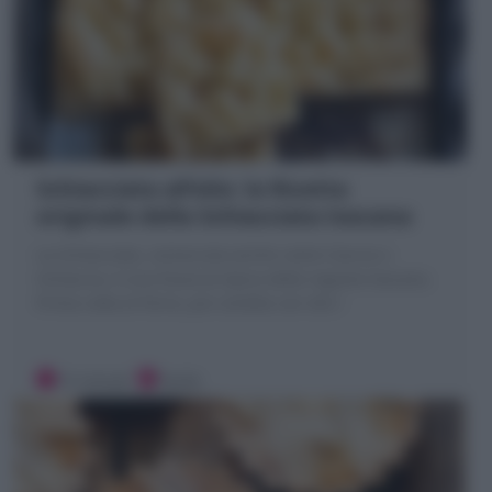
Schiacciata all’olio: la Ricetta
originale della Schiacciata toscana
La Schiacciata, conosciuta anche come Ciaccia o
Schiaccia, è una focaccia tipica della regione toscana.
Prima cotta al forno, poi condita con olio !
15 minuti
Facile