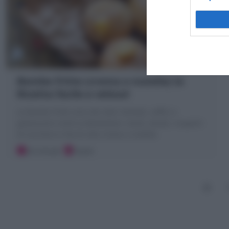
Bombe fritte (crema o nutella) la
Ricetta facile e veloce!
Le Bombe fritte sono dei dolci lievitati, soffici e
golosissimi simili ai Bomboloni: tondi, dorati, ricoperti
di zucchero e farciti alla crema o nutella!
20 minuti
Facile