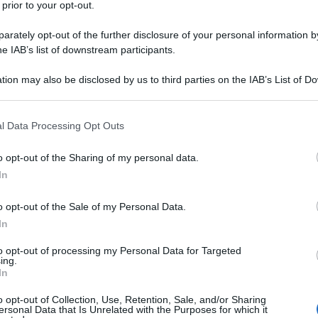
 prior to your opt-out.
rately opt-out of the further disclosure of your personal information by
he IAB’s list of downstream participants.
tion may also be disclosed by us to third parties on the IAB’s List of 
 that may further disclose it to other third parties.
Krapfen: la Ricetta originale passo
l Data Processing Opt Outs
passo (fritti o al forno)
o opt-out of the Sharing of my personal data.
I Krapfen sono dei dolci fritti della cucina tedesca.
In
Soffici bomboloni ripieni di crema pasticcera o
confettura! Anche in versione al forno!
o opt-out of the Sale of my Personal Data.
In
1 ora
Facile
to opt-out of processing my Personal Data for Targeted
ing.
In
o opt-out of Collection, Use, Retention, Sale, and/or Sharing
ersonal Data that Is Unrelated with the Purposes for which it