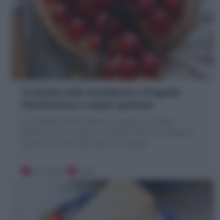
Crostata alle mandorle e fragole
(facilissima e super golosa)
La Crostata alle mandorle e fragole è un dolce
delizioso con un guscio di pasta frolla alle mandorle
ripiena di crema agli agrumi e fragole
30 minuti
Facile