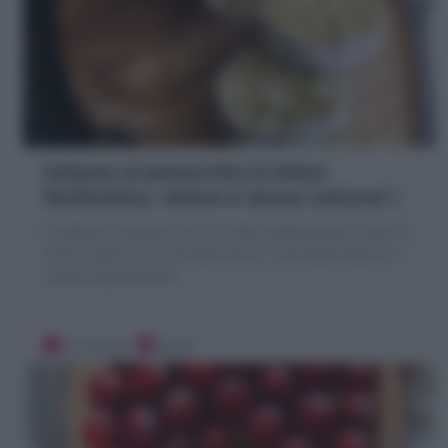
Salame al pistacchio (il dolce
facilissimo, veloce e senza cottura! )
Il Salame al pistacchio è un dolce golosissimo, fresco e
senza cottura, con biscotti secchi, cioccolato bianco e
crema al pistacchio!
10 minuti
Facile