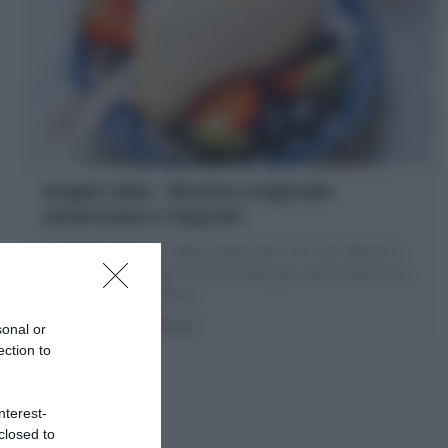
Angel cake : Ricetta originale
americana e Segreti
La Angel cake è un dolce americano con soli albumi e
senza grassi. Scopri la mia Ricetta per averlo altissimo,
bianco e super soffice!
20 minuti
Media
sonal or
ection to
nterest-
closed to