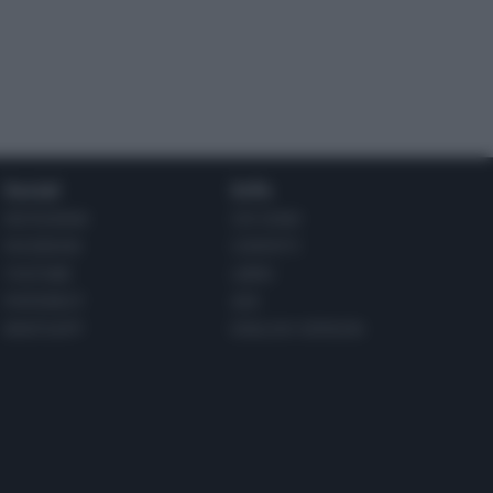
Social
Info
INSTAGRAM
CHI SONO
FACEBOOK
CONTATTI
YOUTUBE
LIBRO
PINTEREST
ADV
WHATSAPP
ENGLISH VERSION