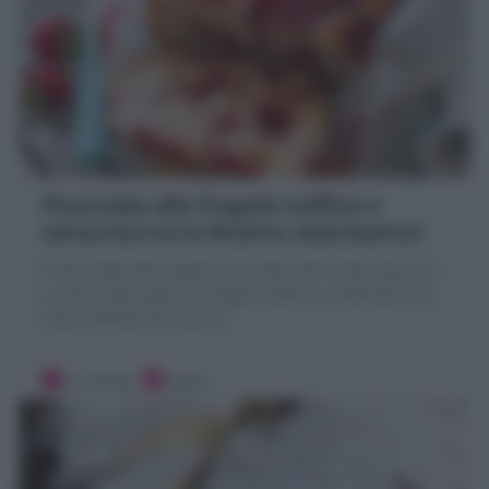
Plumcake alle fragole (soffice e
senza burro) la Ricetta velocissima!
Il Plumcake alle fragole è un dolce alla frutta squisito :
un Plumcake yogurt e fragole soffice e profumato che
resta morbido per giorni!
10 minuti
Facile