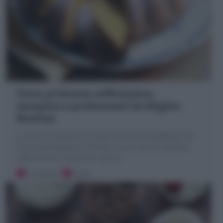
Torta al limone sofficissima,
semplice e profumata! (la Miglior
Ricetta)
La Torta al limone è un dolce al limone strepitoso con
bucce grattugiate di limone e succo che la rendono
sofficissima e umida per giorni!
10 minuti
Facile