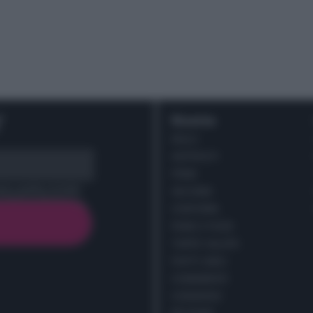
r
Ricette
DOLCI
ANTIPASTI
PRIMI
cy policy (
Link
)
SECONDI
CONTORNI
PANE E PIZZE
TORTE SALATE
PIATTI UNICI
CONDIMENTI
CONSERVE