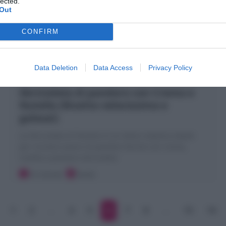
lected.
Out
CONFIRM
Data Deletion
Data Access
Privacy Policy
Sbriciolata di pandoro con Crema e
Nutella (Ricetta velocissima e
golosa!)
La Sbriciolata di Pandoro è un dolce natalizio ideale
per riciclare avanzi di pandoro farcito con crema,
nutella e pandoro sbriciolato
10 minuti
Facile
1
2
…
4
5
6
7
8
…
13
14