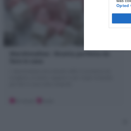
was col
Opted 
Marshmallow : Ricetta perfetta da
fare in casa
I Marshmallow sono dolcetti soffici e zuccherini da
sciogliere, arrostire, regalare crudi. Scopri la Ricetta
per farli in casa come comprati!
30 minuti
Facile