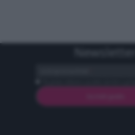
Newslette
scrivi qui la tua Email
Ho preso visione e accetto termini e priva