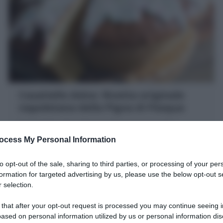
Casatiello dolce: Ricetta originale
napoletana della Pigna di Pasqua
Il Casatiello dolce (Pigna di Pasqua) è un antico
lievitato napoletano: la brioche alta, soffice e
ocess My Personal Information
profumata con criscito o lievito di birra
20 minuti
Facile
to opt-out of the sale, sharing to third parties, or processing of your per
formation for targeted advertising by us, please use the below opt-out s
 selection.
 that after your opt-out request is processed you may continue seeing i
ased on personal information utilized by us or personal information dis