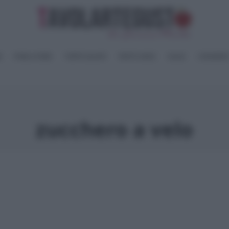
I
PANE e PIZZE
TORTE SALATE
PIATTI UNICI
SALSE
CONSERV
zucchero a velo