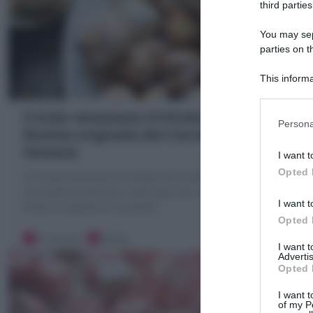
third parties
You may sepa
parties on t
This informa
Participants
Fritole veneziane (Frittole) : la
Persona
Ricetta originale del Carnevale di
Venezia
I want t
Opted 
Le Fritole veneziane (Frittole) sono dolci frittelle del
Carnevale di Venezia, realizzate con una pastella poi
I want t
fritte e ricoperte di zucchero
Opted 
10 minuti
Facile
I want 
Advertis
Opted 
I want t
of my P