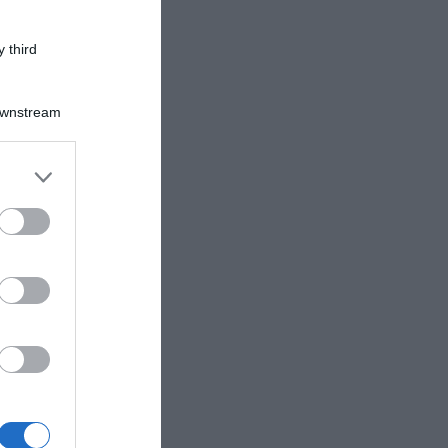
 third
Downstream