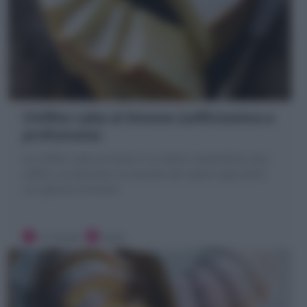
Chiffon cake al limone (sofficissima e
profumata)
La Chiffon cake al limone è un dolce ciambellone alto,
soffice e profumato; la variante dal sapore agrumato
con glassa al limone!
15 minuti
Facile