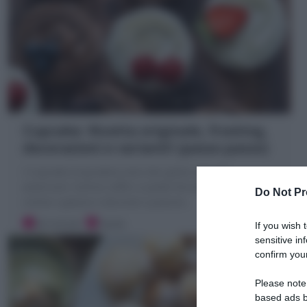
Cupcake: Ricetta originale, frosting,
decorazioni e varianti! (passo passo)
I Cupcake (Cupcakes) sono dei golosi dolcetti
americani: tortine soffici e piatte farcite con frosting
Do Not Pr
creme o glasse e decorati a piacere.
30 minuti
Facile
If you wish 
sensitive in
confirm your
Please note
based ads b