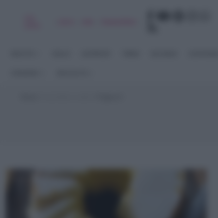
Chi
|
|
|
|
Libro
Adv
Newsletter
sono
RICETTE
DOLCI
ANTIPASTI
PRIMI
SECONDI
CONTORN
STAGIONI
RACCOLTE
Home
>
zucchero a velo
>
Pagina 6