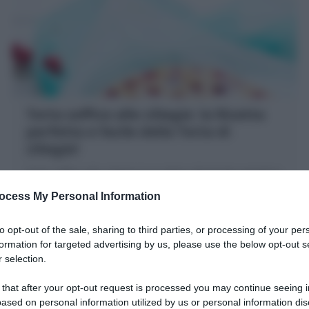
Torta soffice alle ciliegie: la Ricetta
perfetta e facile della Torta di
ciliegie!
Torta soffice alle ciliegie è un dolce alla frutta semplice
e goloso, una Torta di ciliegie morbida e umida con le
ocess My Personal Information
ciliegie fresche dentro e sopra l'impasto
15 minuti
Facile
to opt-out of the sale, sharing to third parties, or processing of your per
formation for targeted advertising by us, please use the below opt-out s
 selection.
 that after your opt-out request is processed you may continue seeing i
ased on personal information utilized by us or personal information dis