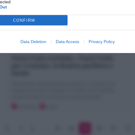
lected.
Out
CONFIRM
Data Deletion
Data Access
Privacy Policy
Pasta frolla morbida – Pasta frolla
per Crostata, la Ricetta perfetta e
facile!
Pasta frolla morbida (Pasta frolla per Crostata) è un
impasto base per realizzare Crostate,Torte, Biscotti
ripieni! Il pizzico di lievito la rende morbida!
15 minuti
Facile
1
2
…
13
14
15
16
17