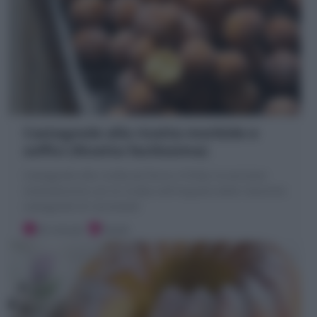
Castagnole alla ricotta morbide e
soffici (Ricetta facilissima)
Castagnole alla ricotta (al forno o fritte): la versione
morbidissima con la ricotta nell'impasto delle classiche
castagnole di Carnevale!
20 minuti
Facile