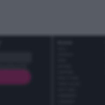
r
Ricette
DOLCI
ANTIPASTI
PRIMI
cy policy (
Link
)
SECONDI
CONTORNI
PANE E PIZZE
TORTE SALATE
PIATTI UNICI
CONDIMENTI
CONSERVE