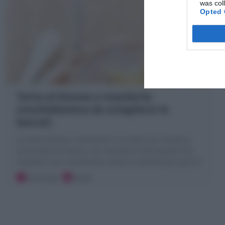
was col
Opted 
Torta al limone e mandorle
(morbidissima da sciogliersi in
bocca!)
La Torta limone e mandorle è un dolce da credenza
profumato al limone, con mandorle nell'impasto che
regalano una consistenza umida e morbida per giorni!
20 minuti
Facile