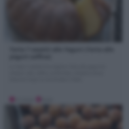
Torta 7 vasetti allo Yogurt (Torta allo
yogurt soffice)
La Torta 7 vasetti è la migliore Torta allo yogurt di
sempre: alta, soffice, profumata, semplice senza
bilancia! Scopri la mia Ricetta e Video
10 minuti
Facile