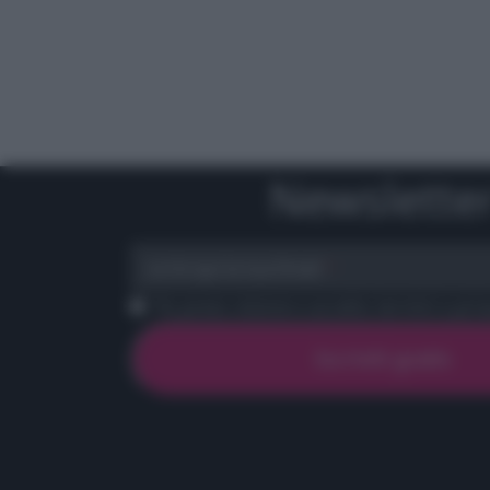
Newslette
scrivi qui la tua Email
Ho preso visione e accetto termini e priva