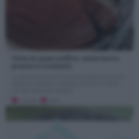
Torta al cacao (soffice, senza burro,
pronta in 5 minuti!)
La Torta al cacao è una Torta al cioccolato senza burro,
soffice per merenda e colazione! da fare in 5 minuti
con tutti ingredienti semplici!
10 minuti
Facile