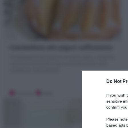
Ciambellone allo yogurt sofficissimo
Il Ciambellone allo yogurt è un dolce soffice, umido da
colazione e merenda! Scopri la Ricetta e tutti i miei
consigli per farlo perfetto!
Do Not Pr
15 minuti
Facile
If you wish 
sensitive in
confirm your
Please note
based ads b