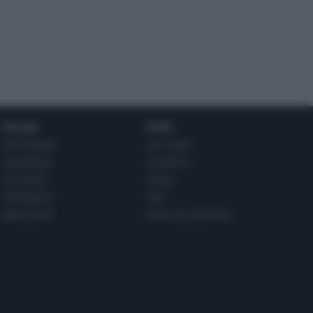
Social
Info
INSTAGRAM
CHI SONO
FACEBOOK
CONTATTI
YOUTUBE
LIBRO
PINTEREST
ADV
WHATSAPP
ENGLISH VERSION