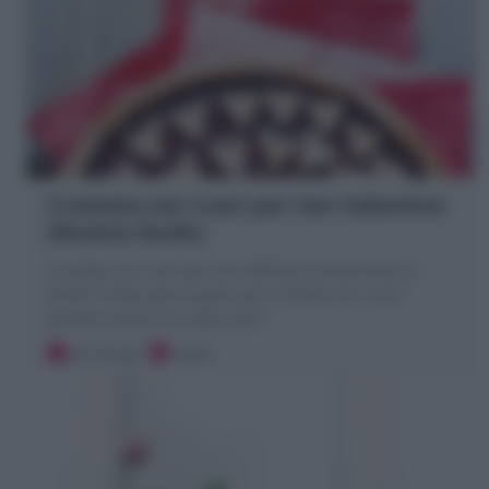
Crostata con Cuori per San Valentino
(Ricetta facile)
Crostata con cuori per San Valentino buonissima e
facile! ricetta passo passo per Crostata con cuori
perfetti anche una volta cotti!
20 minuti
Facile