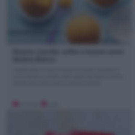
Ricetta Camille: soffici e buone come
Mulino Bianco
Camille fatte in casa, le tortine di carote, mandorle e
succo d'arancia, buone come quelle del Mulino bianco.
Ricetta passo passo per le Camille originali!
30 minuti
Facile