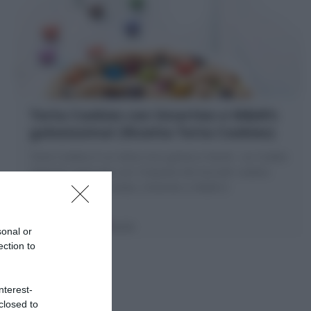
Torta Cookies con Smarties e M&M’s
golosissima! (Ricetta Torta Cookies)
Torta Cookies è un dolce stra goloso e facile : un Cookie
Gigante realizzato con l'impasto dei biscotti cookies
con gocce di cioccolato, Smarties e M&M's!
10 minuti
Facile
sonal or
ection to
nterest-
closed to