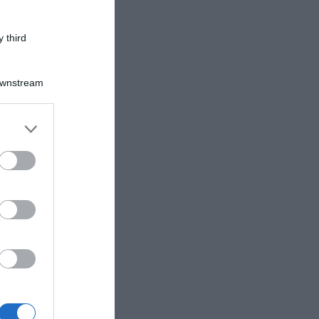
 third
Downstream