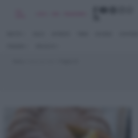
Chi
|
|
|
|
Libro
Adv
Newsletter
sono
RICETTE
DOLCI
ANTIPASTI
PRIMI
SECONDI
CONTORN
STAGIONI
RACCOLTE
Home
>
lievito per dolci
>
Pagina 15