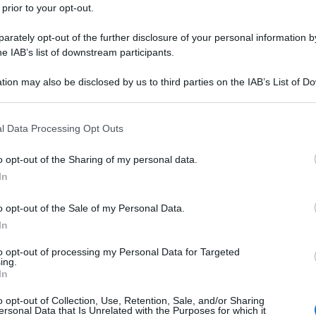
 prior to your opt-out.
rately opt-out of the further disclosure of your personal information by
he IAB’s list of downstream participants.
tion may also be disclosed by us to third parties on the IAB’s List of 
 that may further disclose it to other third parties.
Torta alla panna super soffice (senza
l Data Processing Opt Outs
burro e senza olio)
o opt-out of the Sharing of my personal data.
Torta alla panna sofficissima! Con panna fresca
montata nell'impasto, senza olio e senza burro. Ricetta
In
passo passo per una torta alla panna montata
o opt-out of the Sale of my Personal Data.
In
5M minuti
Facile
to opt-out of processing my Personal Data for Targeted
ing.
In
o opt-out of Collection, Use, Retention, Sale, and/or Sharing
ersonal Data that Is Unrelated with the Purposes for which it