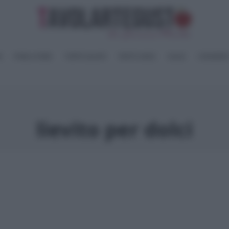
I
PANE e PIZZE
TORTE SALATE
PIATTI UNICI
SALSE
CONSERV
lievito per dolci