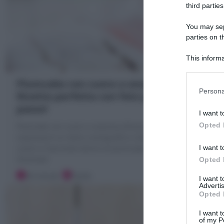
third parties
You may sepa
parties on t
This informa
Participants
Plumcake con cuore a sorpresa: la
Persona
Ricetta perfetta con foto passo
passo!
I want t
Opted 
Plumcake con cuore a sorpresa (Plumcake con
sorpresa) è un dolce coreografico e delizioso! dove un
I want t
cuore si nasconde dentro al plumcake! Ricetta
illustrata!
Opted 
30 minuti
Facile
I want 
Advertis
Opted 
I want t
of my P