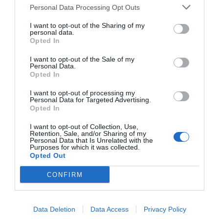
Personal Data Processing Opt Outs
This information may also be disclosed by us to third parties
on the IAB’s List of Downstream Participants that may further
I want to opt-out of the Sharing of my
disclose it to other third parties.
personal data.
Opted In
I want to opt-out of the Sale of my
Personal Data.
Opted In
I want to opt-out of processing my
Personal Data for Targeted Advertising.
Opted In
I want to opt-out of Collection, Use,
Retention, Sale, and/or Sharing of my
Personal Data that Is Unrelated with the
Purposes for which it was collected.
Opted Out
CONFIRM
Data Deletion
Data Access
Privacy Policy