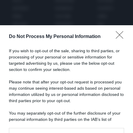
DOLCI
INSTAGRAM
CHI SONO
ANTIPASTI
FACEBOOK
CONTATTI
PRIMI
YOUTUBE
LIBRO
SECONDI
PINTEREST
ADV
CONTORNI
WHATSAPP
ENGLISH VERSION
Do Not Process My Personal Information
PANE E PIZZE
TORTE SALATE
If you wish to opt-out of the sale, sharing to third parties, or
processing of your personal or sensitive information for
PIATTI UNICI
targeted advertising by us, please use the below opt-out
CONDIMENTI
section to confirm your selection.
CONSERVE
BEVANDE
Please note that after your opt-out request is processed you
may continue seeing interest-based ads based on personal
LE BASI
information utilized by us or personal information disclosed to
third parties prior to your opt-out.
You may separately opt-out of the further disclosure of your
Copyright 2011-2026 - Tavolartegusto S.R.L. semplificata © P.I. 15576601007 Ricette e
personal information by third parties on the IAB’s list of
Fotografie sono di proprietà di Simona Mirto (Tutti i diritti sono riservati)
Cookie Policy
|
Privacy Policy
|
Preferenze Privacy
downstream participants.