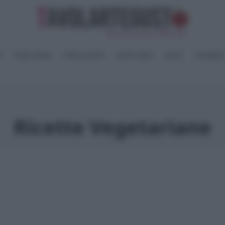
I
PANE e PIZZE
TORTE SALATE
PIATTI UNICI
SALSE
CONSERV
Ricette Vegetariane