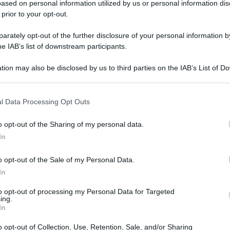
ased on personal information utilized by us or personal information dis
 prior to your opt-out.
rately opt-out of the further disclosure of your personal information by
he IAB’s list of downstream participants.
tion may also be disclosed by us to third parties on the IAB’s List of 
 that may further disclose it to other third parties.
Hamburger di verdure (Hamburger
l Data Processing Opt Outs
vegetariani golosi)
o opt-out of the Sharing of my personal data.
Gli Hambuger di Verdure ovvero hambuger
In
vegetariani, sono medaglioni, senza carne con verdure
miste come carote, patate, spinaci, cavolfiore
o opt-out of the Sale of my Personal Data.
In
20 minuti
Facile
to opt-out of processing my Personal Data for Targeted
ing.
In
o opt-out of Collection, Use, Retention, Sale, and/or Sharing