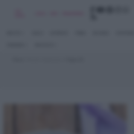
Chi
|
|
|
|
Libro
Adv
Newsletter
sono
RICETTE
DOLCI
ANTIPASTI
PRIMI
SECONDI
CONTORN
STAGIONI
RACCOLTE
Home
>
Ricette Vegetariane
>
Pagina 56