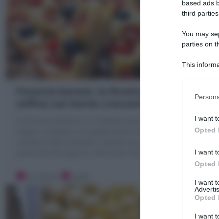
based ads b
third parties
You may sepa
parties on t
This informa
Participants
Focaccia barese: la Ricetta originale
Persona
soffice con bordo croccante
I want t
La Focaccia barese è un lievitato squisito tipico della
Opted 
Puglia, si prepara con patate lesse nell'impasto la
rendono molto morbida! Condita con pomodorini
I want t
profumati all'origano e olive nere! Scopri la
…
Opted 
30 minuti
Facile
I want 
Advertis
Opted 
I want t