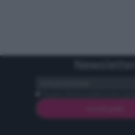
Newslette
scrivi qui la tua Email
Ho preso visione e accetto termini e priva