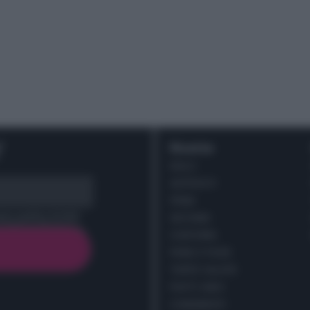
r
Ricette
DOLCI
ANTIPASTI
PRIMI
cy policy (
Link
)
SECONDI
CONTORNI
PANE E PIZZE
TORTE SALATE
PIATTI UNICI
CONDIMENTI