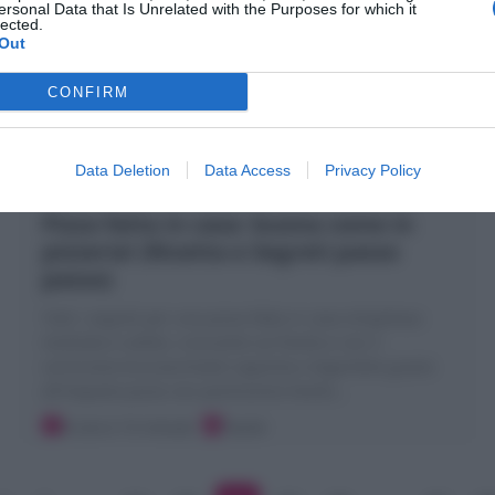
ersonal Data that Is Unrelated with the Purposes for which it
lected.
Out
CONFIRM
Data Deletion
Data Access
Privacy Policy
Pizza fatta in casa: buona come in
pizzeria! (Ricetta e Segreti passo
passo)
Tutti i segreti per una pizza fatta in casa strepitosa:
morbida e sottile, croccante sul fondo e con il
cornicione bruciacchiato! saporita e digeribile grazie
all'impasto pizza con pochissimo lievito
…
8 ore e 15 minuti
Facile