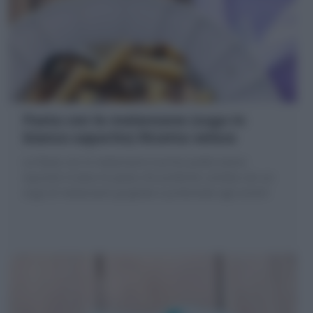
Pasta con le melanzane (sugo in
bianco saporito) Ricetta veloce
La Pasta con le melanzane è primo piatto estivo
squisito! A base di pasta che preferite condita con un
sugo di melanzane grigliate e profumate agli aromi!