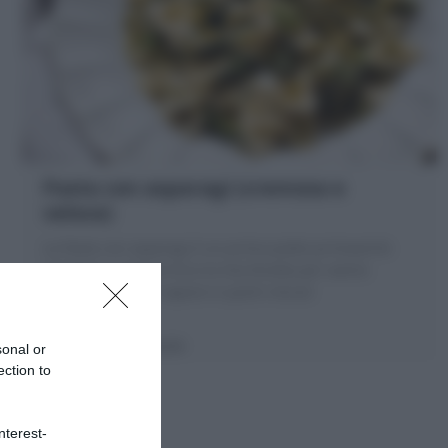
Pasta con asparagi (cremosa e
veloce)
La Pasta con asparagi è un primo piatto primaverile
semplice e golosa! Ecco la mia Ricetta per averla
cremosa, ricca di sapore in pochi minuti
5 minuti
Facile
sonal or
ection to
nterest-