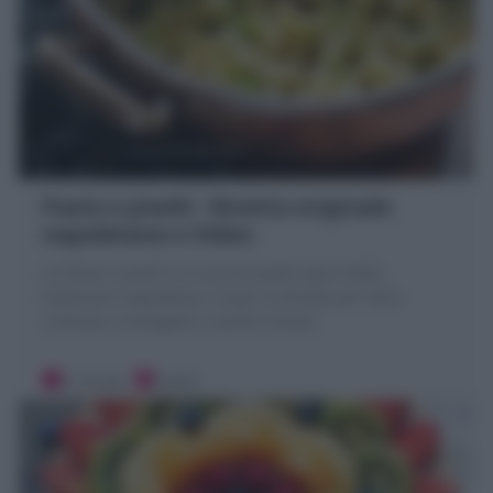
Pasta e piselli : Ricetta originale
napoletana e Video
La Pasta e piselli è un primo piatto tipico della
tradizione napoletana. Scopri la Ricetta per farla
cremosa e avvolgete in poche mosse!
5 minuti
Facile