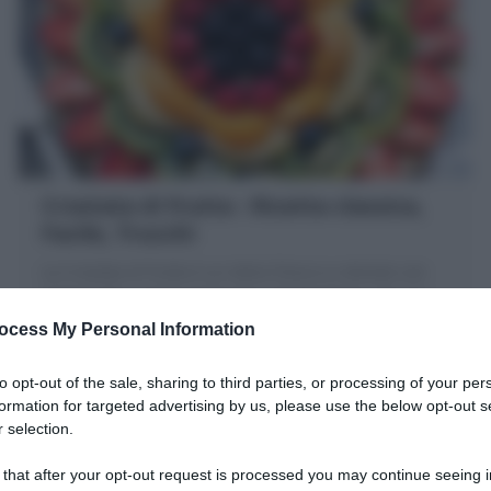
Crostata di frutta : Ricetta classica,
Facile, Trucchi
La Crostata di frutta è un dolce fresco e colorato con
pasta frolla, crema pasticcera e frutta fresca. Ecco la
mia Ricetta per farla perfetta
ocess My Personal Information
30 minuti
Facile
to opt-out of the sale, sharing to third parties, or processing of your per
formation for targeted advertising by us, please use the below opt-out s
 selection.
 that after your opt-out request is processed you may continue seeing i