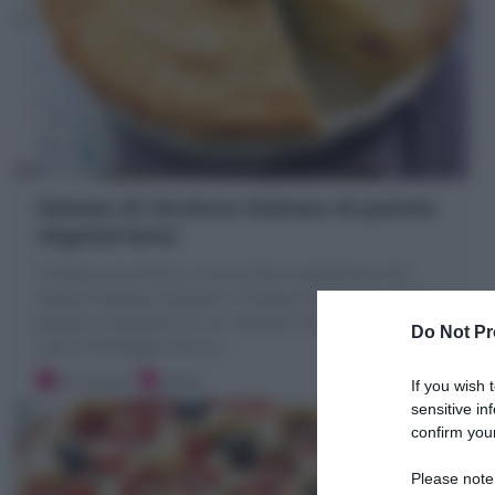
Gateau di Verdure (Gateau di patate
vegetariano)
Il Gateau di verdure, è la versione vegetariana del
classico Gateau di patate. Si tratta di un tortino molto
gustoso realizzato con un impasto di patate lesse,
Do Not Pr
uova e formaggio farcito
…
30 minuti
Facile
If you wish 
sensitive in
confirm your
Please note