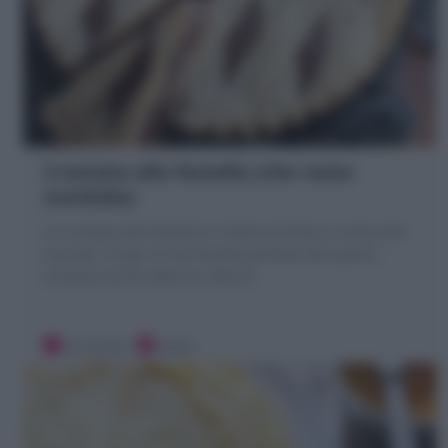
Crostata alla Nutella (che resta
morbida)
La Crostata alla Nutella è il dolce di frolla e crema alle
nocciole. Scopri la mia Ricetta perfetta dal ripieno
cremoso anche dopo la cottura!
20 minuti
Facile