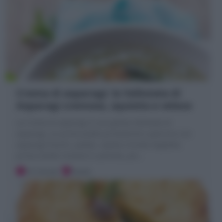
Crema di asparagi: la Vellutata di
Asparagi cremosa, squisita e veloce
La Crema di asparagi è una golosa Vellutata di
asparagi, un primo piatto primaverile e genuino con
asparagi freschi, patate, cipolla e brodo vegetale;
prima stufati insieme in pentola, poi
…
10 minuti
Facile