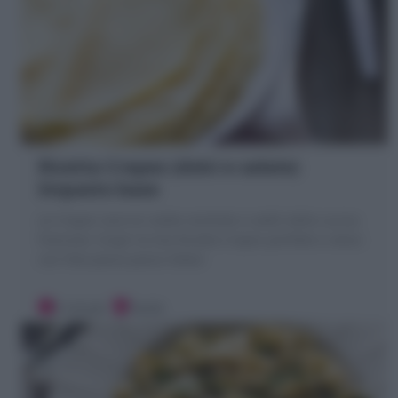
Ricetta Crepes (dolci e salate)
Impasto base
Le Crepes sono le cialde morbide e sottili della cucina
francese: Scopri la mia Ricetta Crepes perfette e veloci
con Foto passo passo Video!
5 minuti
Facile