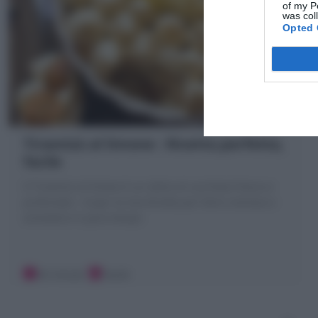
of my P
was col
Opted 
Tiramisù al limone : Ricetta perfetta,
facile
Il Tiramisù al limone è un dolce al cucchiaio fresco e
profumato . Scopri la mia Ricetta per farlo cremoso e
aromatico in poco tempo
30 minuti
Facile