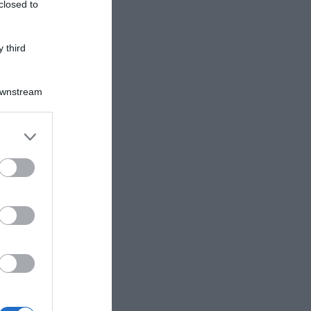
closed to
 third
Downstream