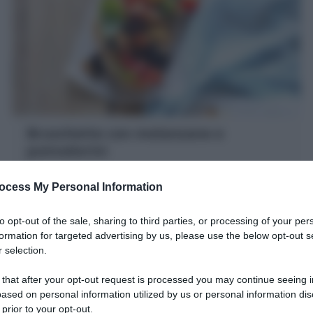
Bruschette con melanzane e
pomodorini
Segui la Ricetta facilissima per Bruschette con
ocess My Personal Information
melanzane arricchite da pomodorini al profumo di
basilico da leccarsi i baffi! L'antipasto estivo perfetto!
to opt-out of the sale, sharing to third parties, or processing of your per
10 minuti
Facile
formation for targeted advertising by us, please use the below opt-out s
 selection.
 that after your opt-out request is processed you may continue seeing i
ased on personal information utilized by us or personal information dis
 prior to your opt-out.