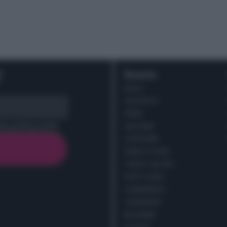
r
Ricette
DOLCI
ANTIPASTI
PRIMI
cy policy (
Link
)
SECONDI
CONTORNI
PANE E PIZZE
TORTE SALATE
PIATTI UNICI
CONDIMENTI
CONSERVE
BEVANDE