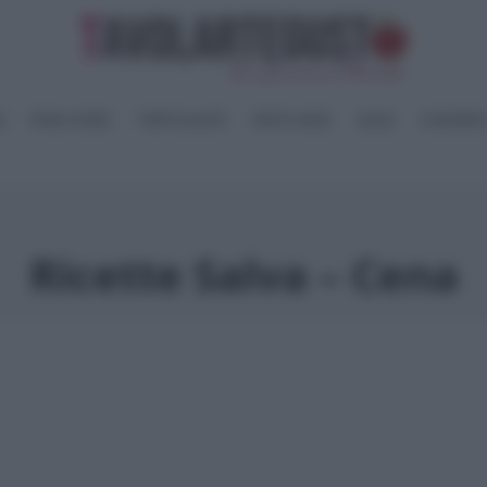
I
PANE e PIZZE
TORTE SALATE
PIATTI UNICI
SALSE
CONSERV
Ricette Salva – Cena