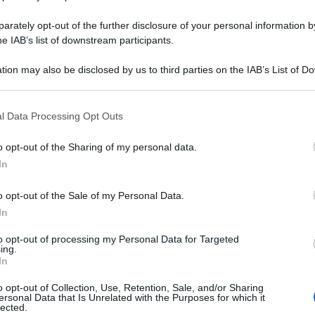
rately opt-out of the further disclosure of your personal information by
he IAB’s list of downstream participants.
tion may also be disclosed by us to third parties on the IAB’s List of 
 that may further disclose it to other third parties.
Focaccia Senza Lievito : ripiena e
l Data Processing Opt Outs
golosa senza lievitazione!
o opt-out of the Sharing of my personal data.
Focaccia senza lievito e senza lievitazione, morbida e
In
buonissima! Ricetta passo passo per Focaccia ripiena e
golosa senza lievito
o opt-out of the Sale of my Personal Data.
In
to opt-out of processing my Personal Data for Targeted
10 minuti
Facile
ing.
In
o opt-out of Collection, Use, Retention, Sale, and/or Sharing
ersonal Data that Is Unrelated with the Purposes for which it
lected.