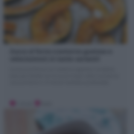
Zucca al forno (contorno gustoso e
velocissimo!) in tante varianti!
La Zucca al forno è un contorno saporito e un'ottima
base per Ricette con la zucca! Scopri come cucinare la
zucca al forno in 10 minuti morbida e profumata!
5 minuti
Facile