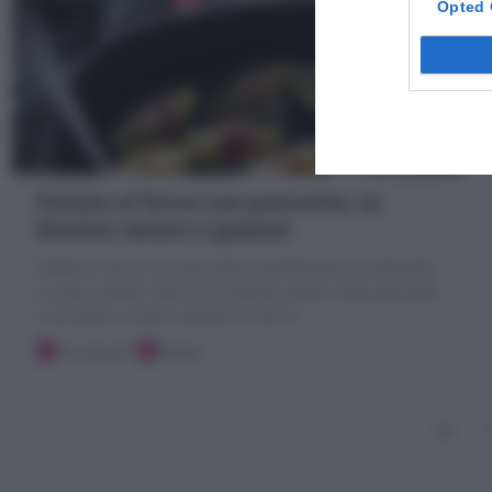
Opted 
Patate al forno con pancetta, la
Ricetta veloce e golosa!
Patate al forno con pancetta morbidissime, profumate
e super golose! Spicchi di patate avvolti nella pancetta
croccante e aromi rosolate in forno!
10 minuti
Facile