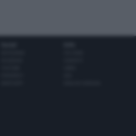
Social
Info
INSTAGRAM
CHI SONO
FACEBOOK
CONTATTI
YOUTUBE
LIBRO
PINTEREST
ADV
WHATSAPP
ENGLISH VERSION