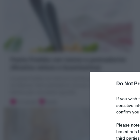
Pasta fredda con tonno e pomodorini
(Ricetta veloce e buonissima)
La pasta fredda con tonno è il primo piatto estivo per
Do Not Pr
eccellenza! Tanti pomodorini succosi, tonno morbido,
basilico per una pasta squisita!
If you wish 
10 minuti
Facile
sensitive in
confirm your
Please note
based ads b
third parties