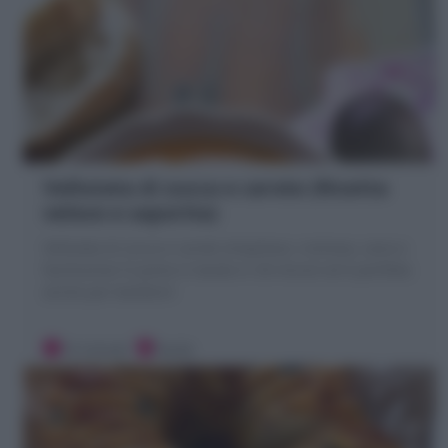
Vellutata di zucca e carote (Ricetta
veloce e saporita)
Vellutata di zucca e carote strepitosa: cremosa, sana e
facilissima! Si porta in tavola in 30 minuti ed è perfetta
anche per bambini!
10 minuti
Facile