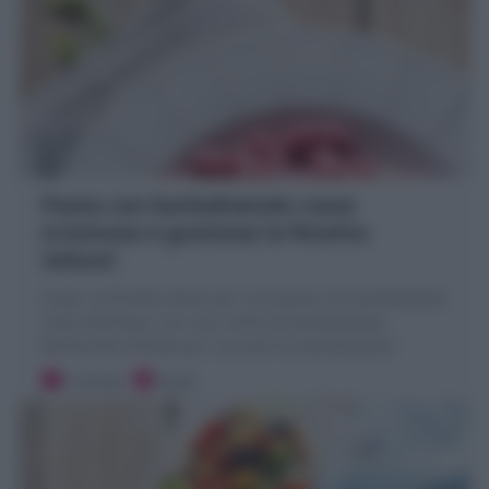
Pasta con barbabietole rosse
(cremosa e gustosa) la Ricetta
veloce!
Scopri la Ricetta veloce per una pasta con barbabietole
rosse deliziosa, con una crema di barbabietole
facilissima! Ricetta per cucinare le barbabietole!
5 minuti
Facile