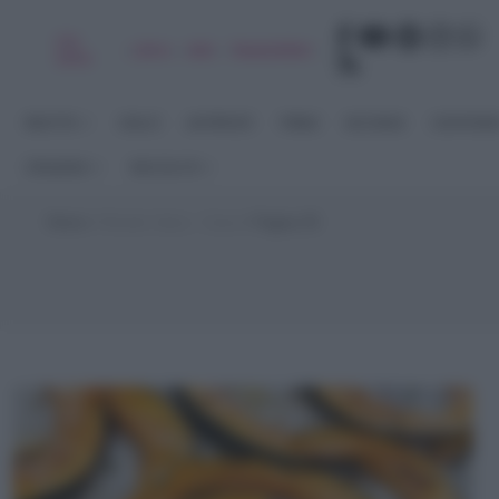
Chi
|
|
|
|
Libro
Adv
Newsletter
sono
RICETTE
DOLCI
ANTIPASTI
PRIMI
SECONDI
CONTORN
STAGIONI
RACCOLTE
Home
>
Ricette Salva - Cena
>
Pagina 35