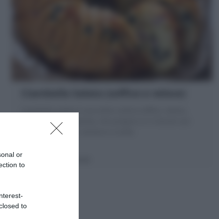
Ciambella Salata (soffice e veloce)
Ciambella salata è una torta rustica soffice, veloce,
svuota frigo e saporita, che preparo in 5 minuti con
salumi, formaggi, verdure a scelta
sonal or
5 minuti
Facile
ection to
nterest-
closed to