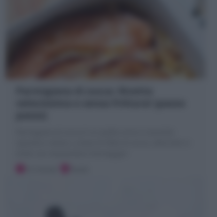
Parmigiana di zucca: Ricetta
velocissima e senza frittura! (passo
passo)
Parmigiana di zucca è un piatto unico o secondo
squisito e veloce, a base di fette di zucca, alternate in
strati con mozzarella e formaggio!
10 minuti
Facile