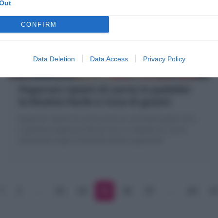
Out
CONFIRM
Data Deletion
Data Access
Privacy Policy
Peperoni ripieni di carne in padella!
la Ricetta facile e ricca di gusto!
Peperoni ripieni di carne sono un secondo piatto ricco
e gustoso: peperoni farciti con un impasto di carne
macinata! Scopri la Ricetta veloce e gustosa!
1
2
…
33
34
35
36
37
…
40
4