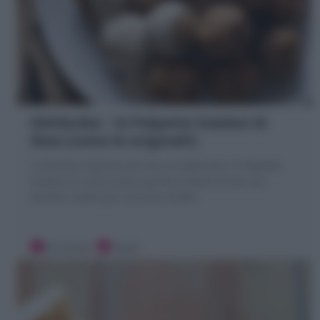
Köttbullar : le Polpette Svedesi di
Ikea (come le originali!)
La Ricetta originale per fare le Köttbullar, le Polpette
svedesi di carne (come quelle di Ikea!) Amate dai
bambini ideali per secondo, Buffet
20 minuti
Facile