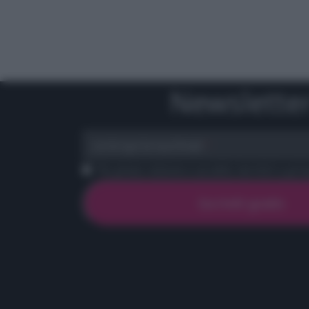
Newslette
scrivi qui la tua Email
Ho preso visione e accetto termini e priva