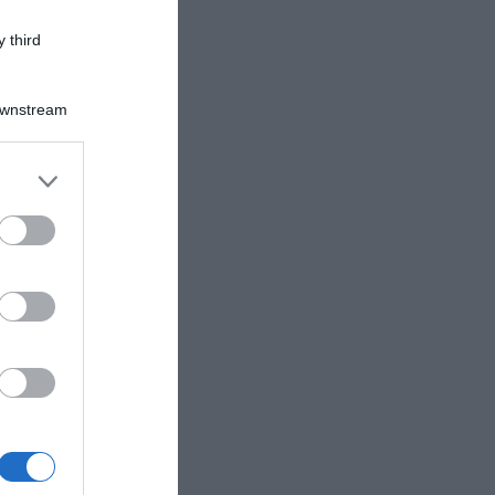
 third
Downstream