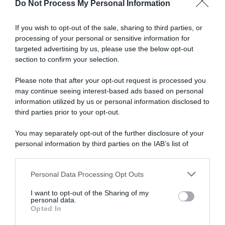
Do Not Process My Personal Information
PANE E PIZZE
If you wish to opt-out of the sale, sharing to third parties, or
TORTE SALATE
processing of your personal or sensitive information for
PIATTI UNICI
targeted advertising by us, please use the below opt-out
CONDIMENTI
section to confirm your selection.
CONSERVE
Please note that after your opt-out request is processed you
BEVANDE
may continue seeing interest-based ads based on personal
LE BASI
information utilized by us or personal information disclosed to
third parties prior to your opt-out.
You may separately opt-out of the further disclosure of your
personal information by third parties on the IAB’s list of
Copyright 2011-2026 - Tavolartegusto S.R.L. semplificata © P.I. 15576601007 Ricette e
Fotografie sono di proprietà di Simona Mirto (Tutti i diritti sono riservati)
downstream participants.
Cookie Policy
|
Privacy Policy
|
Preferenze Privacy
Personal Data Processing Opt Outs
This information may also be disclosed by us to third parties
on the IAB’s List of Downstream Participants that may further
I want to opt-out of the Sharing of my
disclose it to other third parties.
personal data.
Opted In