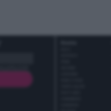
r
Ricette
DOLCI
ANTIPASTI
PRIMI
cy policy (
Link
)
SECONDI
CONTORNI
PANE E PIZZE
TORTE SALATE
PIATTI UNICI
CONDIMENTI
CONSERVE