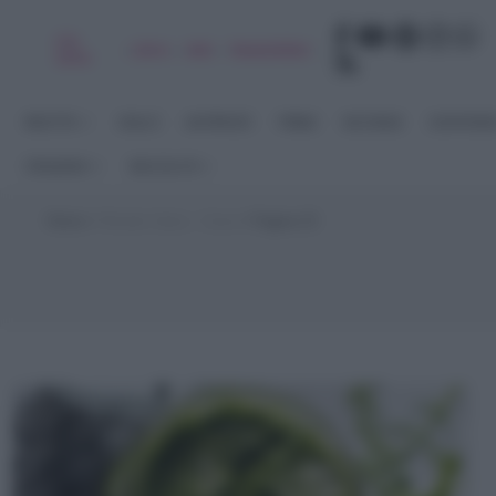
Chi
|
|
|
|
Libro
Adv
Newsletter
sono
RICETTE
DOLCI
ANTIPASTI
PRIMI
SECONDI
CONTORN
STAGIONI
RACCOLTE
Home
>
Ricette Salva - Cena
>
Pagina 23