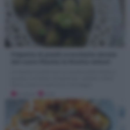
Polpette di piselli (crocchette dorate
dal cuore filante) la Ricetta veloce!
Le Polpette di piselli sono un secondo piatto sfizioso e
gustoso; Crocchette croccanti fuori, morbide e filanti
dentro a base di piselli lessi e formaggio!
20 minuti
Facile