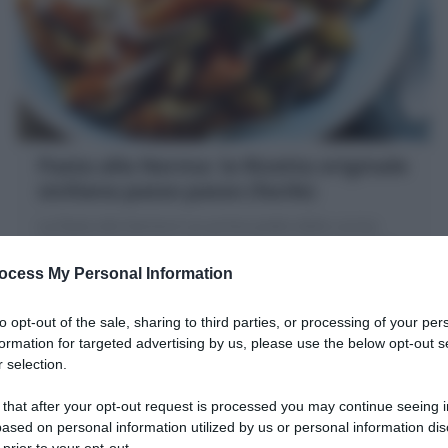
Pasta alla Norma: la Ricetta originale
siciliana passo passo (facile)
La Pasta alla Norma è un primo piatto della cucina
siciliana: pasta, sugo di pomodoro e melanzane fritte,
omaggio alla "Norma" di Bellini!
ocess My Personal Information
to opt-out of the sale, sharing to third parties, or processing of your per
10 minuti
Facile
formation for targeted advertising by us, please use the below opt-out s
 selection.
 that after your opt-out request is processed you may continue seeing i
ased on personal information utilized by us or personal information dis