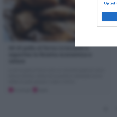
Opted 
Ali di pollo al forno (croccanti e
saporite) la Ricetta economica e
veloce
Le Ali di pollo al forno sono un secondo piatto di carne
bianca sfizioso, veloce ed economico realizzato con le
Alette di pollo panate e cotte in forno!
10 minuti
Facile