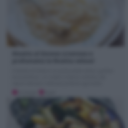
Risotto al limone (cremoso e
profumato) la Ricetta veloce!
Il Risotto al limone è un primo piatto veloce, gustoso
ed economico ; un risotto in bianco cremoso, dal
sapore delicato e delizioso profumo agrumato!
10 minuti
Facile