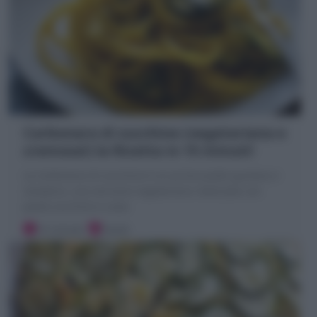
Carbonara di zucchine (vegetariana e
cremosa!) la Ricetta in 15 minuti!
La Carbonara di zucchine è un primo piatto gustoso e
semplice, una versione vegetariana realizzata con
pasta zucchine e uova
10 minuti
Facile