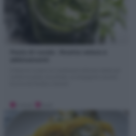
Pesto di rucola : Ricetta veloce e
abbinamenti
Il Pesto di rucola è un condimento delizioso ideale per
condire la pasta, bruschette, accompagnare secondi.
Ecco la mia Ricetta e Varianti
5 minuti
Facile