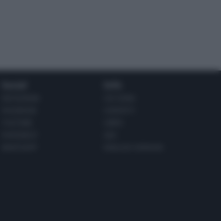
Social
Info
INSTAGRAM
CHI SONO
FACEBOOK
CONTATTI
YOUTUBE
LIBRO
PINTEREST
ADV
WHATSAPP
ENGLISH VERSION