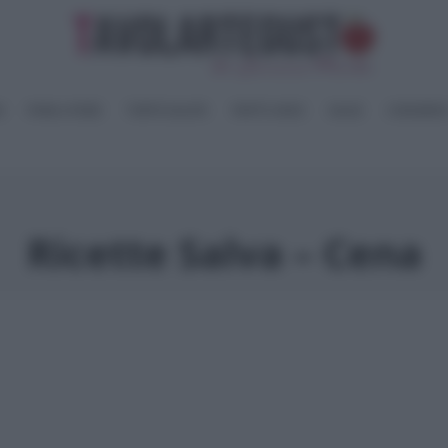
I
PANE e PIZZE
TORTE SALATE
PIATTI UNICI
SALSE
CONSERV
Ricette Salva – Cena