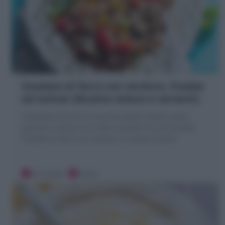
Insalata di farro con verdure, fredda
ed estiva! (Ricetta veloce e varianti)
L'Insalata di farro è un primo piatto freddo estivo,
gustoso e veloce con il farro perlato! Ecco la Ricetta
Insalata di farro con verdure, in tante varianti
10 minuti
Facile