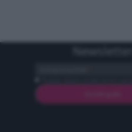
Newslette
scrivi qui la tua Email
Ho preso visione e accetto termini e priva