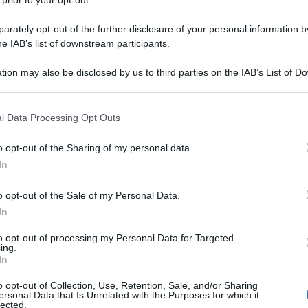
 prior to your opt-out.
rately opt-out of the further disclosure of your personal information by
he IAB’s list of downstream participants.
tion may also be disclosed by us to third parties on the IAB’s List of 
 that may further disclose it to other third parties.
Cordon bleu fatti in casa, Ricetta
l Data Processing Opt Outs
come quelli comprati! (al forno o
fritti!)
o opt-out of the Sharing of my personal data.
In
I Cordon bleu sono un secondo piatto di carne
golosissimo! La famosa Cotoletta di pollo ripiena di
o opt-out of the Sale of my Personal Data.
formaggio e prosciutto. Come farli in casa in 10 minuti!
In
5 minuti
Facile
to opt-out of processing my Personal Data for Targeted
ing.
In
o opt-out of Collection, Use, Retention, Sale, and/or Sharing
ersonal Data that Is Unrelated with the Purposes for which it
lected.