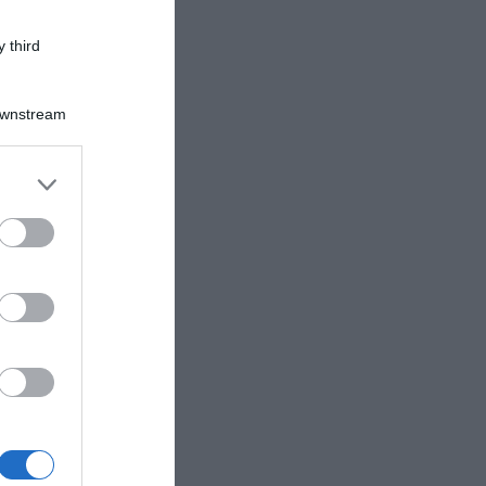
 third
Downstream