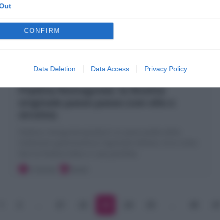
Out
CONFIRM
Data Deletion
Data Access
Privacy Policy
Piadina Romagnola: la Ricetta
originale passo passo (con olio o
strutto)
Piadina romagnola (piada) è un pane piatto della
tradizione gastronomica regionale italiana. Ecco come
fare la Piadina fatta in casa perfetta
5 minuti
Facile
1
2
…
21
22
23
24
25
…
40
4