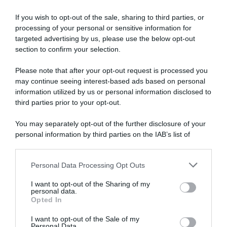
PANE E PIZZE
If you wish to opt-out of the sale, sharing to third parties, or
TORTE SALATE
processing of your personal or sensitive information for
PIATTI UNICI
targeted advertising by us, please use the below opt-out
CONDIMENTI
section to confirm your selection.
CONSERVE
Please note that after your opt-out request is processed you
BEVANDE
may continue seeing interest-based ads based on personal
LE BASI
information utilized by us or personal information disclosed to
third parties prior to your opt-out.
You may separately opt-out of the further disclosure of your
personal information by third parties on the IAB’s list of
Copyright 2011-2026 - Tavolartegusto S.R.L. semplificata © P.I. 15576601007 Ricette e
Fotografie sono di proprietà di Simona Mirto (Tutti i diritti sono riservati)
downstream participants.
Cookie Policy
|
Privacy Policy
|
Preferenze Privacy
Personal Data Processing Opt Outs
This information may also be disclosed by us to third parties
on the IAB’s List of Downstream Participants that may further
I want to opt-out of the Sharing of my
disclose it to other third parties.
personal data.
Opted In
I want to opt-out of the Sale of my
Personal Data.