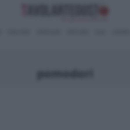
I
PANE e PIZZE
TORTE SALATE
PIATTI UNICI
SALSE
CONSERV
pomodori