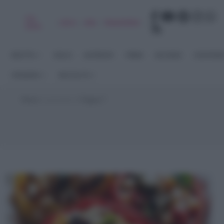
Chi
|
|
|
|
Libro
Adv
Newsletter
sono
RICETTE
DOLCI
ANTIPASTI
PRIMI
SECONDI
CONTORN
STAGIONI
RACCOLTE
Home
>
pomodori
>
Pagina 7