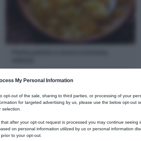
Pasta patate e zucca (cremosa,
veloce)
La Pasta patate e zucca è un primo piatto confortante e
squisito. Scopri la mia Ricetta per farla cremosa,
ocess My Personal Information
saporita in pochissimo tempo!
10 minuti
Facile
to opt-out of the sale, sharing to third parties, or processing of your per
formation for targeted advertising by us, please use the below opt-out s
 selection.
 that after your opt-out request is processed you may continue seeing i
ased on personal information utilized by us or personal information dis
 prior to your opt-out.