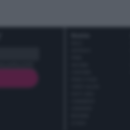
r
Ricette
DOLCI
ANTIPASTI
PRIMI
cy policy (
Link
)
SECONDI
CONTORNI
PANE E PIZZE
TORTE SALATE
PIATTI UNICI
CONDIMENTI
CONSERVE
BEVANDE
LE BASI