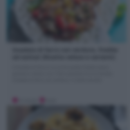
Insalata di farro con verdure, fredda
ed estiva! (Ricetta veloce e varianti)
L'Insalata di farro è un primo piatto freddo estivo,
gustoso e veloce con il farro perlato! Ecco la Ricetta
Insalata di farro con verdure, in tante varianti
10 minuti
Facile