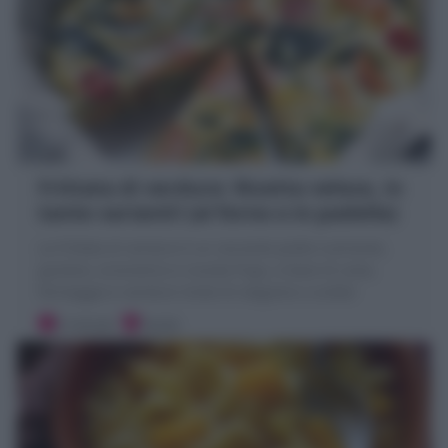
Frittata di verdure: Ricetta veloce, in
tante varianti! (al forno o in padella)
La Frittata di verdure è un secondo piatto nutriente,
gustoso, economico e svuota frigo, a base di uova,
formaggio e verdure miste di stagione a scelta!
5 minuti
Facile