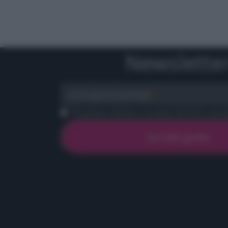
Newslette
scrivi qui la tua Email
Ho preso visione e accetto termini e priva