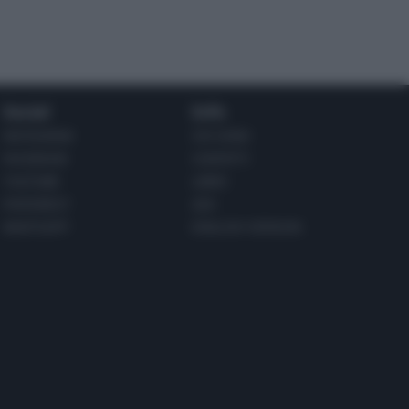
Social
Info
INSTAGRAM
CHI SONO
FACEBOOK
CONTATTI
YOUTUBE
LIBRO
PINTEREST
ADV
WHATSAPP
ENGLISH VERSION