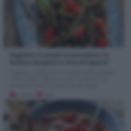
Fagiolini in umido al pomodoro: la
Ricetta semplice e ricca di sapore!
I Fagiolini in umido sono un contorno estivo delizioso!
Come cucinare i fagiolini succosi e profumati con
pomodoro e basilico! perfetti per ogni piatto!
10 minuti
Facile