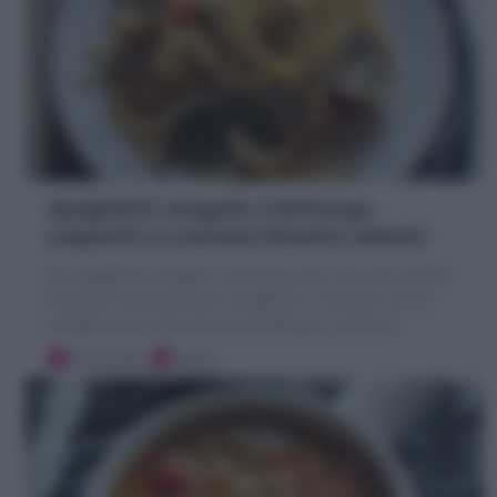
Spaghetti vongole e bottarga
(saporiti e cremosi) Ricetta veloce!
Gli Spaghetti vongole e bottarga sono un primo piatto
di pesce molto gustoso: Spaghetti o linguine con le
vongole sono arricchiti con bottarga in polvere!
15 minuti
Facile