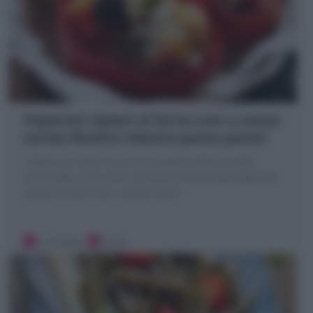
Peperoni ripieni al forno (con o senza
carne) Ricetta classica passo passo!
I Peperoni ripieni sono un secondo piatto o piatto
unico della cucina del sud Italia, Ecco Ricetta Peperoni
ripieni al forno con o senza carne
15 minuti
Facile