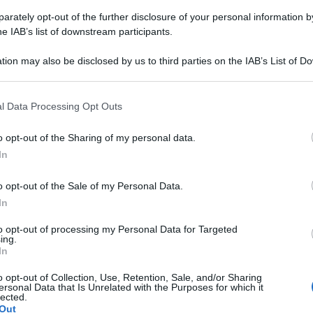
rately opt-out of the further disclosure of your personal information by
he IAB’s list of downstream participants.
tion may also be disclosed by us to third parties on the IAB’s List of 
 that may further disclose it to other third parties.
Gazpacho : Ricetta originale
l Data Processing Opt Outs
andalusa
o opt-out of the Sharing of my personal data.
Il Gazpacho è una tipica zuppa andalusa fredda
In
di pomodoro e verdure. Scopri la mia Ricetta e tutti i
Consigli per farla in casa!
o opt-out of the Sale of my Personal Data.
In
20 minuti
Facile
to opt-out of processing my Personal Data for Targeted
ing.
In
o opt-out of Collection, Use, Retention, Sale, and/or Sharing
ersonal Data that Is Unrelated with the Purposes for which it
lected.
Out