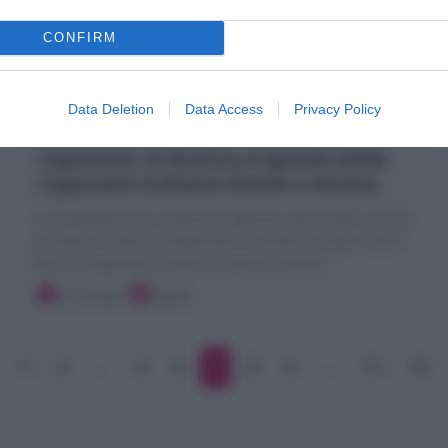
CONFIRM
Data Deletion
Data Access
Privacy Policy
Caponata: la Ricetta originale della
Caponata siciliana (facile e veloce)
La Caponata è un contorno saporito, tipico della cucina
siciliana; a base di melanzane e verdure. Scopri come
fare la Caponata siciliana in poche mosse!
10 minuti
Facile
1
2
…
5
6
7
8
9
…
11
12