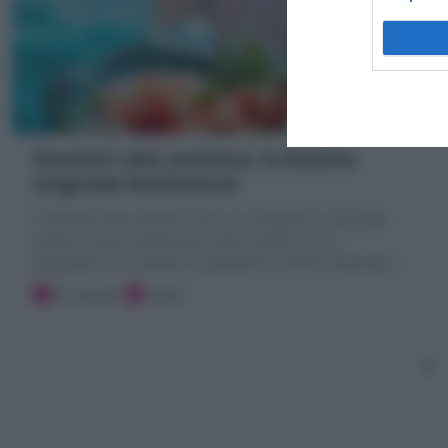
Gamberi alla catalana, la Ricetta
originale facilissima!
I Gamberi alla catalana sono un antipasto o secondo
piatto di pesce facilissimo, tipico della cucina
sapgnola; Un' Insalata di gamberoni freschi deliziosa!
15 minuti
Facile