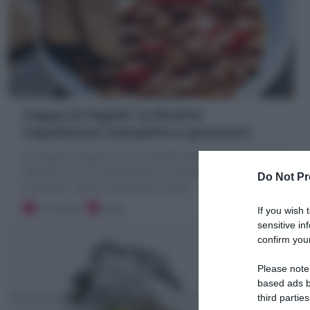
Zuppa di fagioli: la Ricetta
napoletana (semplice e gustosa!)
La Zuppa di fagioli è una minestra della tradizione
italiana e cucina napoletana con fagioli borlotti o
Do Not Pr
cannellini, aglio e pomodoro e aglio
10 minuti
Facile
If you wish 
sensitive in
confirm your
Please note
based ads b
third parties