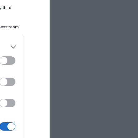
 third
Downstream