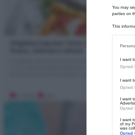
You may sepa
parties on t
This informa
Participants
Sfogliata Caprese: Torta rustica
Persona
fresca, colorata e veloce!
I want t
La Sfogliata caprese è una torta rustica di pasta sfoglia
Opted 
in cui si alternano fette di pomodoro, mozzarella o
stracchino! Una variante sfiziosa e originale!
I want t
Opted 
10 minuti
Facile
I want 
Advertis
Opted 
I want t
of my P
was col
Opted 