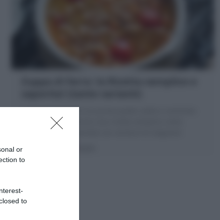
Zuppa di farro: la Ricetta semplice e
saporita! (tante varianti)
La Zuppa di farro è un primo piatto caldo e nutriente
perfetto per l'inverno! una ricetta semplice come
cucinare il farro perlato con verdure di stagione!
10 minuti
Facile
sonal or
ection to
nterest-
closed to