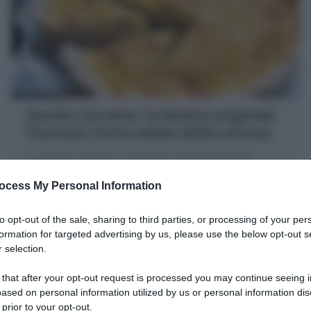
Quiche Lorraine: la Ricetta originale
francese (Torta salata della Lorena)
La Quiche Lorraine è la famosa Torta salata della
Lorena, tipica della cucina francese a base di pasta
ocess My Personal Information
briseé ripiena di panna, uova, gruviera e pancetta!
20 minuti
Facile
to opt-out of the sale, sharing to third parties, or processing of your per
formation for targeted advertising by us, please use the below opt-out s
 selection.
 that after your opt-out request is processed you may continue seeing i
ased on personal information utilized by us or personal information dis
 prior to your opt-out.