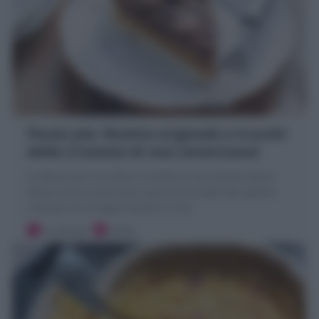
Pecan pie: Ricetta originale e trucchi
della Crostata di noci americana!
La Pecan pie è la dolce Crostata di noci pecan tipica
della cucina americana: guscio di brisée dal ripieno
cremoso di sciroppo d'acero e noci
15 minuti
Facile