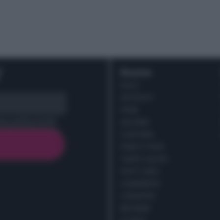
r
Ricette
DOLCI
ANTIPASTI
PRIMI
cy policy (
Link
)
SECONDI
CONTORNI
PANE E PIZZE
TORTE SALATE
PIATTI UNICI
CONDIMENTI
CONSERVE
BEVANDE