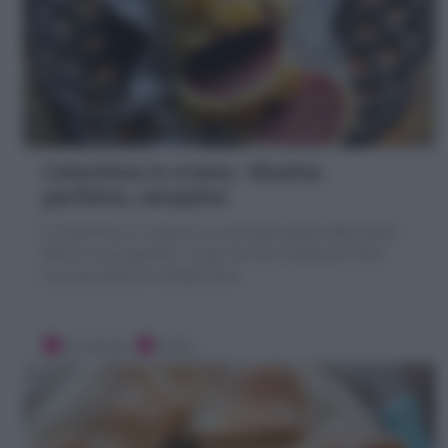
Cotechino in crosta : Ricetta
perfetta, semplice
Il Cotechino in crosta è un secondo piatto delle feste,
felice e scenografico. Scopri la mia ricetta per farlo
succoso dentro e dorato fuori
10 minuti
Facile