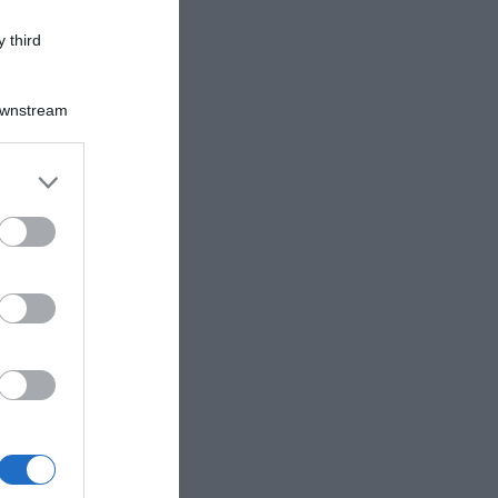
 third
Downstream