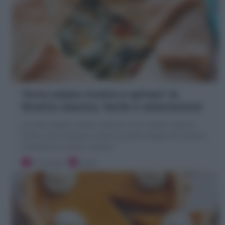
Torta salata ricotta e spinaci: la
Ricetta classica, facile e velocissima!
La Torta salata ricotta e spinaci è un rustico classico
della cucina italiana a base di pasta sfoglia dal ripieno
morbido di ricotta e spinaci
10 minuti
Facile