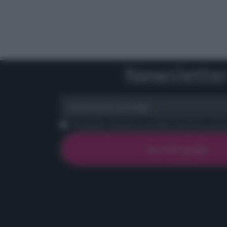
Newslette
scrivi qui la tua Email
Ho preso visione e accetto termini e priva