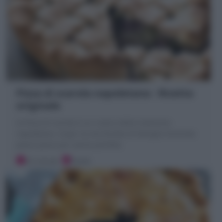
Pizza di scarola napoletana : Ricetta
originale
la Pizza di scarola è un rustico della tradizione
napoletana. Scopri la mia Ricetta di famiglia illustrata
passo passo per averla perfetta
25 minuti
Facile