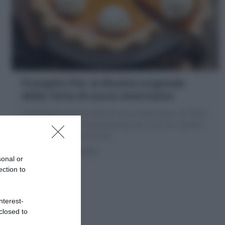
Pumpkin Pie: la Ricetta originale
della Torta di zucca americana
La Pumpkin pie è la Torta di zucca americana, un dolce
tradizionale per il Thanksgiving: pie crust con ripieno
speziato di crema di zucca
30 minuti
Facile
sonal or
ection to
nterest-
closed to