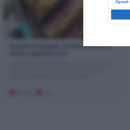
Opted 
Strudel di fragole, la Ricetta veloce,
facile e golosissima!
Lo Strudel di fragole è un dolce alla frutta facilissimo:
sfoglia farcita e arrotolata con fragole fresche; la
versione primaverile del classico strudel
20 minuti
Facile