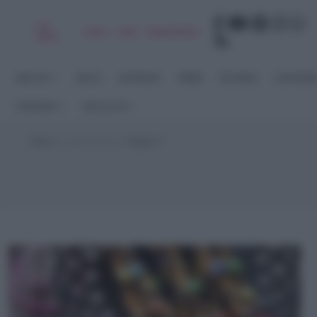
Chi
|
|
|
|
Libro
Adv
Newsletter
sono
RICETTE
DOLCI
ANTIPASTI
PRIMI
SECONDI
CONTORN
STAGIONI
RACCOLTE
Home
>
pasta brisée
>
Pagina 2