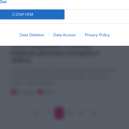
Out
CONFIRM
Data Deletion
Data Access
Privacy Policy
Torta Pasqualina : la Ricetta
originale genovese (semplice e
veloce)
La Torta Pasqualina è una torta salata di Pasqua tipica
ligure, ripiena di biete (spinaci) ricotta, uova crude
intere, visibili al taglio
20 minuti
Facile
1
2
3
4