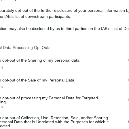
rately opt-out of the further disclosure of your personal information by
he IAB’s list of downstream participants.
tion may also be disclosed by us to third parties on the IAB’s List of 
 that may further disclose it to other third parties.
Cherry Pie (Torta di ciliegie
americana) Ricetta originale
l Data Processing Opt Outs
semplice!
o opt-out of the Sharing of my personal data.
La Cherry pie è la classica torta di ciliegie americana;
In
una crostata estiva squsita a base pasta brisée
croccante e un ripieno succoso di ciliegie fresche!
o opt-out of the Sale of my Personal Data.
In
30 minuti
Facile
to opt-out of processing my Personal Data for Targeted
ing.
In
o opt-out of Collection, Use, Retention, Sale, and/or Sharing
ersonal Data that Is Unrelated with the Purposes for which it
lected.