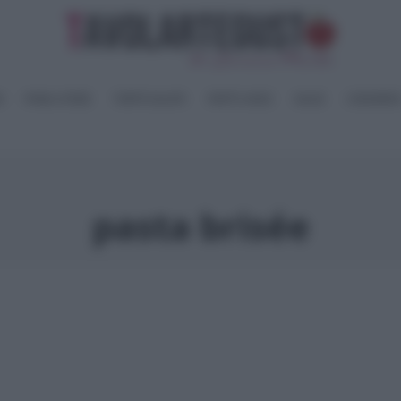
I
PANE e PIZZE
TORTE SALATE
PIATTI UNICI
SALSE
CONSERV
pasta brisée