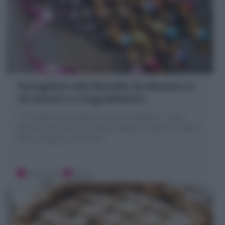
Torciglioni alla Nutella (la Ricetta in
10 minuti e 2 ingredienti!)
I Torciglioni alla Nutella sono un dolcetto e super
veloce! A base di soli 2 pasta sfoglia o brisée e nutella!
ottimi semplici o decorati!
10 minuti
Facile