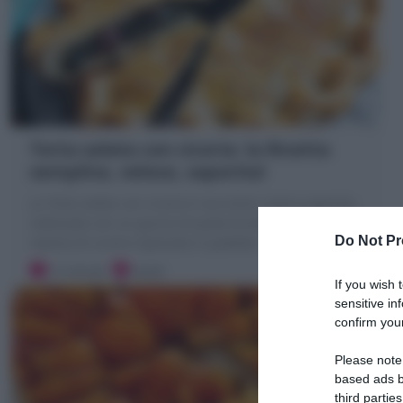
Torta salata con cicoria: la Ricetta
semplice, veloce, saporita!
La Torta salata con cicoria è una torta rustica saporita,
realizzata con un guscio di pasta brisée o pasta sfoglia
Do Not Pr
ripiena di cicoria ripassata in padella!
15 minuti
Facile
If you wish 
sensitive in
confirm your
Please note
based ads b
third parties