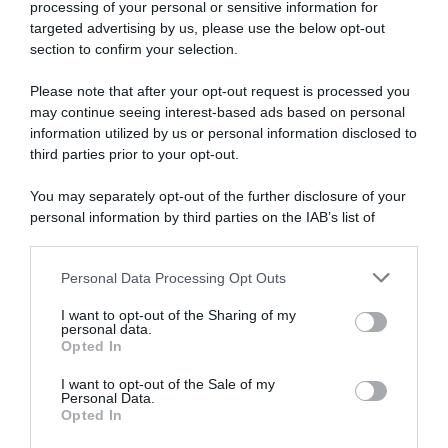
processing of your personal or sensitive information for
PIATTI UNICI
targeted advertising by us, please use the below opt-out
CONDIMENTI
section to confirm your selection.
CONSERVE
Please note that after your opt-out request is processed you
BEVANDE
may continue seeing interest-based ads based on personal
LE BASI
information utilized by us or personal information disclosed to
third parties prior to your opt-out.
You may separately opt-out of the further disclosure of your
personal information by third parties on the IAB’s list of
Copyright 2011-2026 - Tavolartegusto S.R.L. semplificata © P.I. 15576601007 Ricette e
Fotografie sono di proprietà di Simona Mirto (Tutti i diritti sono riservati)
downstream participants.
Cookie Policy
|
Privacy Policy
|
Preferenze Privacy
Personal Data Processing Opt Outs
This information may also be disclosed by us to third parties
on the IAB’s List of Downstream Participants that may further
I want to opt-out of the Sharing of my
disclose it to other third parties.
personal data.
Opted In
I want to opt-out of the Sale of my
Personal Data.
Opted In