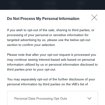
PRIMI
YOUTUBE
LIBRO
SECONDI
PINTEREST
ADV
CONTORNI
WHATSAPP
ENGLISH VERSION
Do Not Process My Personal Information
PANE E PIZZE
TORTE SALATE
If you wish to opt-out of the sale, sharing to third parties, or
processing of your personal or sensitive information for
PIATTI UNICI
targeted advertising by us, please use the below opt-out
CONDIMENTI
section to confirm your selection.
CONSERVE
BEVANDE
Please note that after your opt-out request is processed you
may continue seeing interest-based ads based on personal
LE BASI
information utilized by us or personal information disclosed to
third parties prior to your opt-out.
You may separately opt-out of the further disclosure of your
Copyright 2011-2026 - Tavolartegusto S.R.L. semplificata © P.I. 15576601007 Ricette e
personal information by third parties on the IAB’s list of
Fotografie sono di proprietà di Simona Mirto (Tutti i diritti sono riservati)
Cookie Policy
|
Privacy Policy
|
Preferenze Privacy
downstream participants.
Personal Data Processing Opt Outs
This information may also be disclosed by us to third parties
on the IAB’s List of Downstream Participants that may further