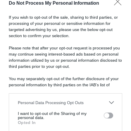
CONTORNI
WHATSAPP
ENGLISH VERSION
Do Not Process My Personal Information
PANE E PIZZE
TORTE SALATE
If you wish to opt-out of the sale, sharing to third parties, or
processing of your personal or sensitive information for
PIATTI UNICI
targeted advertising by us, please use the below opt-out
CONDIMENTI
section to confirm your selection.
CONSERVE
Please note that after your opt-out request is processed you
BEVANDE
may continue seeing interest-based ads based on personal
LE BASI
information utilized by us or personal information disclosed to
third parties prior to your opt-out.
You may separately opt-out of the further disclosure of your
personal information by third parties on the IAB’s list of
Copyright 2011-2026 - Tavolartegusto S.R.L. semplificata © P.I. 15576601007 Ricette e
Fotografie sono di proprietà di Simona Mirto (Tutti i diritti sono riservati)
downstream participants.
Cookie Policy
|
Privacy Policy
|
Preferenze Privacy
Personal Data Processing Opt Outs
This information may also be disclosed by us to third parties
on the IAB’s List of Downstream Participants that may further
I want to opt-out of the Sharing of my
disclose it to other third parties.
personal data.
Opted In