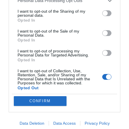
Personal Data Processing Opt Outs
This information may also be disclosed by us to third parties
on the IAB’s List of Downstream Participants that may further
I want to opt-out of the Sharing of my
disclose it to other third parties.
personal data.
Opted In
I want to opt-out of the Sale of my
Personal Data.
Opted In
I want to opt-out of processing my
Personal Data for Targeted Advertising.
Opted In
I want to opt-out of Collection, Use,
Retention, Sale, and/or Sharing of my
Personal Data that Is Unrelated with the
Purposes for which it was collected.
Opted Out
CONFIRM
Data Deletion
Data Access
Privacy Policy