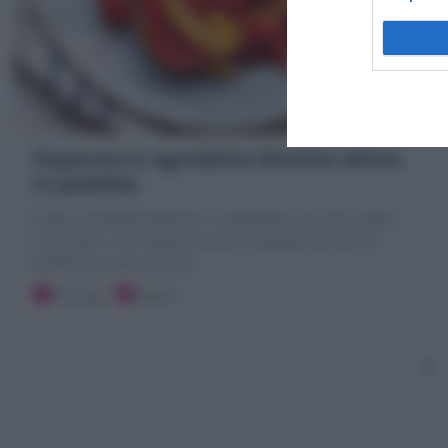
Peperoni in agrodolce (Ricetta veloce
in padella)
Scopri la Ricetta Peperoni in agrodolce con olio, aceto
e zucchero. Un contorno estivo e gustoso da fare in
padella in pochi minuti!
5 minuti
Facile