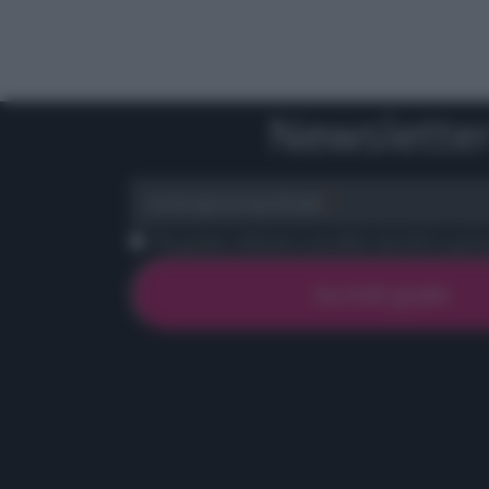
Newslette
scrivi qui la tua Email
Ho preso visione e accetto termini e priva