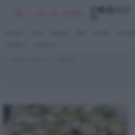
Chi
|
|
|
|
Libro
Adv
Newsletter
sono
RICETTE
DOLCI
ANTIPASTI
PRIMI
SECONDI
CONTORN
STAGIONI
RACCOLTE
Home
>
Ricette Estive
>
Pagina 6