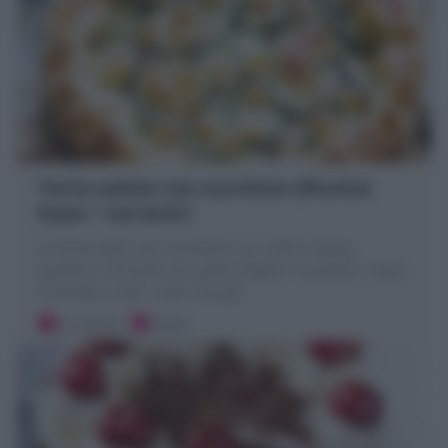
Torta salata con zucchine (Ricetta
base + varianti)
la Torta salata con zucchine è un rustico veloce,
gustoso e versatile con pasta sfoglia e zucchine. Scopri
la Ricetta e tutti i miei Consigli
15 minuti
Facile