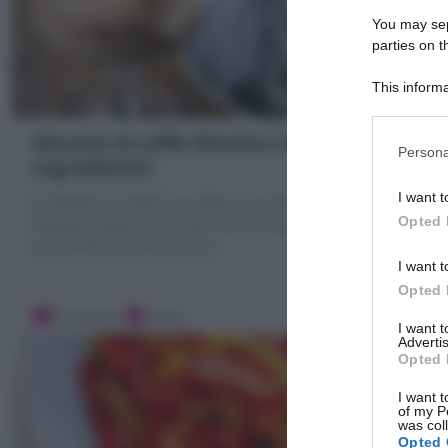
You may sepa
parties on t
This informa
Participants
Mousse al caffè (Ricetta veloce, 3
Persona
ingredienti)
I want t
La Mousse al caffè è un dolce al cucchiaio fresco e
Opted 
delizioso ideale anche per farcire e decorare. Ecco la
mia Ricetta in pochi minuti
I want t
Opted 
10 minuti
Facile
I want 
Advertis
Opted 
I want t
of my P
was col
Opted 