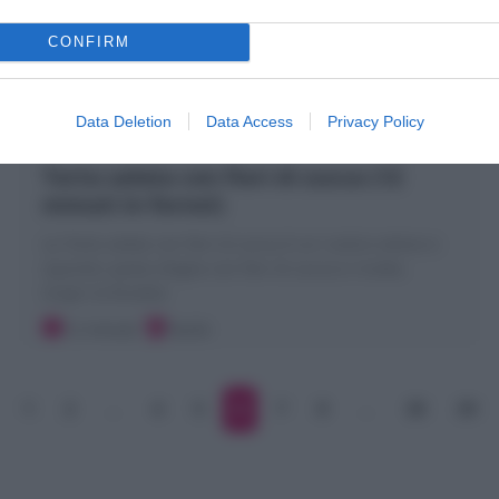
CONFIRM
Data Deletion
Data Access
Privacy Policy
Torta salata con fiori di zucca (12
minuti in forno!)
La Torta salata con fiori di zucca è un rustico veloce e
squisito: pasta sfoglia con fiori di zucca e ricotta.
Scopri la Ricetta!
12 minuti
Facile
1
2
…
4
5
6
7
8
…
38
39