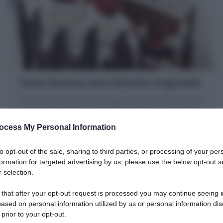
Torta foresta nera (Ricetta originale)
Scopri Ricetta e i miei Consigli per fare la Torta foresta
nera: il dolce tedesco con pan di spagna al cioccolato,
panna, kirsch e ciliegie.
ocess My Personal Information
3 ore
Media
to opt-out of the sale, sharing to third parties, or processing of your per
formation for targeted advertising by us, please use the below opt-out s
 selection.
 that after your opt-out request is processed you may continue seeing i
ased on personal information utilized by us or personal information dis
 prior to your opt-out.