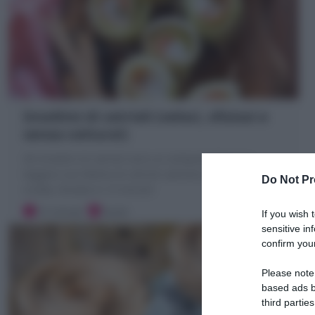
Involtini di cetrioli (veloci, sfiziosi e
senza cottura!)
Gli Involtini di cetrioli sono un antipasto fresco e
leggero con fettine di cetrioli salmone affumicato e
Do Not Pr
ricotta. Ricetta in 15 minuti!
15 minuti
Facile
If you wish 
sensitive in
confirm your
Please note
based ads b
third parties