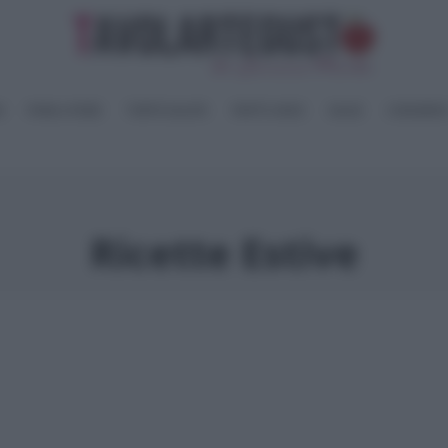
I
PANE e PIZZE
TORTE SALATE
PIATTI UNICI
SALSE
CONSERV
Ricette Estive