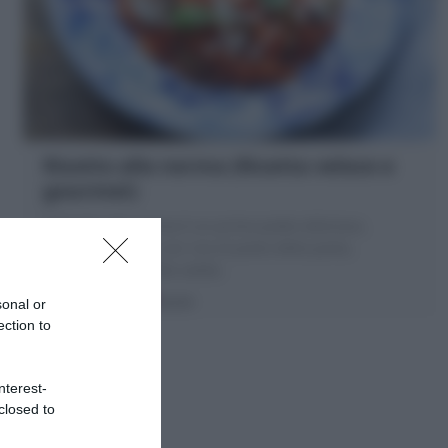
Risotto alla norma (Ricetta veloce e
gourmet)
Il Risotto alla norma è un primo piatto delizioso,
variante siciliana con riso al posto della pasta,
melanzane e ricotta salata.
10 minuti
Facile
sonal or
ection to
nterest-
closed to