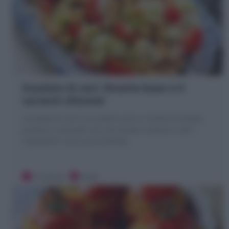
Insalata di ceci: Ricetta base e 6
varianti sfiziose!
L'insalata di ceci è un piatto unico o contorno freddo,
proteico e saziante con ceci lessati, verdure e altri
ingredienti. Ecco la mia Ricetta
15 minuti
Facile