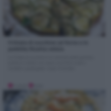
Frittata di zucchine (al forno o in
padella) Ricetta veloce
La Frittata di zucchine è un secondo piatto gustoso,
proteico e veloce! con uova e zucchine crude a
rondelle o grattugiate. Scopri la Ricetta!
5 minuti
Facile