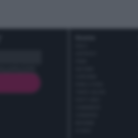
r
Ricette
DOLCI
ANTIPASTI
PRIMI
cy policy (
Link
)
SECONDI
CONTORNI
PANE E PIZZE
TORTE SALATE
PIATTI UNICI
CONDIMENTI
CONSERVE
BEVANDE
LE BASI