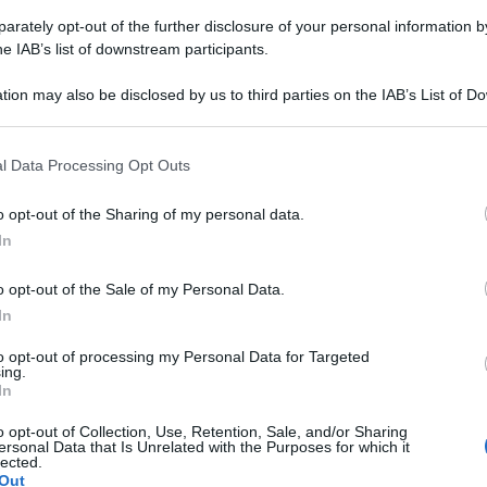
rately opt-out of the further disclosure of your personal information by
he IAB’s list of downstream participants.
tion may also be disclosed by us to third parties on the IAB’s List of 
 that may further disclose it to other third parties.
Insalata di tacchino (Ricetta light e
l Data Processing Opt Outs
velocissima!)
o opt-out of the Sharing of my personal data.
l'Insalata di tacchino è un piatto unico fresco e veloce
In
per l'estate con petto di tacchino arrostito, verdure di
stagione dressing di yogurt.
o opt-out of the Sale of my Personal Data.
In
12 minuti
Facile
to opt-out of processing my Personal Data for Targeted
ing.
In
o opt-out of Collection, Use, Retention, Sale, and/or Sharing
ersonal Data that Is Unrelated with the Purposes for which it
lected.
Out