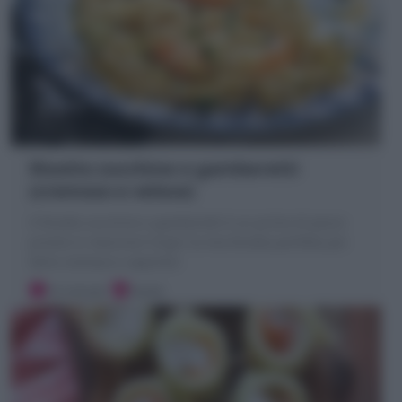
Risotto zucchine e gamberetti
(cremoso e veloce)
Il Risotto zucchine e gamberetti è un primo di pesce
pronto in mezz'ora! Scopri la mia Ricetta perfetta per
farlo cremoso e saporito!
10 minuti
Facile