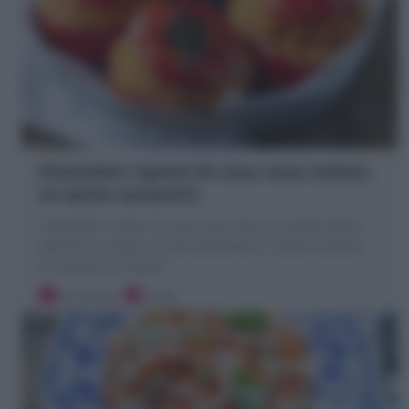
Pomodori ripieni di cous cous (veloci,
in tante varianti!)
I Pomodori ripieni di cous cous sono un piatto estivo
delizioso e veloce da personalizzare in tante varianti,
sia freddi che filanti!
20 minuti
Facile