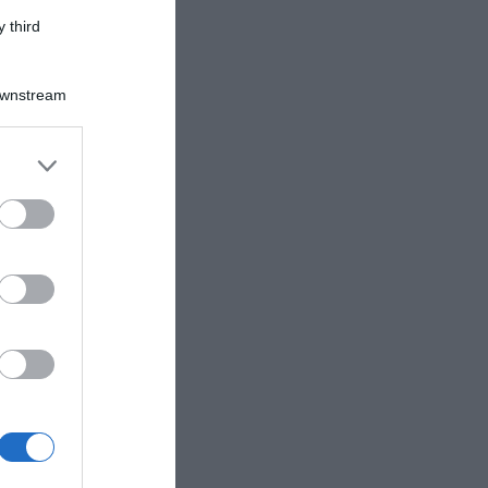
 third
Downstream