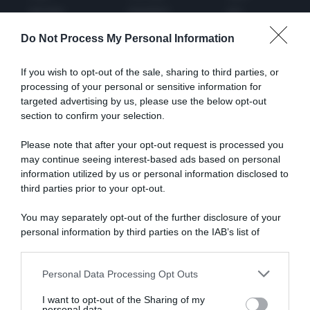
SECONDI
PINTEREST
ADV
CONTORNI
WHATSAPP
ENGLISH VERSION
Do Not Process My Personal Information
PANE E PIZZE
TORTE SALATE
If you wish to opt-out of the sale, sharing to third parties, or
processing of your personal or sensitive information for
PIATTI UNICI
targeted advertising by us, please use the below opt-out
CONDIMENTI
section to confirm your selection.
CONSERVE
Please note that after your opt-out request is processed you
BEVANDE
may continue seeing interest-based ads based on personal
LE BASI
information utilized by us or personal information disclosed to
third parties prior to your opt-out.
You may separately opt-out of the further disclosure of your
Copyright 2011-2026 - Tavolartegusto S.R.L. semplificata © P.I. 15576601007 Ricette e
personal information by third parties on the IAB’s list of
Fotografie sono di proprietà di Simona Mirto (Tutti i diritti sono riservati)
downstream participants.
Cookie Policy
|
Privacy Policy
|
Preferenze Privacy
Personal Data Processing Opt Outs
This information may also be disclosed by us to third parties
on the IAB’s List of Downstream Participants that may further
I want to opt-out of the Sharing of my
disclose it to other third parties.
personal data.