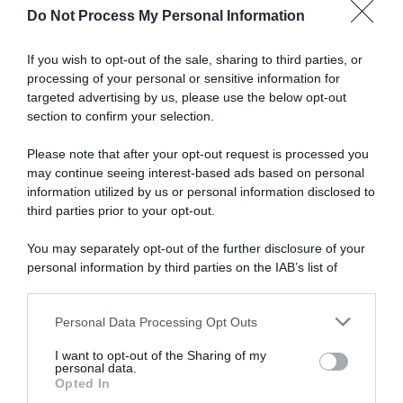
Do Not Process My Personal Information
CONTORNI
WHATSAPP
ENGLISH VERSION
PANE E PIZZE
If you wish to opt-out of the sale, sharing to third parties, or
TORTE SALATE
processing of your personal or sensitive information for
PIATTI UNICI
targeted advertising by us, please use the below opt-out
section to confirm your selection.
CONDIMENTI
CONSERVE
Please note that after your opt-out request is processed you
BEVANDE
may continue seeing interest-based ads based on personal
information utilized by us or personal information disclosed to
LE BASI
third parties prior to your opt-out.
You may separately opt-out of the further disclosure of your
personal information by third parties on the IAB’s list of
Copyright 2011-2026 - Tavolartegusto S.R.L. semplificata © P.I. 15576601007 Ricette e
downstream participants.
Fotografie sono di proprietà di Simona Mirto (Tutti i diritti sono riservati)
Cookie Policy
|
Privacy Policy
|
Preferenze Privacy
Personal Data Processing Opt Outs
This information may also be disclosed by us to third parties
on the IAB’s List of Downstream Participants that may further
I want to opt-out of the Sharing of my
disclose it to other third parties.
personal data.
Opted In