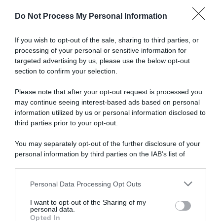
CONTORNI
WHATSAPP
ENGLISH VERSION
Do Not Process My Personal Information
PANE E PIZZE
TORTE SALATE
If you wish to opt-out of the sale, sharing to third parties, or
processing of your personal or sensitive information for
PIATTI UNICI
targeted advertising by us, please use the below opt-out
CONDIMENTI
section to confirm your selection.
CONSERVE
Please note that after your opt-out request is processed you
BEVANDE
may continue seeing interest-based ads based on personal
LE BASI
information utilized by us or personal information disclosed to
third parties prior to your opt-out.
You may separately opt-out of the further disclosure of your
Copyright 2011-2026 - Tavolartegusto S.R.L. semplificata © P.I. 15576601007 Ricette e
personal information by third parties on the IAB’s list of
Fotografie sono di proprietà di Simona Mirto (Tutti i diritti sono riservati)
downstream participants.
Cookie Policy
|
Privacy Policy
|
Preferenze Privacy
Personal Data Processing Opt Outs
This information may also be disclosed by us to third parties
on the IAB’s List of Downstream Participants that may further
I want to opt-out of the Sharing of my
disclose it to other third parties.
personal data.
Opted In