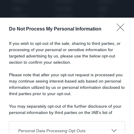
ANTIPASTI
FACEBOOK
CONTATTI
PRIMI
YOUTUBE
LIBRO
SECONDI
PINTEREST
ADV
CONTORNI
WHATSAPP
ENGLISH VERSION
Do Not Process My Personal Information
PANE E PIZZE
TORTE SALATE
If you wish to opt-out of the sale, sharing to third parties, or
processing of your personal or sensitive information for
PIATTI UNICI
targeted advertising by us, please use the below opt-out
CONDIMENTI
section to confirm your selection.
CONSERVE
BEVANDE
Please note that after your opt-out request is processed you
may continue seeing interest-based ads based on personal
LE BASI
information utilized by us or personal information disclosed to
third parties prior to your opt-out.
You may separately opt-out of the further disclosure of your
Copyright 2011-2026 - Tavolartegusto S.R.L. semplificata © P.I. 15576601007 Ricette e
personal information by third parties on the IAB’s list of
Fotografie sono di proprietà di Simona Mirto (Tutti i diritti sono riservati)
Cookie Policy
|
Privacy Policy
|
Preferenze Privacy
downstream participants.
Personal Data Processing Opt Outs
This information may also be disclosed by us to third parties