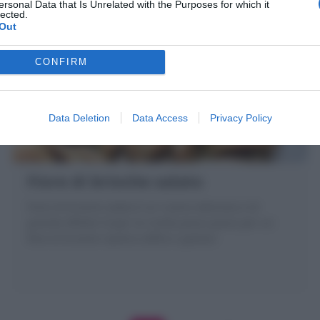
ersonal Data that Is Unrelated with the Purposes for which it
lected.
Out
CONFIRM
Data Deletion
Data Access
Privacy Policy
Fiore di brioche salato
Fiore di brioche salato è un rustico delizioso e di
grande effetto! Scopri la ricetta passo passo per un
fiore di brioche ripieno soffice e goloso!