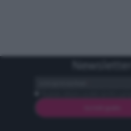
Newslette
scrivi qui la tua Email
Ho preso visione e accetto termini e priva