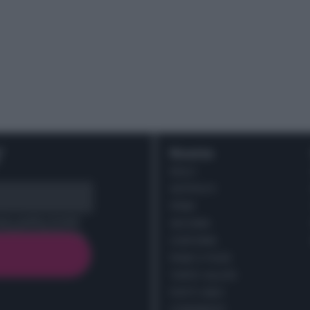
r
Ricette
DOLCI
ANTIPASTI
PRIMI
cy policy (
Link
)
SECONDI
CONTORNI
PANE E PIZZE
TORTE SALATE
PIATTI UNICI