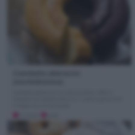
Ciambella abbraccio
(morbidissima)
Ciambella abbraccio è un dolce bicolore, soffice e
semplice con impasto diviso in 2 : cacao e panna uniti
in teglia. Ecco la mia Ricetta
10 minuti
Facile