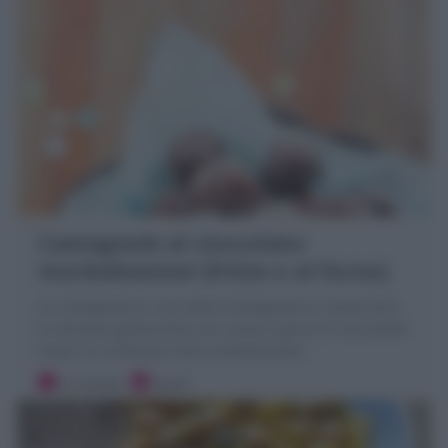
Castagnole al cioccolato
morbidissime! (fritte o al forno)
Le Castagnole al cioccolato (Castagnole al cacao) sono
la variante golosissima con cacao e gocce di cioccolato!
Scopri la ricetta per farle morbidissime!
10 minuti
Facile