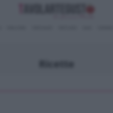
I
PANE e PIZZE
TORTE SALATE
PIATTI UNICI
SALSE
CONSERV
Ricette