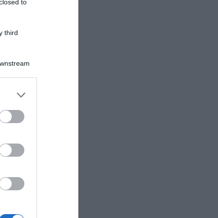
closed to
 third
Downstream