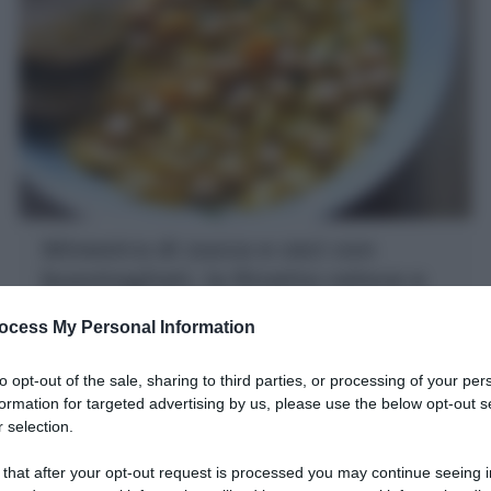
Minestra di zucca e ceci con
buontagliati, la Ricetta veloce e
facile!
ocess My Personal Information
La Minestra di zucca e ceci è un primo piatto invernale
squisito! una Zuppa di zucca con ceci interi! ottima da
to opt-out of the sale, sharing to third parties, or processing of your per
sola o con pastina!
formation for targeted advertising by us, please use the below opt-out s
 selection.
5 minuti
Facile
 that after your opt-out request is processed you may continue seeing i