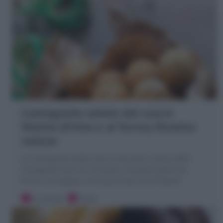
Castagnole salate dal cuore
filante (fritte o al forno) Ricetta
veloce
Le Castagnole salate sono la versione rustica delle
Castagnole dolci di Carnevale: morbide palline di
farina, formaggio, vino bianco dal cuore filante!
10 minuti
Facile