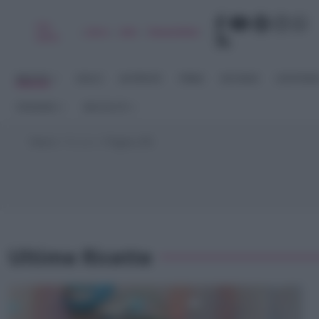
Chi
|
|
|
|
Libro
Adv
Newsletter
sono
RICETTE
DOLCI
ANTIPASTI
PRIMI
SECONDI
CONTORN
STAGIONI
RACCOLTE
Home
>
Ricette
>
Pagina 135
Ultime Ricette