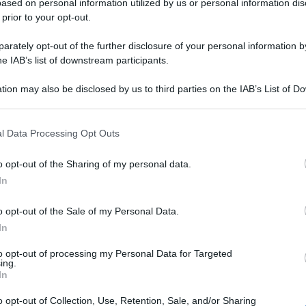
ased on personal information utilized by us or personal information dis
 prior to your opt-out.
rately opt-out of the further disclosure of your personal information by
he IAB’s list of downstream participants.
tion may also be disclosed by us to third parties on the IAB’s List of 
 that may further disclose it to other third parties.
l Data Processing Opt Outs
Tartufi salati: l’antipasto veloce e
o opt-out of the Sharing of my personal data.
senza cottura!
In
Tartufi salati sono le palline al formaggio al formaggio
o opt-out of the Sale of my Personal Data.
con granella di frutta secca ed erbe! un finger food
In
facile perfetto per aperitivi e buffet !
to opt-out of processing my Personal Data for Targeted
ing.
In
10 minuti
Facile
o opt-out of Collection, Use, Retention, Sale, and/or Sharing