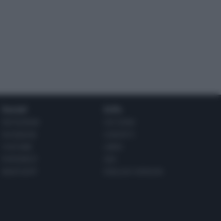
Social
Info
INSTAGRAM
CHI SONO
FACEBOOK
CONTATTI
YOUTUBE
LIBRO
PINTEREST
ADV
WHATSAPP
ENGLISH VERSION