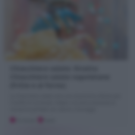
Chiacchiere salate: Ricetta
Chiacchiere salate napoletane
(fritte e al forno)
Le Chiacchiere salate sono uno stuzzichino sfizioso per
il buffet di Carnevale: sfoglie croccanti profumate al
rosmarino perfette con salumi e formaggi!
10 minuti
Facile