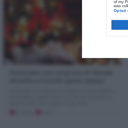
of my P
was col
Opted 
Plumcake con sorpresa di Natale
(Ricetta e trucchi passo passo)
Il Plumcake con sorpresa di Natale è un dolce natalizio
coreografico e goloso che al suo interno nasconde un
albero o stella che si taglia ad ogni fetta!
20 minuti
Facile