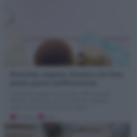
Brioches vegane: Ricetta con foto
passo passo (sofficissime)
Le Brioches vegane sono dei dolci soffici di pasta
lievitata, senza uova, burro e latte per colazione.
Scopri la Ricetta delle Brioche vegane
30 minuti
Facile