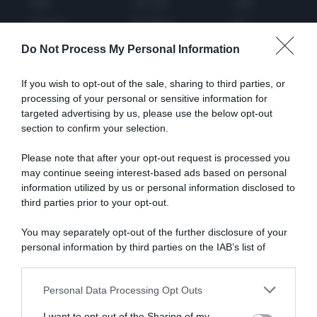
PRIMI
YOUTUBE
LIBRO
SECONDI
PINTEREST
ADV
CONTORNI
WHATSAPP
ENGLISH VERSION
Do Not Process My Personal Information
PANE E PIZZE
TORTE SALATE
If you wish to opt-out of the sale, sharing to third parties, or
processing of your personal or sensitive information for
PIATTI UNICI
targeted advertising by us, please use the below opt-out
CONDIMENTI
section to confirm your selection.
CONSERVE
Please note that after your opt-out request is processed you
BEVANDE
may continue seeing interest-based ads based on personal
LE BASI
information utilized by us or personal information disclosed to
third parties prior to your opt-out.
You may separately opt-out of the further disclosure of your
Copyright 2011-2026 - Tavolartegusto S.R.L. semplificata © P.I. 15576601007 Ricette e
personal information by third parties on the IAB’s list of
Fotografie sono di proprietà di Simona Mirto (Tutti i diritti sono riservati)
downstream participants.
Cookie Policy
|
Privacy Policy
|
Preferenze Privacy
Personal Data Processing Opt Outs
This information may also be disclosed by us to third parties
on the IAB’s List of Downstream Participants that may further
I want to opt-out of the Sharing of my