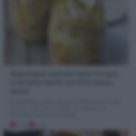
Melanzane sottolio fatte in casa,
la Ricetta facile con foto passo
passo
Le Melanzane sottolio sono una conserva fatta in casa
squisita! Scopri tutti i Consigli per realizzare le
Melanzane sott'olio in sicurezza!
1 ora
Facile