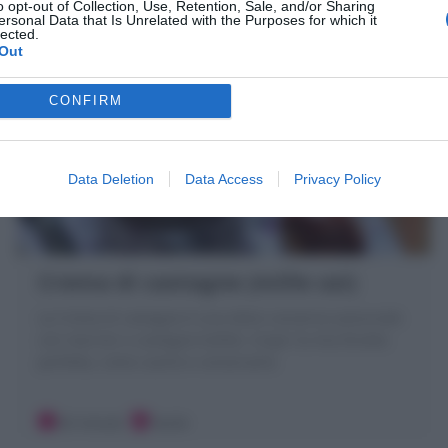
o opt-out of Collection, Use, Retention, Sale, and/or Sharing
ersonal Data that Is Unrelated with the Purposes for which it
lected.
Out
CONFIRM
Data Deletion
Data Access
Privacy Policy
Crema di castagne (mille usi)
La Crema di castagne è una dolce conserva autunnale
con marroni o castagne bollite. Scopri la mia Ricetta
perfetta, come usarla e conservarla
30 minuti
Facile