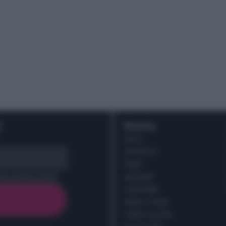
r
Ricette
DOLCI
ANTIPASTI
PRIMI
cy policy (
Link
)
SECONDI
CONTORNI
PANE E PIZZE
TORTE SALATE