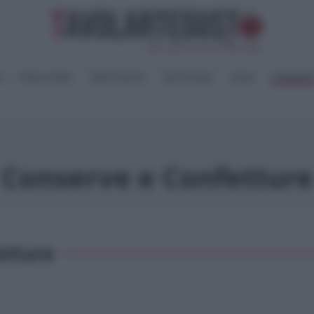
I
PANE e PIZZE
TORTE SALATE
PIATTI UNICI
SALSE
CONSERV
Conserve e Confetture
etture