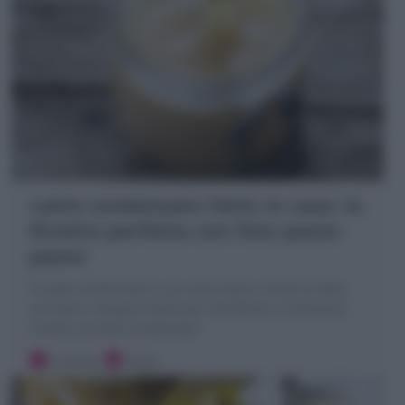
Latte condensato fatto in casa: la
Ricetta perfetta con foto passo
passo
Il Latte condensato è una salsa dolce a base di latte,
zucchero, vaniglia ideale per dolcificare e realizzare
ricette con latte condensato
5 minuti
Facile