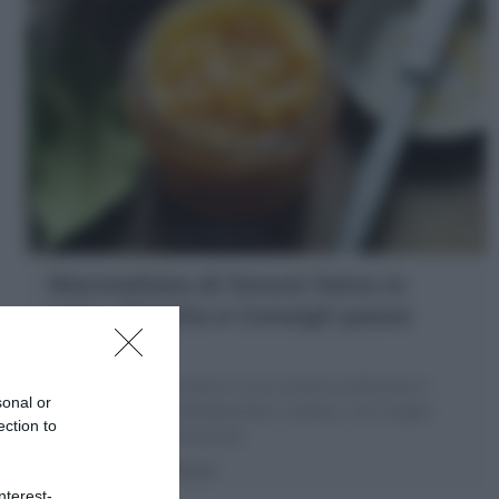
Marmellata di limoni fatta in
casa : Ricetta e Consigli passo
passo
La Marmellata di limoni è una conserva deliziosa e
sonal or
facile da fare. Profumatissima, corposa, non troppo
ection to
dolce, con o senza buccia!
10 minuti
Facile
nterest-