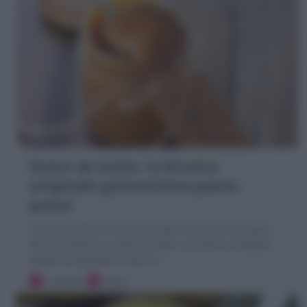
Dulce de leche: la Ricetta
originale golosissima passo
passo
Il Dulche de leche "dolce di latte" è una crema tipica
del sud America. A base di latte, zucchero e vaniglia
ideale da spalmare e farcire
5 minuti
Facile