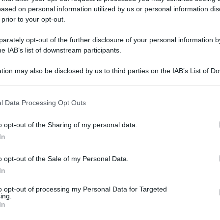
ased on personal information utilized by us or personal information dis
 prior to your opt-out.
rately opt-out of the further disclosure of your personal information by
he IAB’s list of downstream participants.
tion may also be disclosed by us to third parties on the IAB’s List of 
 that may further disclose it to other third parties.
l Data Processing Opt Outs
o opt-out of the Sharing of my personal data.
Marmellata di ciliegie fatta in
In
casa
o opt-out of the Sale of my Personal Data.
La Marmellata di ciliegie è una confettura estiva
In
squisita, facile con ciliegie, zucchero, limone! Ecco
Ricetta e i miei Consigli passo passo
to opt-out of processing my Personal Data for Targeted
ing.
In
20 minuti
Facile