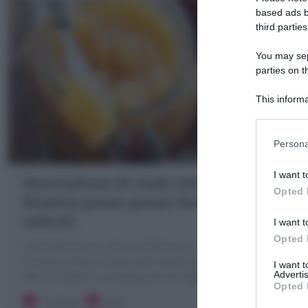
based ads b
third parties
You may sepa
parties on t
This informa
Participants
Persona
I want t
Marmellata di mele fatta in casa:
Opted 
Ricetta passo passo facile e
veloce!
I want t
Opted 
La Marmellata di mele (Confettura di mele) è una
conserva calssica autunnale ideale da spalmare,farcire
I want 
Advertis
dolci, crostate, accompagnare formaggi
Opted 
10 minuti
Facile