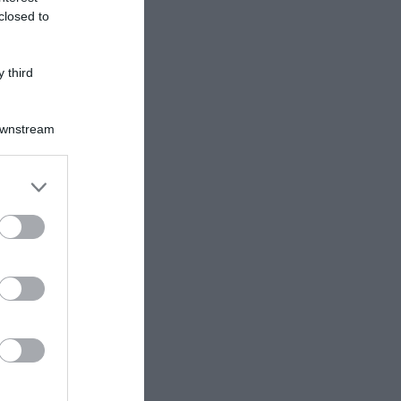
closed to
 third
Downstream