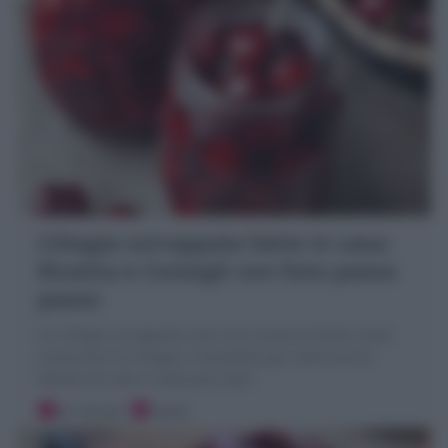
Ciliegie sciroppate fatte in casa:
Ricetta e Consigli con foto passo
passo
Le Ciliegie sciroppate sono una conserva facile come
conservare le ciliegie in barattolo per tutto l'anno!
Ottime da sole e realizzare dolci
20 minuti
Facile