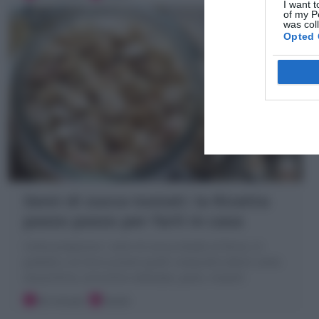
I want t
of my P
was col
Opted 
Semi di zucca tostati: la Ricetta
passo passo per farli in casa
Come preparare i semi di zucca tostati al forno, in
padella o al micro (come quelli comprati!) ottimi come
stuzzichino, arricchire vellutate, pane, muesli!
30 minuti
Facile