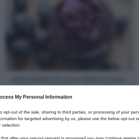
Marmellata di more fatta in casa
: Ricetta e Consigli passo passo
ocess My Personal Information
La Marmellata di more (Confettura di more) è
una conserva golosa e facile: 3 ingredienti, poco
to opt-out of the sale, sharing to third parties, or processing of your per
zucchero! ideale da spalmare e fare dolci!
formation for targeted advertising by us, please use the below opt-out s
 selection.
5 minuti
Facile
 that after your opt-out request is processed you may continue seeing i