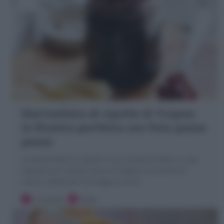
Marmellata di cipolle di Tropea:
la Ricetta perfetta con foto passo
passo
La Marmellata di cipolle è una conserva fatta in casa
squisita con cipolle rosse di Tropea e zucchero di
canna, ideale per formaggi e carne
10 minuti
Facile