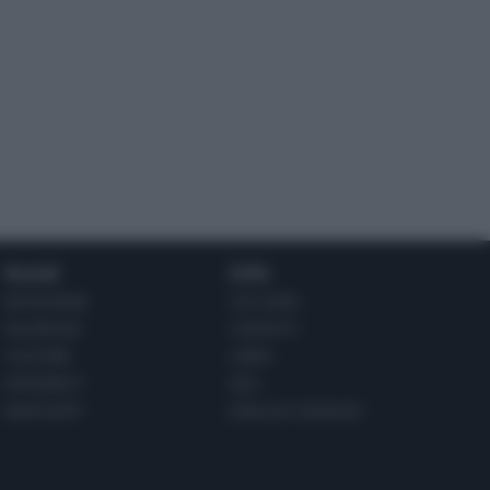
Social
Info
INSTAGRAM
CHI SONO
FACEBOOK
CONTATTI
YOUTUBE
LIBRO
PINTEREST
ADV
WHATSAPP
ENGLISH VERSION