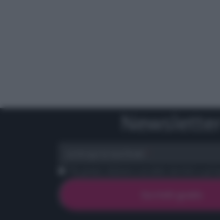
Newslette
scrivi qui la tua Email
Ho preso visione e accetto termini e priva