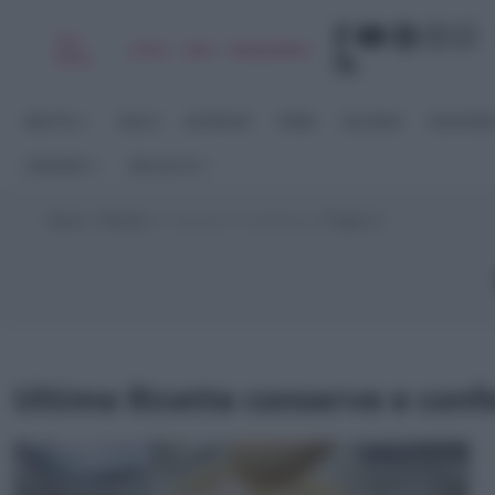
Chi
|
|
|
|
Libro
Adv
Newsletter
sono
RICETTE
DOLCI
ANTIPASTI
PRIMI
SECONDI
CONTORN
STAGIONI
RACCOLTE
Home
>
Ricette
>
Conserve e Confetture
>
Pagina 2
Ultime Ricette conserve e conf