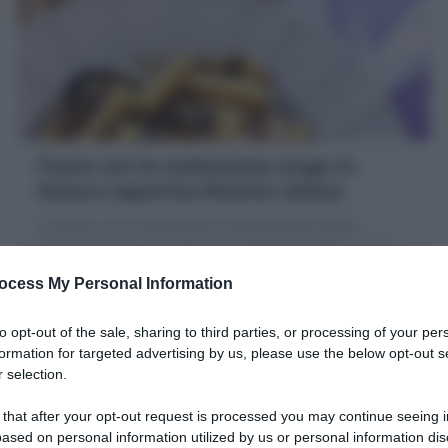
Pasta con le melanzane (sugo in
bianco saporito) Ricetta veloce
La Pasta con le melanzane è primo piatto estivo
squisito! A base di pasta che preferite condita con un
sugo di melanzane grigliate e profumate agli aromi!
ocess My Personal Information
to opt-out of the sale, sharing to third parties, or processing of your per
formation for targeted advertising by us, please use the below opt-out s
 selection.
 that after your opt-out request is processed you may continue seeing i
ased on personal information utilized by us or personal information dis