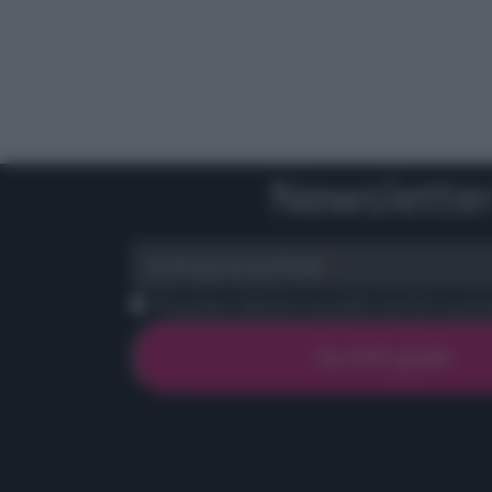
Newslette
scrivi qui la tua Email
Ho preso visione e accetto termini e priva