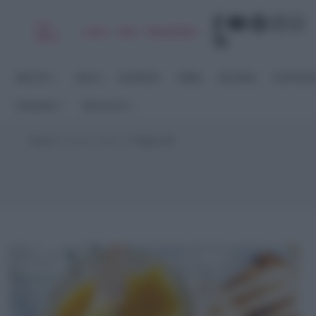
Chi
|
|
|
|
Libro
Adv
Newsletter
sono
RICETTE
DOLCI
ANTIPASTI
PRIMI
SECONDI
CONTORN
STAGIONI
RACCOLTE
Home
>
Ricette Veloci
>
Pagina 68