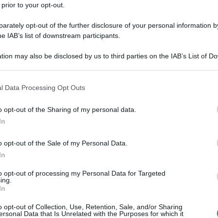
 prior to your opt-out.
rately opt-out of the further disclosure of your personal information by
he IAB’s list of downstream participants.
tion may also be disclosed by us to third parties on the IAB’s List of 
 that may further disclose it to other third parties.
Crostatine salate di pasta sfoglia
l Data Processing Opt Outs
(Ricetta veloce in 3 ingredienti)
o opt-out of the Sharing of my personal data.
Le Crostatine salate di pasta sfoglia sono un antipasto
delizioso e veloce realizzato pasta sfoglia, pomodorini
In
e mozzarella o verdure che volete !
o opt-out of the Sale of my Personal Data.
In
to opt-out of processing my Personal Data for Targeted
ing.
In
o opt-out of Collection, Use, Retention, Sale, and/or Sharing
ersonal Data that Is Unrelated with the Purposes for which it