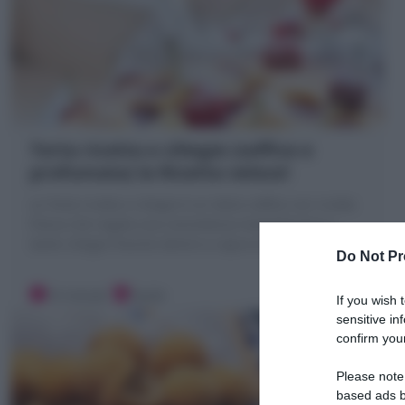
Torta ricotta e ciliegie (soffice e
profumata) la Ricetta veloce!
La Torta ricotta e ciliegie è un dolce soffice con ricotta
fresca che regala una consistenza morbidissima e
tante ciliegie fresche dentro e sopra la torta!
Do Not Pr
10 minuti
Facile
If you wish 
sensitive in
confirm your
Please note
based ads b