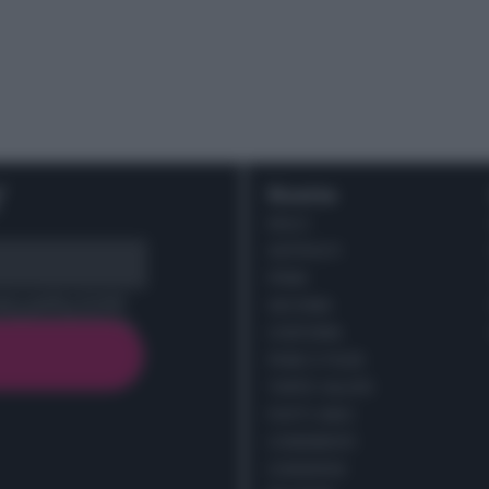
r
Ricette
DOLCI
ANTIPASTI
PRIMI
cy policy (
Link
)
SECONDI
CONTORNI
PANE E PIZZE
TORTE SALATE
PIATTI UNICI
CONDIMENTI
CONSERVE