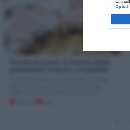
was col
Opted 
Frittata di patate, la Ricetta veloce
golosissima! (al forno o in padella)
La Frittata di patate è un secondo piatto o antipasto
della cucina italiana; a base di uova, formaggio,
patate! Ecco come farla golosa in poco tempo!
10 minuti
Facile