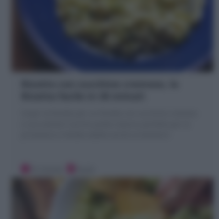
Risotto con zucchine cremoso, la
Ricetta facile in 30 minuti
Scopri la Ricetta per un Risotto con zucchine cremoso
e succulento! il primo piatto classico perfetto per la
primavera e l'estate adatto anche ai bambini!
10 minuti
Facile