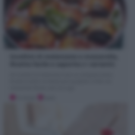
Involtini di melanzane e mozzarella,
Ricetta facile e saporita (+ varianti)
Gli Involtini di melanzane sono un antipasto estivo.
Ricetta Involtini di Melanzane grigliate o fritte con
mozzarella filante cotti nel sugo
15 minuti
Facile