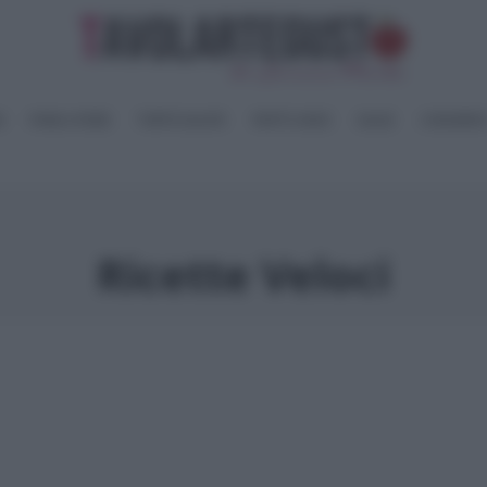
I
PANE e PIZZE
TORTE SALATE
PIATTI UNICI
SALSE
CONSERV
Ricette Veloci