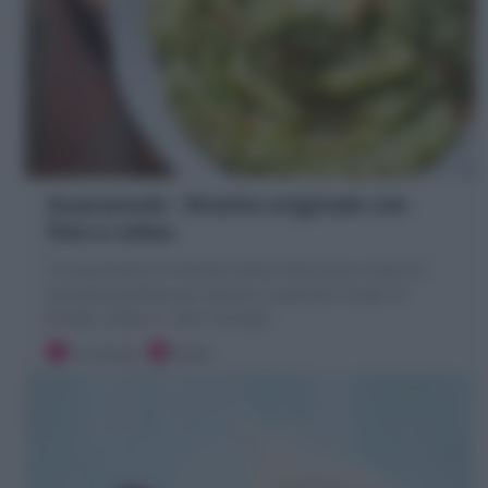
Guacamole : Ricetta originale con
foto e video
Il Guacamole è la famosa Salsa messicana a base di
avocado perfetta per Nachos e aperitivi! Scopri la
Ricetta, Video e i miei Consigli!
10 minuti
Facile