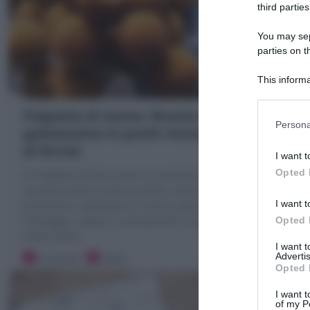
third parties
You may sepa
parties on t
This informa
Participants
Polpette di tonno: Ricetta
Persona
golosissima in pochi minuti! (fritte o
al forno)
I want t
Opted 
Le Polpette di tonno sono un aperitivo sfizioso e
secondo piatto di pesce goloso, velocissimo ed
I want t
economico, realizzato con tonno, pane, uova,
formaggio, capperi e prezzemolo! Scopri la Ricetta
Opted 
veloce delle
…
I want 
Advertis
10 minuti
Facile
Opted 
I want t
of my P