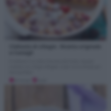
Clafoutis di ciliegie : Ricetta originale
e Consigli
Il Clafoutis è un dolce francese alla frutta: impasto
cremoso con ciliegie affogate. Scopri la mia Ricetta per
farlo perfetto!
20 minuti
Facile