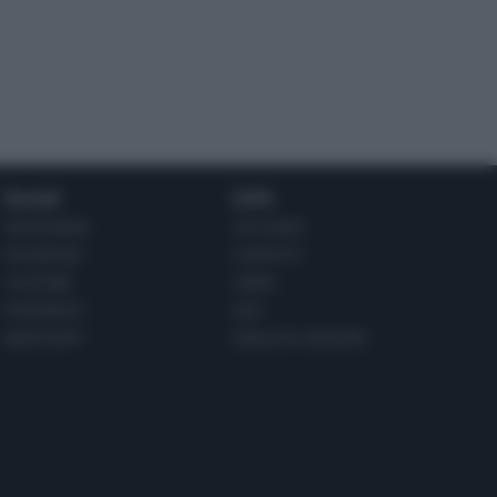
Social
Info
INSTAGRAM
CHI SONO
FACEBOOK
CONTATTI
YOUTUBE
LIBRO
PINTEREST
ADV
WHATSAPP
ENGLISH VERSION