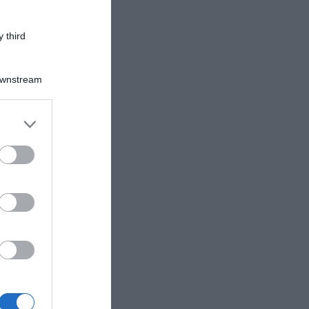
 third
Downstream