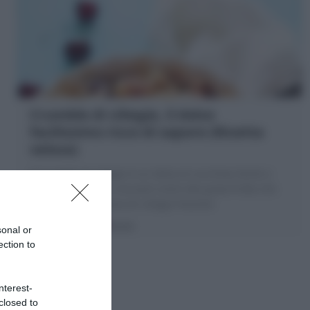
Crumble di ciliegie, il dolce
facilissimo ricco di sapore (Ricetta
veloce)
Il Crumble di ciliegie è un dolce al cucchiaio facile e
gustoso ! Briciole croccanti simili alla pasta frolla che
ricoprono un ripieno di ciliegie fresche!
10 minuti
Facile
sonal or
ection to
nterest-
closed to