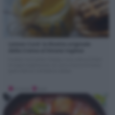
Lemon Curd: la Ricetta originale
della Crema al limone inglese
Il Lemon Curd (Lemon Cheese), è una crema al limone
di origine anglosassone con succo e buccia di limone,
gusto intenso e consistenza corposa
10 minuti
Facile