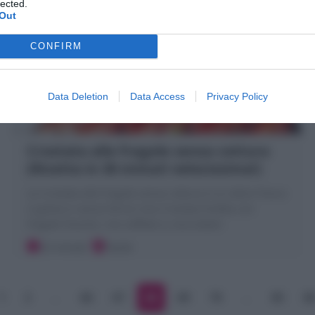
lected.
Out
CONFIRM
Data Deletion
Data Access
Privacy Policy
Crostata alle fragole senza cottura
(Ricetta in 30 minuti velocissima!)
La Crostata alle fragole senza cottura è un dolce fresco
e goloso e senza forno! Una Crostata fredda con
fragole fresche, riso soffiato e ciocciolato!
25 minuti
Facile
1
2
…
66
67
68
69
70
…
85
8