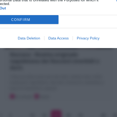
ersonal Data that Is Unrelated with the Purposes for which it
lected.
Out
CONFIRM
Data Deletion
Data Access
Privacy Policy
Roccoco : Ricetta originale
napoletana dei Roccocò (morbidi o
duri)
I Roccoco (Roccocò) sono dei dolci natalizi tipici della
tradizione napoletana. Biscotti a forma di ciambella a
base di mandorle e spezie!
20 minuti
Facile
1
2
…
15
16
17
18
19
…
48
4