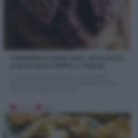
Ciambellone senza uova, senza burro
e senza latte! (Soffice e Veloce)
Il Ciambellone senza uova è un dolce delizioso,
genuino e leggero! senza uova, senza burro e senza
latte ( bianco o gusto cioccolato)
5 minuti
Facile