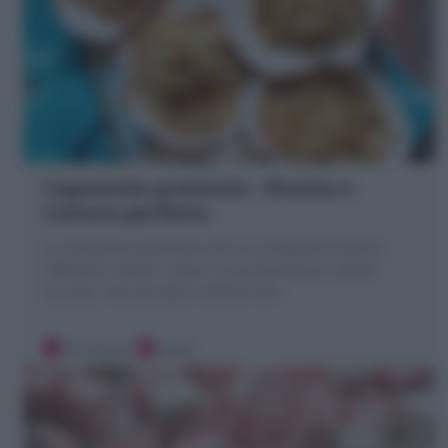
Capesante gratinate : Ricetta e
Cottura perfetta
Le Capesante gratinate sono un antipasto di pesce
raffinato e veloce. Scopri la mia Ricetta per averle
succose, mai asciutte e dorate fuori
10 minuti
Facile