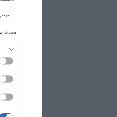
 third
Downstream