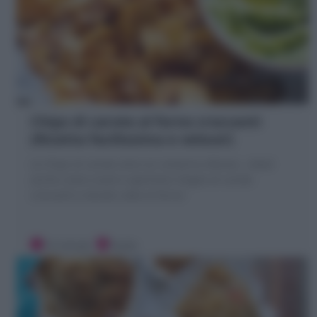
Chips di carote al forno croccanti
(Ricetta facilissima e veloce!)
Le Chips di carote sono un contorno sfizioso , ideali
anche come snack e aperitivo! sfoglie di carote
croccanti e dorate cotte al forno!
10 minuti
Facile