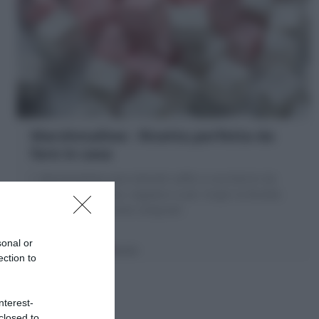
Marshmallow : Ricetta perfetta da
fare in casa
I Marshmallow sono dolcetti soffici e zuccherini da
sciogliere, arrostire, regalare crudi. Scopri la Ricetta
per farli in casa come comprati!
sonal or
30 minuti
Facile
ection to
nterest-
closed to