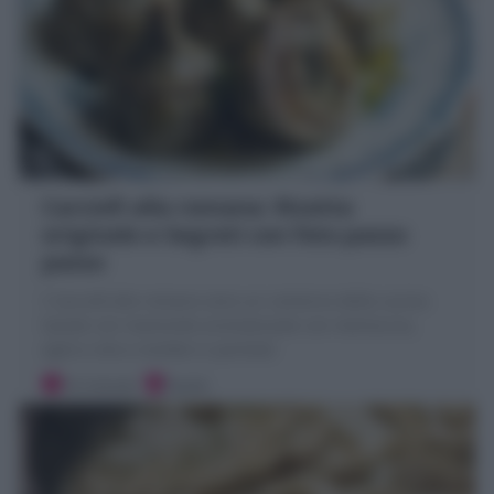
Carciofi alla romana: Ricetta
originale e Segreti con foto passo
passo
I Carciofi alla romana sono un contorno della cucina
laziale con mammole aromatizzate con mentuccia,
aglio e olio e stufate in pentola!
10 minuti
Facile