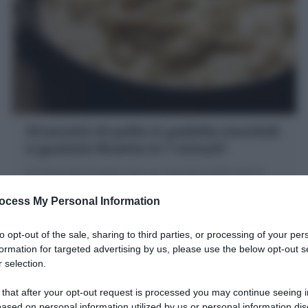
Straccetti di pollo in padella (morbidi
e gustosi) Ricetta in 7 minuti!
Gli Straccetti di pollo sono un secondo piatto veloce
con petto di pollo affettato in "straccetti" cotti in
ocess My Personal Information
padella con acqua, spezie, farina
to opt-out of the sale, sharing to third parties, or processing of your per
2 minuti
Facile
formation for targeted advertising by us, please use the below opt-out s
 selection.
 that after your opt-out request is processed you may continue seeing i
ased on personal information utilized by us or personal information dis