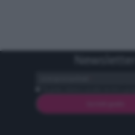
Newslette
scrivi qui la tua Email
Ho preso visione e accetto termini e priva