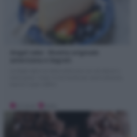
Angel cake : Ricetta originale
americana e Segreti
La Angel cake è un dolce americano con soli albumi e
senza grassi. Scopri la mia Ricetta per averlo altissimo,
bianco e super soffice!
20 minuti
Media