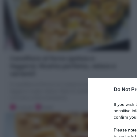
Cavolfiore al forno (goloso e
leggero): Ricetta perfetta, veloce e
varianti!
Il Cavolfiore al forno è un contorno invernale goloso,
Do Not Pr
leggero e super veloce: Fette di Cavolfiori al forno con
curcuma e erbe aromatiche
If you wish 
5 minuti
Facile
sensitive in
confirm your
Please note
based ads b