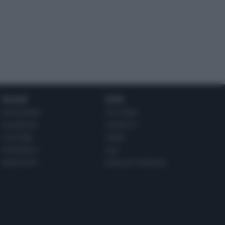
Social
Info
INSTAGRAM
CHI SONO
FACEBOOK
CONTATTI
YOUTUBE
LIBRO
PINTEREST
ADV
WHATSAPP
ENGLISH VERSION