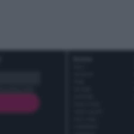
r
Ricette
DOLCI
ANTIPASTI
PRIMI
cy policy (
Link
)
SECONDI
CONTORNI
PANE E PIZZE
TORTE SALATE
PIATTI UNICI
CONDIMENTI