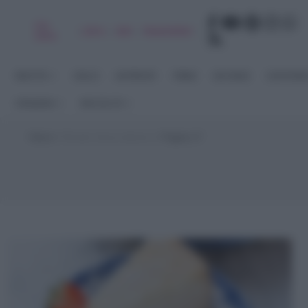
Chi
|
|
|
|
Libro
Adv
Newsletter
sono
RICETTE
DOLCI
ANTIPASTI
PRIMI
SECONDI
CONTORN
STAGIONI
RACCOLTE
Home
>
Ricette Senza lattosio
>
Pagina 17