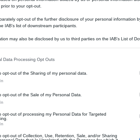
 prior to your opt-out.
rately opt-out of the further disclosure of your personal information by
he IAB’s list of downstream participants.
tion may also be disclosed by us to third parties on the IAB’s List of 
 that may further disclose it to other third parties.
Arrosto di vitello al forno (morbido,
l Data Processing Opt Outs
con sughetto)
o opt-out of the Sharing of my personal data.
L'Arrosto di vitello al forno è il classico secondo piatto
In
delle domenica. Scopri la mia Ricetta e Trucchi per
farlo tenero e succoso
o opt-out of the Sale of my Personal Data.
In
to opt-out of processing my Personal Data for Targeted
10 minuti
Media
ing.
In
o opt-out of Collection, Use, Retention, Sale, and/or Sharing