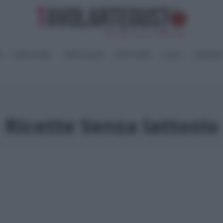
I
PANE e PIZZE
TORTE SALATE
PIATTI UNICI
SALSE
CONSERV
Ricette Senza lattosio