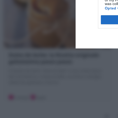
of my P
was col
Opted 
Dulce de leche: la Ricetta originale
golosissima passo passo
Il Dulche de leche "dolce di latte" è una crema tipica
del sud America. A base di latte, zucchero e vaniglia
ideale da spalmare e farcire
5 minuti
Facile