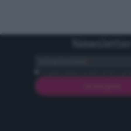
Newslette
scrivi qui la tua Email
Ho preso visione e accetto termini e priva