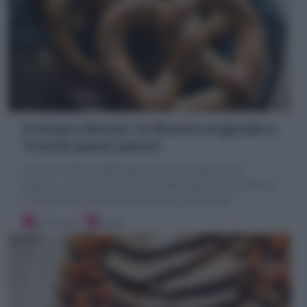
Pretzel o Brezel, la Ricetta originale e
Trucchi passo passo!
I Pretzel o Brezel (Bretzel) è un particolare pane
tedesco a forma di anello annodato dalla crosta dorata
e lucida con granelli di sale! Scopri la Ricetta!
30 minuti
Facile