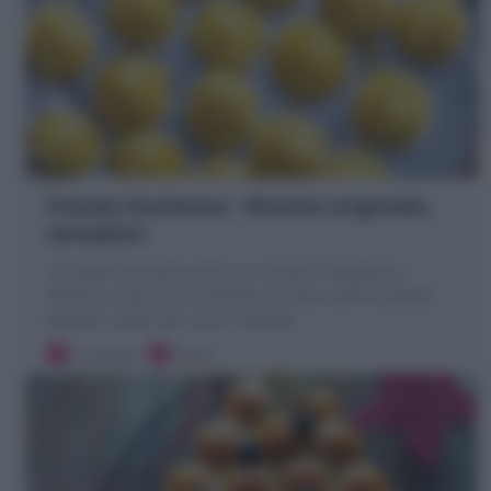
Patate duchessa : Ricetta originale,
semplice
Le Patate duchessa sono un contorno elegante e
sfizioso. Scopri la mia Ricetta per fare ciuffi di patate
perfetti, dorati dal cuore morbido
15 minuti
Facile