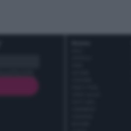
r
Ricette
DOLCI
ANTIPASTI
PRIMI
cy policy (
Link
)
SECONDI
CONTORNI
PANE E PIZZE
TORTE SALATE
PIATTI UNICI
CONDIMENTI
CONSERVE
BEVANDE