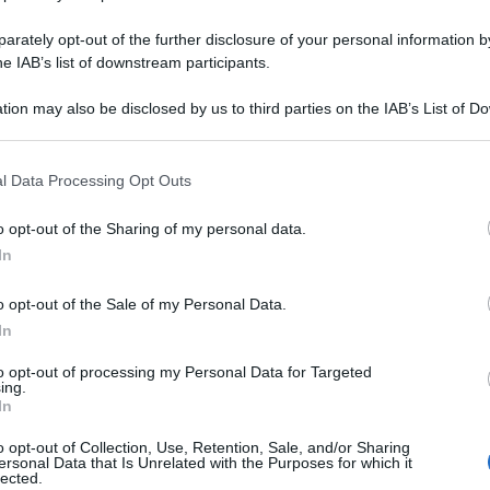
rately opt-out of the further disclosure of your personal information by
he IAB’s list of downstream participants.
tion may also be disclosed by us to third parties on the IAB’s List of 
 that may further disclose it to other third parties.
Frittelle di pesce (soffici, dorate e
golosissime!) Ricetta veloce
l Data Processing Opt Outs
Le Frittelle di pesce sono un antipasto di mare sfizioso
o opt-out of the Sharing of my personal data.
e squisito! realizzato con pesciolini che si friggono
In
bianchetti o latterini avvolti in pastella!
o opt-out of the Sale of my Personal Data.
In
10 minuti
Facile
to opt-out of processing my Personal Data for Targeted
ing.
In
o opt-out of Collection, Use, Retention, Sale, and/or Sharing
ersonal Data that Is Unrelated with the Purposes for which it
lected.