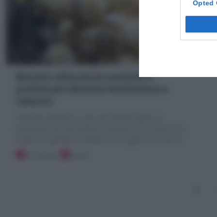
Opted 
Biscotti all’arancia morbidi e
profumati (Ricetta facilissima e
veloce!)
I Biscotti all'arancia sono dei dolcetti golosi e
profumati: piccole palline ricoperte di zucchero con
crepe in superficie morbide da sciogliersi in bocca!
10 minuti
Facile