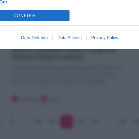
Out
CONFIRM
Data Deletion
Data Access
Privacy Policy
Muffin di patate, soffici e saporiti!
(Ricetta facile e veloce)
I Muffin di patate sono dei saporiti muffin rustici con
patate sottili che in forno formano una superficie
croccante! un aperitivo sfizioso e irresistibile!
10 minuti
Facile
1
2
…
28
29
30
31
32
…
54
5