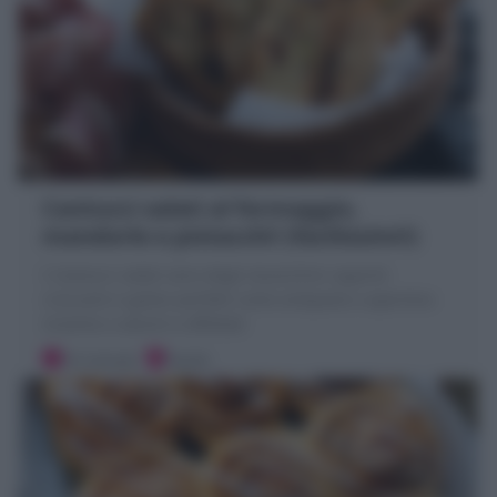
Cantucci salati al formaggio,
mandorle e pistacchi! (facilissimi!)
I Cantucci salati sono degli stuzzichini saporiti
croccanti e golosi perfetti come antipasto o aperitivo
insieme a salumi e affettati
10 minuti
Facile