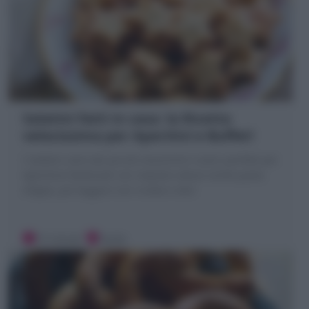
Salatini fatti in casa: la Ricetta
velocissima per Aperitivi e Buffet!
I Salatini sono dei piccoli stuzzichini rustici perfetti per
Aperitivo! Realizzati con impasto veloce simile pasta
sfoglia, più leggero con ricotta e olio!
15 minuti
Facile