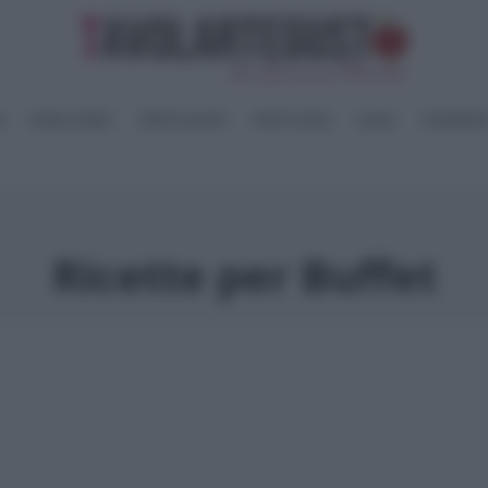
I
PANE e PIZZE
TORTE SALATE
PIATTI UNICI
SALSE
CONSERV
Ricette per Buffet