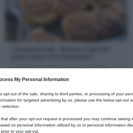
Cinnamon rolls : Ricetta originale
passo passo (morbidissimi!)
I Cinnamon rolls sono le dolci e soffici girelle alla
cannella lievitate della tradizione svedese. Scopri la
ocess My Personal Information
Ricetta e tutti i miei consigli!
30 minuti
Facile
to opt-out of the sale, sharing to third parties, or processing of your per
formation for targeted advertising by us, please use the below opt-out s
 selection.
 that after your opt-out request is processed you may continue seeing i
ased on personal information utilized by us or personal information dis
 prior to your opt-out.