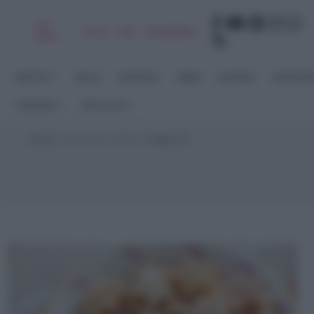
Chi
|
|
|
|
Libro
Adv
Newsletter
sono
RICETTE
DOLCI
ANTIPASTI
PRIMI
SECONDI
CONTORN
STAGIONI
RACCOLTE
Home
>
Ricette per Buffet
>
Pagina 30