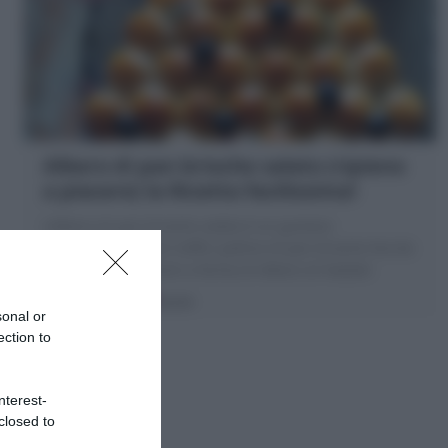
Albero di pan brioche salato (ripieno
a piacere) la Ricetta facilissima!
L'Albero di pan brioche salato è un gustoso
antipasto natalizio! Soffici palline di pan brioche farcite
a piacere con salumi a forma di Albero di Natale!
30 minuti
Facile
sonal or
ection to
nterest-
closed to