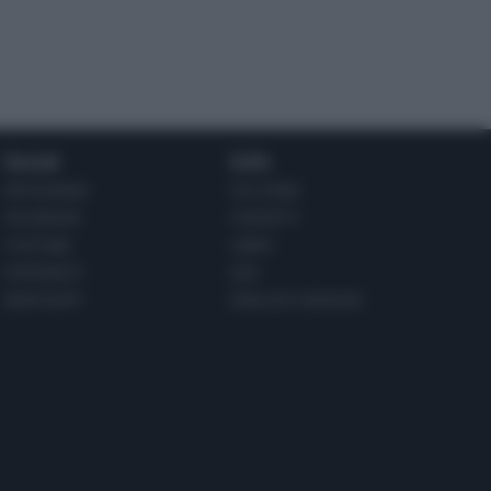
Social
Info
INSTAGRAM
CHI SONO
FACEBOOK
CONTATTI
YOUTUBE
LIBRO
PINTEREST
ADV
WHATSAPP
ENGLISH VERSION