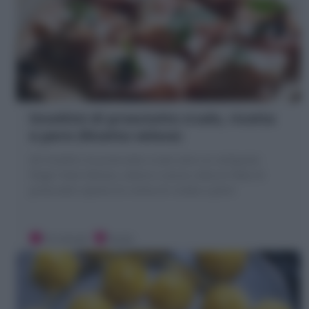
Involtini di prosciutto crudo, ricotta
e pere (Ricetta veloce)
Gli Involtini di prosciutto crudo sono un antipasto
finger food sfizioso, veloce e senza cottura! fette di
prosciutto ripiene di crema di ricotta e pere!
10 minuti
Facile