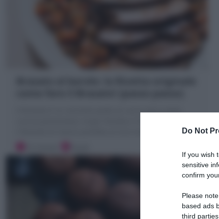
Brasato al barolo: la Ricetta originale
come fare il Brasato! (passo passo)
Il Brasato è un secondo piatto di carne tipico della
cucina piemontese; Scopri Ricetta e Trucchi come fare
Do Not Pr
il Brasato di manzo perfetto al vino morbido!
10 minuti
Facile
If you wish 
sensitive in
confirm your
Please note
based ads b
third parties