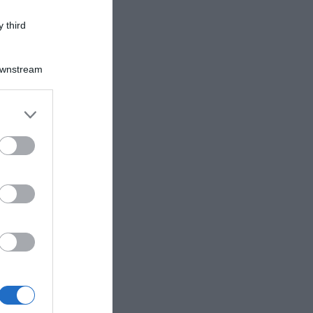
 third
Downstream