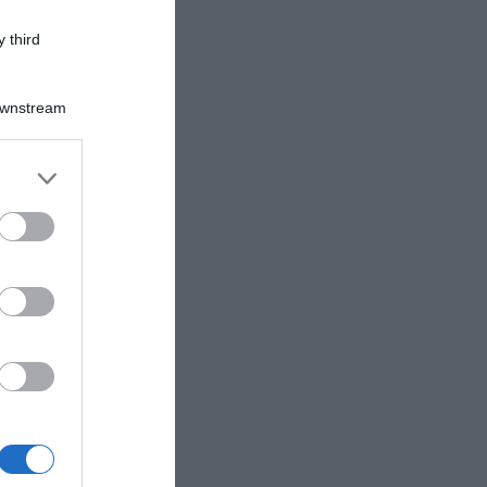
 third
Downstream