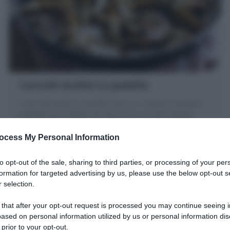
Carciofi stufati in padella
I Carciofi stufati in padella sono un contorno squisito
perfetto per rendere gli spicchi di carciofi morbidi,
succosi e ricchi di sapore !
ocess My Personal Information
10 minuti
Facile
to opt-out of the sale, sharing to third parties, or processing of your per
formation for targeted advertising by us, please use the below opt-out s
 selection.
 that after your opt-out request is processed you may continue seeing i
ased on personal information utilized by us or personal information dis
 prior to your opt-out.