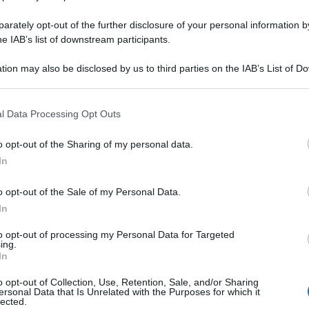
rately opt-out of the further disclosure of your personal information by
he IAB’s list of downstream participants.
tion may also be disclosed by us to third parties on the IAB’s List of 
 that may further disclose it to other third parties.
Funghi ripieni (al forno o in padella):
la Ricetta veloce, facile e saporita!
l Data Processing Opt Outs
I Funghi ripieni sono un secondo piatto, contorno o
o opt-out of the Sharing of my personal data.
antipasto, veloce ed economico! Teste di Champignon
In
ripiene di salsiccia e varianti!
o opt-out of the Sale of my Personal Data.
In
10 minuti
Facile
to opt-out of processing my Personal Data for Targeted
ing.
In
o opt-out of Collection, Use, Retention, Sale, and/or Sharing
ersonal Data that Is Unrelated with the Purposes for which it
lected.