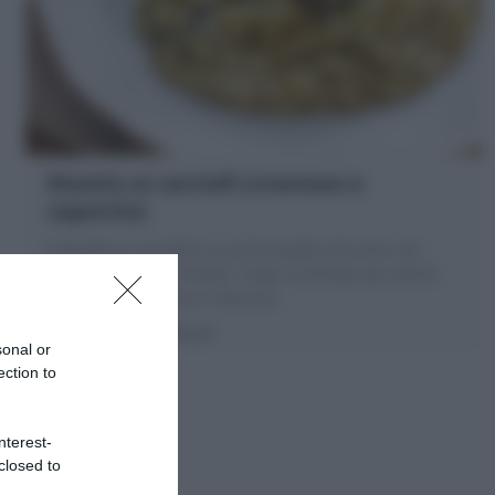
Risotto ai carciofi (cremoso e
saporito)
Il Risotto ai carciofi è un primo piatto che amo con
carciofi in pezzi e frullati. Scopri la Ricetta per averlo
cremoso e saporito in mezz'ora
20 minuti
Facile
sonal or
ection to
nterest-
closed to