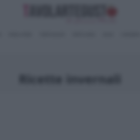
I
PANE e PIZZE
TORTE SALATE
PIATTI UNICI
SALSE
CONSERV
Ricette invernali