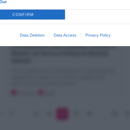
Out
CONFIRM
Data Deletion
Data Access
Privacy Policy
Crocchette di ceci e patate, dorate e
filanti! (al forno o fritte) la Ricetta
veloce!
Le Crocchette di ceci e patate sono un secondo piatto
vegetariano a base di ceci frullati e patate lesse!
ripieno filante e panatura dorata!
30 minuti
Facile
1
2
…
12
13
14
15
16
…
30
3