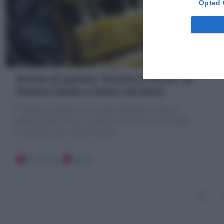
Opted 
Rotolo di patate, farcito al forno : la
Ricetta facile e tante varianti!
Il Rotolo di patate è un rustico saporito a base di
patate lesse, farcito a piacere con salumi, formaggi,
arrotolato e poi cotto al forno!
20 minuti
Facile