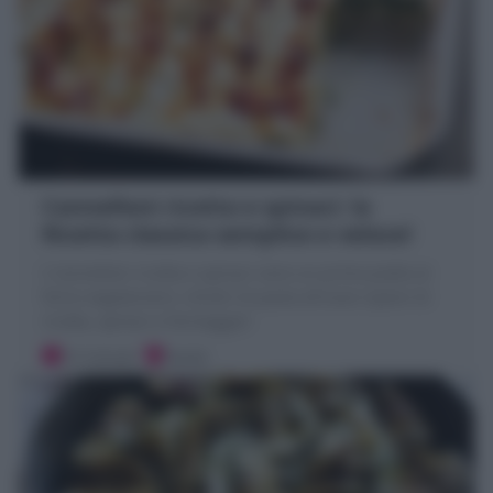
Cannelloni ricotta e spinaci: la
Ricetta classica semplice e veloce!
I Cannelloni ricotta e spinaci sono un primo piatto al
forno vegetariano: cilindri di pasta all'uovo ripieni di
ricotta, spinaci e formaggio!
15 minuti
Facile