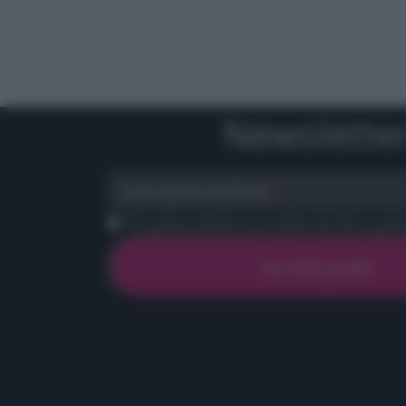
Newslette
scrivi qui la tua Email
Ho preso visione e accetto termini e priva