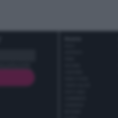
r
Ricette
DOLCI
ANTIPASTI
PRIMI
cy policy (
Link
)
SECONDI
CONTORNI
PANE E PIZZE
TORTE SALATE
PIATTI UNICI
CONDIMENTI
CONSERVE
BEVANDE