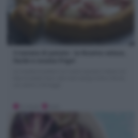
Crostata di patate : la Ricetta veloce,
facile e svuota frigo!
La Crostata di patate è un rustico squisito e veloce con
base di patate lesse cotto nello stampo furbo e farcita
con salumi e formaggi!
10 minuti
Facile