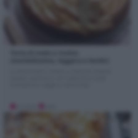
Torta di mele e ricotta
(morbidissima, leggera e facile!)
La Torta di mele e ricotta è un dolce da credenza
squisito, senza burro, con ricotta che la rende
morbidissima e leggera e tanta frutta!
10 minuti
Facile