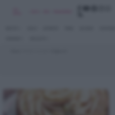
Chi
|
|
|
|
Libro
Adv
Newsletter
sono
RICETTE
DOLCI
ANTIPASTI
PRIMI
SECONDI
CONTORN
STAGIONI
RACCOLTE
Home
>
Ricette invernali
>
Pagina 14