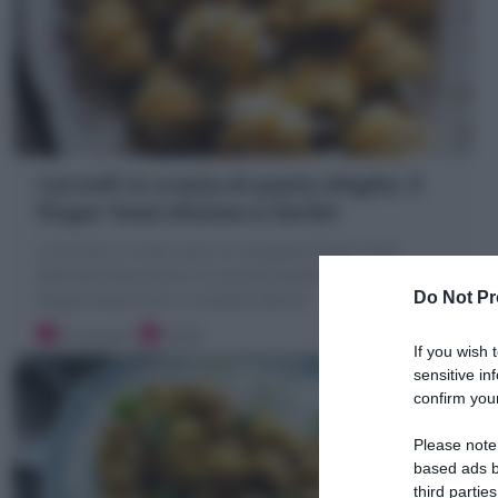
Carciofi in crosta di pasta sfoglia: il
finger food sfizioso e facile!
I Carciofi in crosta sono un antipasto finger food
delizioso! Bocconcini di carciofi avvolti nella pasta
Do Not Pr
sfoglia dorati fuori e morbidi dentro
20 minuti
Facile
If you wish 
sensitive in
confirm your
Please note
based ads b
third parties