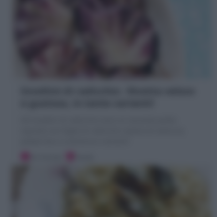
Involtini di radicchio : Ricetta veloce
e gustosa, in tante varianti!
Gli Involtini di radicchio sono un secondo piatto
squisito con foglie di radicchio ripieno di salsiccia,
patate less e scamorza e varianti!
20 minuti
Facile