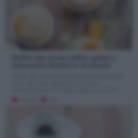
Muffin alle carote (soffici, golosi e
velocissimi) Ricetta in 10 minuti!
I Muffin alle carote sono golosi dolcetti monoporzione,
tortine alle carote sofficisime con le carote
crude nell'impasto simili alle camille, ma più veloci!
10 minuti
Facile