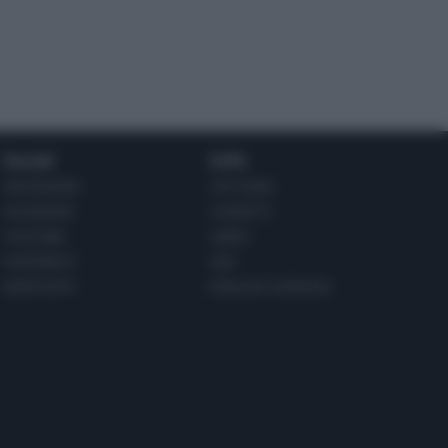
Social
Info
INSTAGRAM
CHI SONO
FACEBOOK
CONTATTI
YOUTUBE
LIBRO
PINTEREST
ADV
WHATSAPP
ENGLISH VERSION