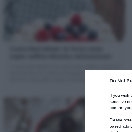
Cuore Red Velvet: la Torta rossa
super soffice (Ricetta velocissima!)
Il Cuore Red Velvet è una Torta rossa, soffice a forma di
cuore farcita con crema al formaggio e frutti di bosco!
Versione veloce della classica Red Velvet
Do Not Pr
If you wish 
sensitive in
confirm your
Please note
based ads b