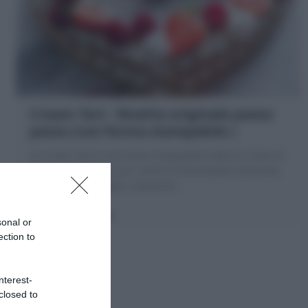
Cream Tart : Ricetta originale passo
passo (con forma stampabile )
La Cream Tart è una torta coreografica fatta di 2 basi di
pasta frolla farcite con crema al mascarpone decorata
con frutta, meringhe, macarons
1 ora
Media
sonal or
ection to
nterest-
closed to