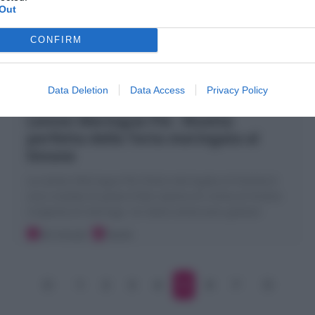
Out
CONFIRM
Data Deletion
Data Access
Privacy Policy
Lemon Meringue Pie : Ricetta
perfetta della Torta meringata al
limone
La Lemon Meringue Pie (Torta meringata al limone) è
una crostata di pasta frolla ripiena di crema al limone
ricoperta di meringa. Un dolce americano goloso!
40 minuti
Facile
1
2
3
4
5
6
7