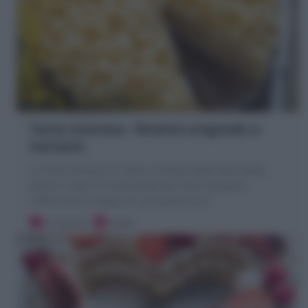
Torta mimosa : Ricetta originale e
Varianti
La Torta mimosa è il dolce simbolo della festa della
donna. Scopri la mia Ricetta per farla semplice,
sofficissima e degna di una pasticceria
25 minuti
Facile