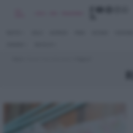
Chi
|
|
|
|
Libro
Adv
Newsletter
sono
RICETTE
DOLCI
ANTIPASTI
PRIMI
SECONDI
CONTORN
STAGIONI
RACCOLTE
Home
>
Ricette Festa della donna
>
Pagina 5
R