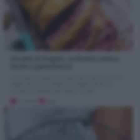
Strudel di fragole, la Ricetta veloce,
facile e golosissima!
Lo Strudel di fragole è un dolce alla frutta facilissimo:
sfoglia farcita e arrotolata con fragole fresche; la
versione primaverile del classico strudel
20 minuti
Facile