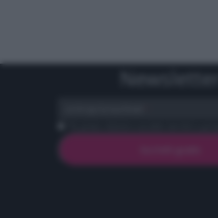
Newslette
scrivi qui la tua Email
Ho preso visione e accetto termini e priva