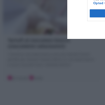
Opted 
Tartufi al cioccolato bianco
(cioccolatini velocissimi!)
I Tartufi al cioccolato bianco sono dei dolcetti freschi
perfetti per dessert! Golose Palline di cioccolato bianco
e cocco croccanti fuori, morbide dentro!
20 minuti
Facile