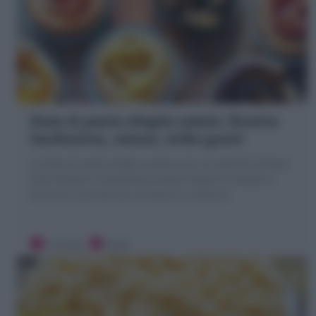
Rose di pasta sfoglia salate: Ricetta
facilissima, veloce, mille gusti!
La Rose di pasta sfoglia salate sono un aperitivo finger
food sfizioso e facilissimo! pasta sfoglia arrotalata a
forma di rosa farcita con bacon e verdure!
5 minuti
Facile