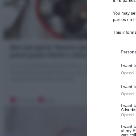
third parties
You may sepa
parties on t
This informa
Participants
Baci perugina: Ricetta spiegata
Persona
passo passo (facili e veloci)
Ecco la Ricetta Baci perugina fatti in casa: i famosi
I want t
cioccolatini gusto gianduia con nocciola intera
Opted 
ricoperti di cioccolato fondente
I want t
Opted 
20 minuti
Facile
I want 
Advertis
Opted 
I want t
of my P
was col