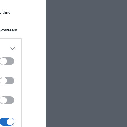
 third
Downstream