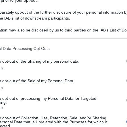
 prior to your opt-out.
rately opt-out of the further disclosure of your personal information by
he IAB’s list of downstream participants.
tion may also be disclosed by us to third parties on the IAB’s List of 
 that may further disclose it to other third parties.
Torta all’ananas (soffice, semplice,
l Data Processing Opt Outs
veloce)
La Torta all'ananas è un dolce alla frutta soffice e
o opt-out of the Sharing of my personal data.
scenografico da fare in pochi minuti. Scopri la Ricetta e
In
i miei Consigli illustrati
o opt-out of the Sale of my Personal Data.
In
10 minuti
Facile
to opt-out of processing my Personal Data for Targeted
ing.
In
o opt-out of Collection, Use, Retention, Sale, and/or Sharing
ersonal Data that Is Unrelated with the Purposes for which it
lected.