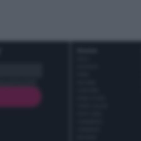
r
Ricette
DOLCI
ANTIPASTI
PRIMI
cy policy (
Link
)
SECONDI
CONTORNI
PANE E PIZZE
TORTE SALATE
PIATTI UNICI
CONDIMENTI
CONSERVE
BEVANDE