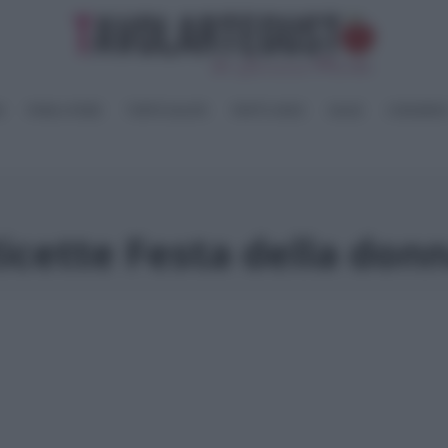
I
PANE e PIZZE
TORTE SALATE
PIATTI UNICI
SALSE
CONSERV
icette Festa della don