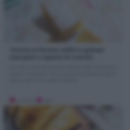
Tortine al limone soffici e golose!
(semplici o ripiene di crema!)
Le Tortine al limone sono dei dolcetti soffici perfetti per
dessert o merenda: Tortine profumate ottime semplici,
oppure ripiene di crema al limone!
15 minuti
Facile