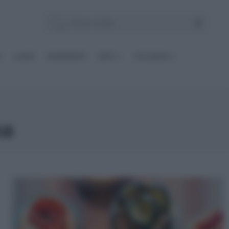
E
Le BASI
INGREDIENTI
DIETE
OCCASIONI
na