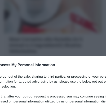
Maxi Cornetto alla Nutella (in 5
minuti e 2 ingredienti!) Ricetta
Velocissima
il Maxi Cornetto alla nutella è dolce golosissimo e
facile realizzato con pasta sfoglia e nutella! Perfetto
ocess My Personal Information
per colazioni romantiche, merende, buffet, feste
to opt-out of the sale, sharing to third parties, or processing of your per
formation for targeted advertising by us, please use the below opt-out s
 selection.
 that after your opt-out request is processed you may continue seeing i
ased on personal information utilized by us or personal information dis